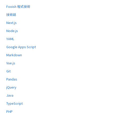
Fooish 程式技術
技術誌
Next.js
Node.js
YAML
Google Apps Script
Markdown
Vue.js
Git
Pandas
jQuery
Java
TypeScript
PHP