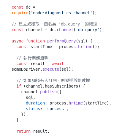
const
 dc = 
require
(
'node:diagnostics_channel'
);

// 建立或獲取一個名為 'db.query' 的頻道
const
 channel = dc.
channel
(
'db.query'
);

async
function
performQuery
(
sql
) {

const
 startTime = process.
hrtime
();

// 執行業務邏輯...
const
 result = 
await
someDbDriver.
execute
(sql);

// 如果頻道有人訂閱，則發送診斷數據
if
 (channel.
hasSubscribers
) {

    channel.
publish
({

      sql,

duration
: process.
hrtime
(startTime),

status
: 
'success'
,

    });

  }

return
 result;
