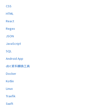
CSS
HTML
React
Regex
JSON
JavaScript
SQL
Android App
dbt 資料轉換工具
Docker
Kotlin
Linux
Traefik
Swift