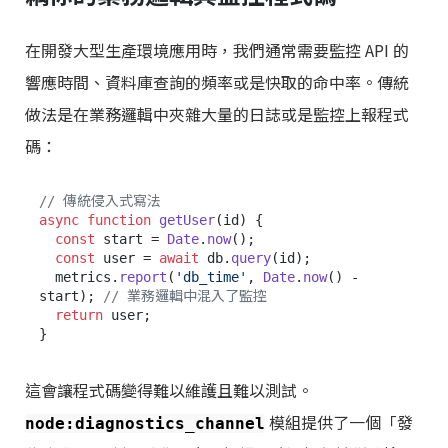
在開發大型生產環境應用時，我們通常需要監控 API 的
響應時間、資料庫查詢的頻率或是快取的命中率。傳統
做法是在業務邏輯中夾雜大量的日誌或是監控上報程式
碼：
// 傳統侵入式寫法
async
function
getUser
(
id
) {

const
 start = 
Date
.
now
();

const
 user = 
await
 db.
query
(id);

  metrics.
report
(
'db_time'
, 
Date
.
now
() - 
start); 
// 業務邏輯中混入了監控
return
 user;

這會讓程式碼變得難以維護且難以測試。
模組提供了一個「發
node:diagnostics_channel