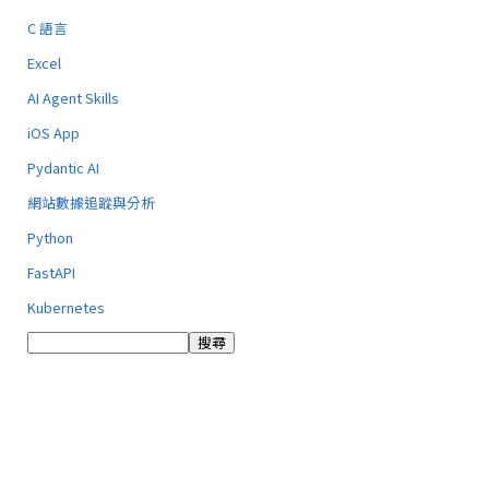
C 語言
Excel
AI Agent Skills
iOS App
Pydantic AI
網站數據追蹤與分析
Python
FastAPI
Kubernetes