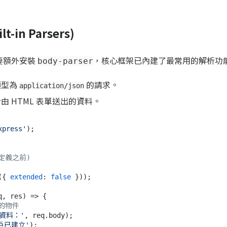
-in Parsers)
再需要額外安裝
，核心框架已內建了最常用的解析功
body-parser
類型為
的請求。
application/json
由 HTML 表單送出的資料。
xpress'
定義之前)
({ 
extended
: 
false
 }));

q, res
) =>
 {

的物件
 資料：'
, req.
body
);

戶已建立'
);
