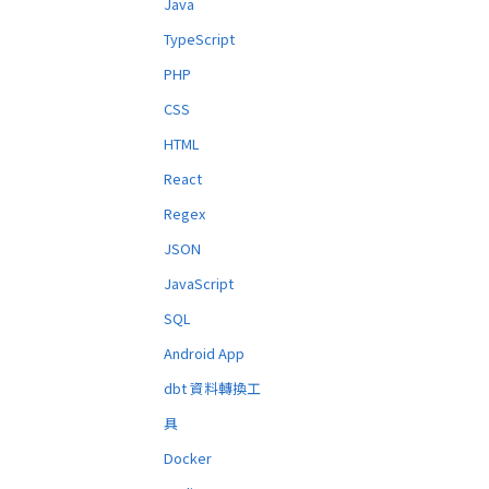
Java
TypeScript
PHP
CSS
HTML
React
Regex
JSON
JavaScript
SQL
Android App
dbt 資料轉換工
具
Docker