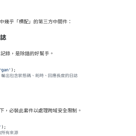
中幾乎「標配」的第三方中間件：
日誌
請求記錄，是除錯的好幫手。
rgan'
);

/ 輸出包含狀態碼、耗時、回應長度的日誌
下，必裝此套件以處理跨域安全限制。
'
);

放所有來源