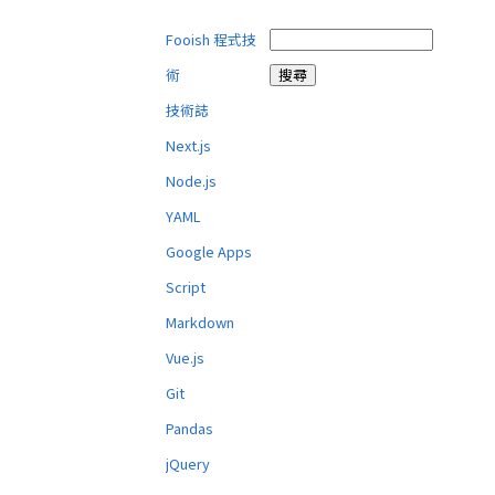
Fooish 程式技
術
技術誌
Next.js
Node.js
YAML
Google Apps
Script
Markdown
Vue.js
Git
Pandas
jQuery