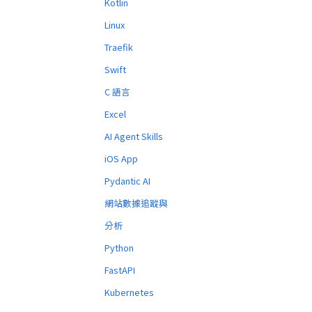
Kotlin
Linux
Traefik
Swift
C 語言
Excel
AI Agent Skills
iOS App
Pydantic AI
網站數據追蹤與
分析
Python
FastAPI
Kubernetes