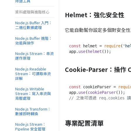
除錯工具
資料處理與進階核心
Helmet：強化安全性
Node.js Buffer 入門：
二進位數據處理
它能自動幫你設定多個對安全性至
Node.js Buffer 進階：
效能與操作
const
 helmet = 
require
(
'he
app.
use
(
helmet
Node.js Stream：串流
運作原理
Cookie-Parser：操作 C
Node.js Readable
Stream：可讀取串流
詳解
const
 cookieParser = 
requi
Node.js Writable
app.
use
(
cookieParser
Stream：寫入串流與
背壓處理
// 之後可透過 req.cookies 
Node.js Transform：
數據即時轉換
專業配置清單
Node.js Stream：
Pipeline 安全管理