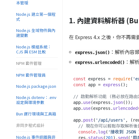
本管理
Node.js 建立第一個程
1. 內建資料解析器 (Built
式
Node.js 全域物件與內
建變數
在 Express 4.x 之後，你不
Node.js 模組系統：
：解析內容
CJS 與 ESM 比較
express.json()
：解析
express.urlencoded()
NPM 套件管理
NPM 套件管理員
const
 express = 
require
(
'e
const
 app = 
express
();

Node.js package.json
// 啟動解析功能 (務必放在路由
Node.js dotenv：.env
設定與環境參數
app.
use
(express.
json
());

app.
use
(express.
urlencoded
Bun 運行環境與工具箱
app.
post
(
'/api/users'
, 
(
re
非同步程式設計
// 現在你可以輕鬆存取解析後
console
.
log
(
'接收到 JSON
Node.js 事件迴圈與非
  res.
status
(
201
).
send
(
'用