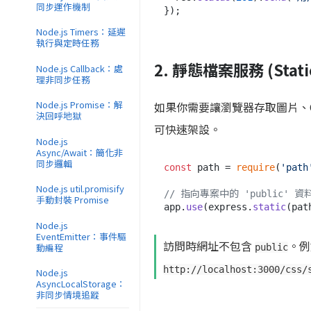
同步運作機制
Node.js Timers：延遲
執行與定時任務
2. 靜態檔案服務 (Static
Node.js Callback：處
理非同步任務
Node.js Promise：解
如果你需要讓瀏覽器存取圖片、CS
決回呼地獄
可快速架設。
Node.js
Async/Await：簡化非
同步邏輯
const
 path = 
require
(
'path
Node.js util.promisify
// 指向專案中的 'public' 資
手動封裝 Promise
app.
use
(express.
static
(pat
Node.js
EventEmitter：事件驅
訪問時網址不包含
。
動編程
public
http://localhost:3000/css/
Node.js
AsyncLocalStorage：
非同步情境追蹤