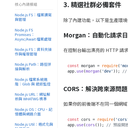
3. 精選社群必備套件
核心內建模組
Node.js FS：檔案讀寫
除了內建功能，以下是生產環境
與管理
Node.js FS
Morgan：自動化請求
Promises：
Async/Await 檔案處理
Node.js FS：資料夾操
在控制台輸出漂亮的 HTTP 
作與權限管理
Node.js Path：路徑拼
const
 morgan = 
require
(
'mo
接與解析
app.
use
(
morgan
(
'dev'
)); 
/
Node.js 檔案系統進
階：Glob 與 遞迴監控
CORS：解決跨來源問題
Node.js URL：網址解
析與 WHATWG 標準
如果你的前後端不在同一個網域
Node.js OS：CPU、記
憶體與網路介面
const
 cors = 
require
(
'cors
Node.js Util：格式化與
app.
use
(
cors
()); 
// 預設開