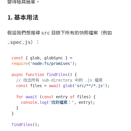
變得極其簡單。
1. 基本用法
假設我們想搜尋
目錄下所有的快照檔案（例如
src
）：
.spec.js
const
 { glob, globSync } = 
require
(
'node:fs/promises'
);

async
function
findFiles
(
) {

// 找出所有 sub-directory 中的 .js 檔案
const
 files = 
await
glob
(
'src/**/*.js'
);

for
await
 (
const
 entry 
of
 files) {

console
.
log
(
'找到檔案：'
, entry);

  }

}

findFiles