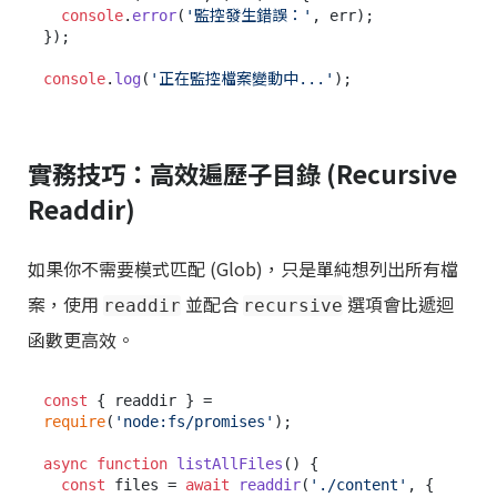
console
.
error
(
'監控發生錯誤：'
, err);

});

console
.
log
(
'正在監控檔案變動中...'
實務技巧：高效遍歷子目錄 (Recursive
Readdir)
如果你不需要模式匹配 (Glob)，只是單純想列出所有檔
案，使用
並配合
選項會比遞迴
readdir
recursive
函數更高效。
const
 { readdir } = 
require
(
'node:fs/promises'
);

async
function
listAllFiles
(
) {

const
 files = 
await
readdir
(
'./content'
, { 