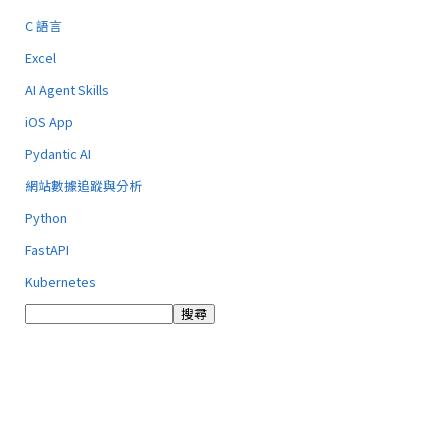
C 語言
Excel
AI Agent Skills
iOS App
Pydantic AI
網站數據追蹤與分析
Python
FastAPI
Kubernetes