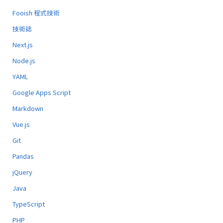
Fooish 程式技術
技術誌
Next.js
Node.js
YAML
Google Apps Script
Markdown
Vue.js
Git
Pandas
jQuery
Java
TypeScript
PHP