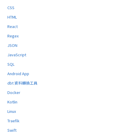
CSS
HTML
React
Regex
JSON
JavaScript
SQL
Android App
dbt 資料轉換工具
Docker
Kotlin
Linux
Traefik
Swift