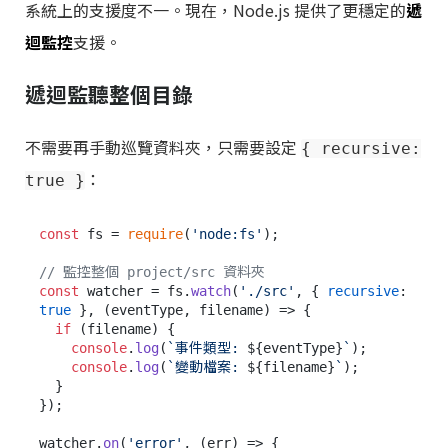
系統上的支援度不一。現在，Node.js 提供了更穩定的
遞
迴監控
支援。
遞迴監聽整個目錄
不需要再手動巡覽資料夾，只需要設定
{ recursive:
：
true }
const
 fs = 
require
(
'node:fs'
);

// 監控整個 project/src 資料夾
const
 watcher = fs.
watch
(
'./src'
, { 
recursive
: 
true
 }, 
(
eventType, filename
) =>
 {

if
 (filename) {

console
.
log
(
`事件類型: 
${eventType}
`
);

console
.
log
(
`變動檔案: 
${filename}
`
);

  }

});

watcher.
on
(
'error'
, 
(
err
) =>
 {
