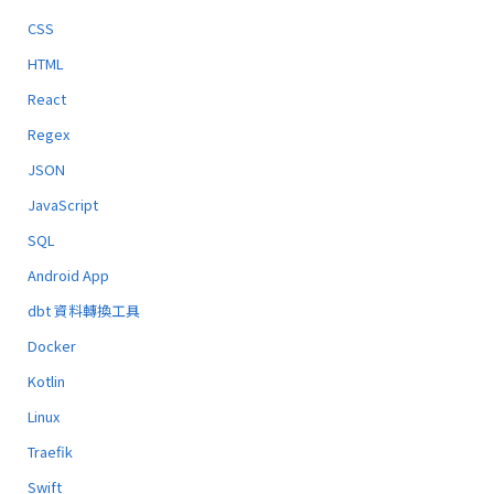
CSS
HTML
React
Regex
JSON
JavaScript
SQL
Android App
dbt 資料轉換工具
Docker
Kotlin
Linux
Traefik
Swift