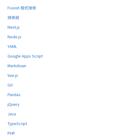
Fooish 程式技術
技術誌
Next.js
Node.js
YAML
Google Apps Script
Markdown
Vue.js
Git
Pandas
jQuery
Java
TypeScript
PHP