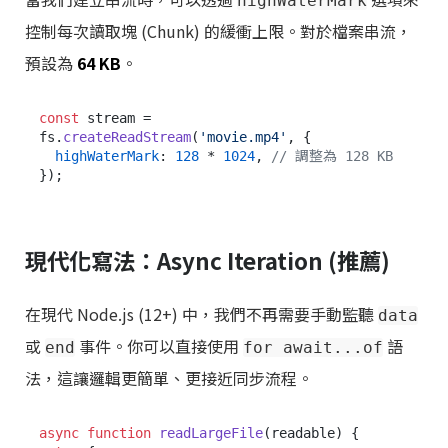
highWaterMark
控制每次讀取塊 (Chunk) 的緩衝上限。對於檔案串流，
預設為
64 KB
。
const
 stream = 
fs.
createReadStream
(
'movie.mp4'
, {

highWaterMark
: 
128
 * 
1024
, 
// 調整為 128 KB
現代化寫法：Async Iteration (推薦)
在現代 Node.js (12+) 中，我們不再需要手動監聽
data
或
事件。你可以直接使用
語
end
for await...of
法，這讓邏輯更簡單、更接近同步流程。
async
function
readLargeFile
(
readable
) {
