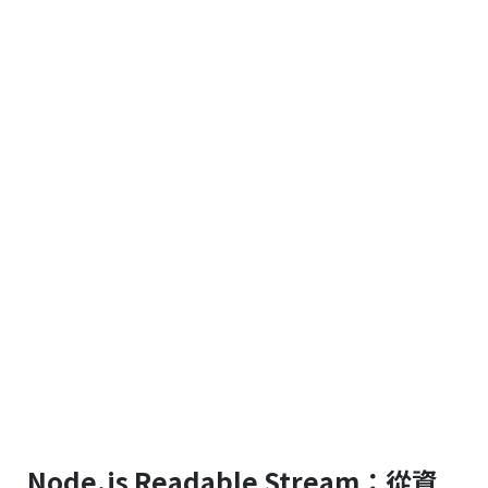
Node.js Readable Stream：從資