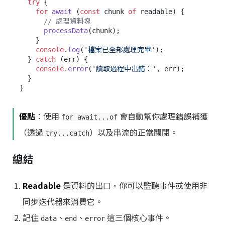
try
 {

for
await
 (
const
 chunk 
of
 readable) {

// 處理資料塊
processData
(chunk);

    }

console
.
log
(
'檔案已全部處理完畢'
);

  } 
catch
 (err) {

console
.
error
(
'讀取過程中出錯：'
, err);

  }

優點
：使用
會自動幫你處理錯誤補獲
for await...of
（透過
）以及串流的正當關閉。
try...catch
總結
Readable
是資料的出口，你可以監聽事件或使用非
同步迭代器來消費它。
記住
、
、
這三個核心事件。
data
end
error