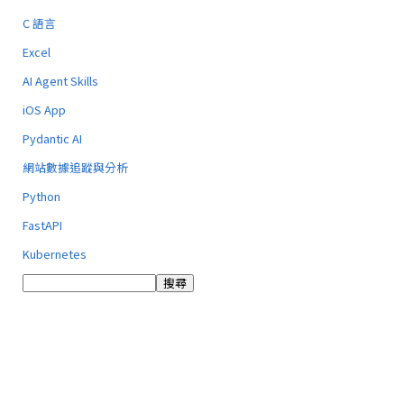
C 語言
Excel
AI Agent Skills
iOS App
Pydantic AI
網站數據追蹤與分析
Python
FastAPI
Kubernetes