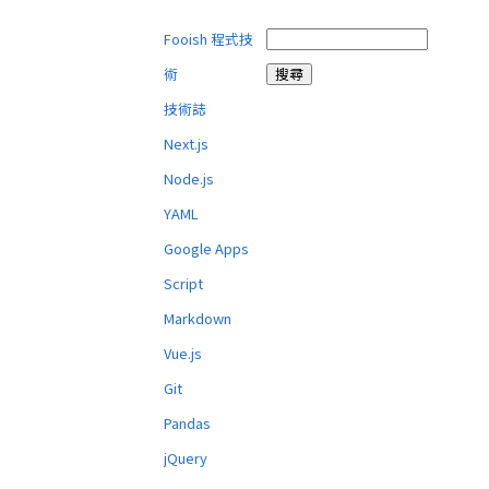
Fooish 程式技
術
技術誌
Next.js
Node.js
YAML
Google Apps
Script
Markdown
Vue.js
Git
Pandas
jQuery