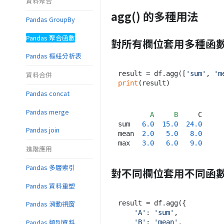
資料聚合
agg() 的多種用法
Pandas GroupBy
Pandas 聚合函數
對所有欄位套用多種函
Pandas 樞紐分析表
result = df.agg([
'sum'
, 
'm
資料合併
print
Pandas concat
Pandas merge
A
B
     C

sum   
6.0
15.0
24.0
Pandas join
mean  
2.0
5.0
8.0
max   
3.0
6.0
9.0
進階應用
Pandas 多層索引
對不同欄位套用不同函
Pandas 資料重塑
Pandas 滑動視窗
result = df.agg({

'A'
: 
'sum'
,

Pandas 類別資料
'B'
: 
'mean'
,
