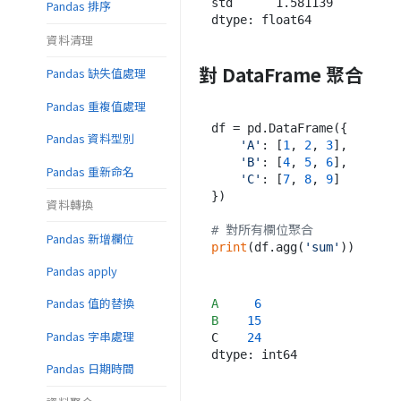
std      1.581139

Pandas 排序
資料清理
對 DataFrame 聚合
Pandas 缺失值處理
Pandas 重複值處理
df = pd.DataFrame({

Pandas 資料型別
'A'
: [
1
, 
2
, 
3
],

'B'
: [
4
, 
5
, 
6
],

Pandas 重新命名
'C'
: [
7
, 
8
, 
9
]

})

資料轉換
# 對所有欄位聚合
Pandas 新增欄位
print
(df.agg(
'sum'
Pandas apply
Pandas 值的替換
A
6
B
15
Pandas 字串處理
C    
24
Pandas 日期時間