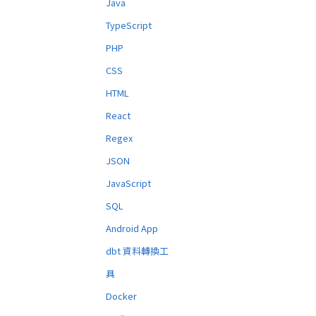
Java
TypeScript
PHP
CSS
HTML
React
Regex
JSON
JavaScript
SQL
Android App
dbt 資料轉換工
具
Docker