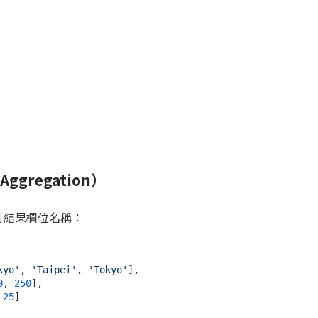
gregation）
自訂結果欄位名稱：
kyo'
, 
'Taipei'
, 
'Tokyo'
],

0
, 
250
],

 
25
]
