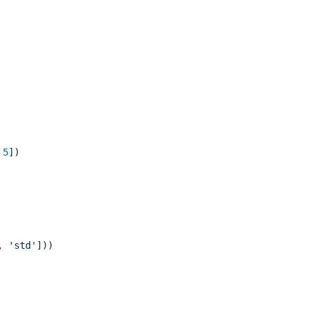
 
5
])

, 
'std'