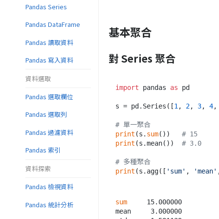
Pandas Series
Pandas DataFrame
基本聚合
Pandas 讀取資料
對 Series 聚合
Pandas 寫入資料
資料選取
import
 pandas 
as
 pd

Pandas 選取欄位
s = pd.Series([
1
, 
2
, 
3
, 
4
,
Pandas 選取列
# 單一聚合
Pandas 過濾資料
print
(s.
sum
())   
# 15
print
(s.mean())  
# 3.0
Pandas 索引
# 多種聚合
資料探索
print
(s.agg([
'sum'
, 
'mean'
Pandas 檢視資料
sum
     15.000000

Pandas 統計分析
mean     3.000000
