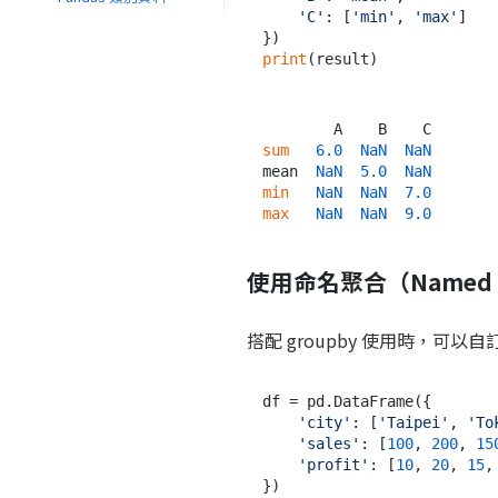
'C'
: [
'min'
, 
'max'
]

print
sum
6.0
NaN
NaN
mean  
NaN
5.0
NaN
min
NaN
NaN
7.0
max
NaN
NaN
9.0
使用命名聚合（Named Ag
搭配 groupby 使用時，可以
df = pd.DataFrame({

'city'
: [
'Taipei'
, 
'To
'sales'
: [
100
, 
200
, 
15
'profit'
: [
10
, 
20
, 
15
,
})
