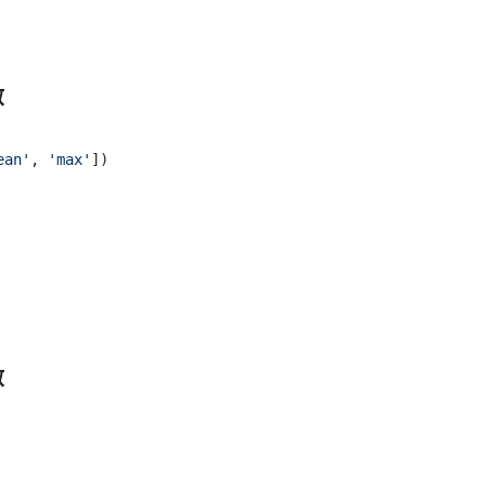
數
ean'
, 
'max'
數