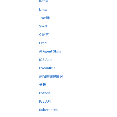
Kotlin
Linux
Traefik
Swift
C 語言
Excel
AI Agent Skills
iOS App
Pydantic AI
網站數據追蹤與
分析
Python
FastAPI
Kubernetes