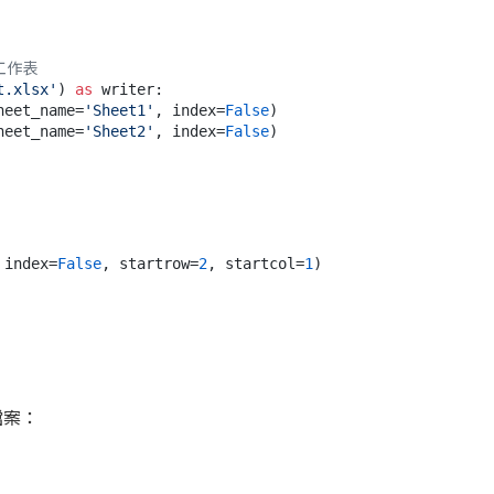
個工作表
t.xlsx'
) 
as
 writer:

sheet_name=
'Sheet1'
, index=
False
)

sheet_name=
'Sheet2'
, index=
False
 index=
False
, startrow=
2
, startcol=
1
檔案：