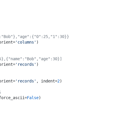
:"Bob"},"age":{"0":25,"1":30}}
orient=
'columns'
)

）
5},{"name":"Bob","age":30}]
orient=
'records'
)

orient=
'records'
, indent=
2
)

碼
force_ascii=
False