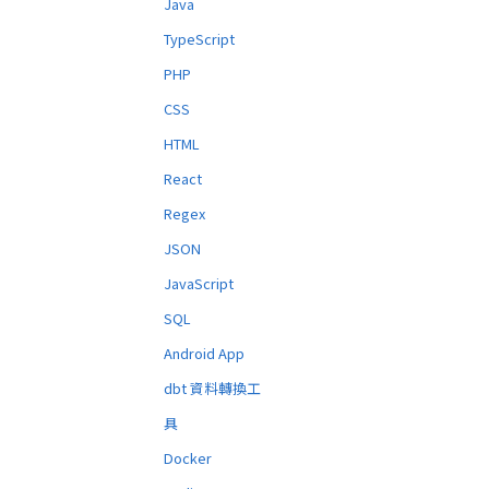
Java
TypeScript
PHP
CSS
HTML
React
Regex
JSON
JavaScript
SQL
Android App
dbt 資料轉換工
具
Docker