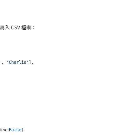
e 寫入 CSV 檔案：
'
, 
'Charlie'
],

dex=
False
)
