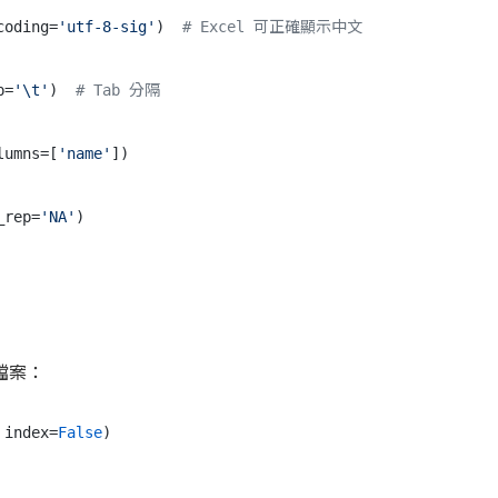
coding=
'utf-8-sig'
)  
# Excel 可正確顯示中文
p=
'\t'
)  
# Tab 分隔
lumns=[
'name'
])

_rep=
'NA'
 檔案：
 index=
False