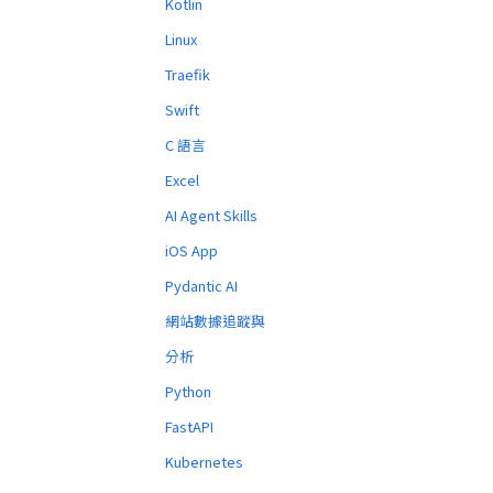
Kotlin
Linux
Traefik
Swift
C 語言
Excel
AI Agent Skills
iOS App
Pydantic AI
網站數據追蹤與
分析
Python
FastAPI
Kubernetes