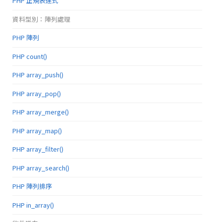
PHP 正規表達式
資料型別：陣列處理
PHP 陣列
PHP count()
PHP array_push()
PHP array_pop()
PHP array_merge()
PHP array_map()
PHP array_filter()
PHP array_search()
PHP 陣列排序
PHP in_array()