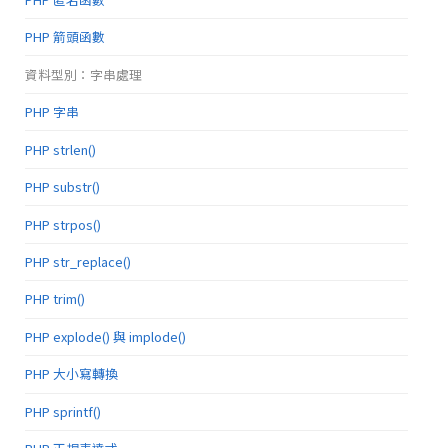
PHP 箭頭函數
資料型別：字串處理
PHP 字串
PHP strlen()
PHP substr()
PHP strpos()
PHP str_replace()
PHP trim()
PHP explode() 與 implode()
PHP 大小寫轉換
PHP sprintf()