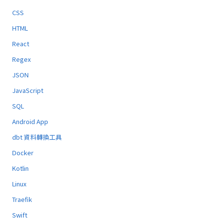
CSS
HTML
React
Regex
JSON
JavaScript
SQL
Android App
dbt 資料轉換工具
Docker
Kotlin
Linux
Traefik
Swift