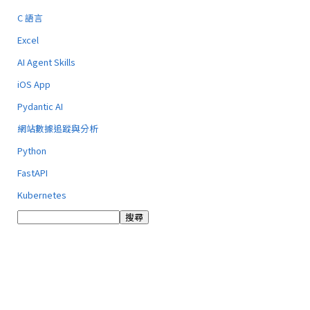
C 語言
Excel
AI Agent Skills
iOS App
Pydantic AI
網站數據追蹤與分析
Python
FastAPI
Kubernetes