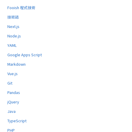
Fooish 程式技術
技術誌
Next.js
Node.js
YAML
Google Apps Script
Markdown
Vue.js
Git
Pandas
jQuery
Java
TypeScript
PHP