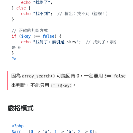
echo
"找到了"
;

} 
else
 {

echo
"找不到"
;  
// 輸出：找不到（錯誤！）
}

// 正確的判斷方式
if
 (
$key
 !== 
false
) {

echo
"找到了，索引是 
$key
"
;  
// 找到了，索引
是 0
?>
因為
可能回傳 0，一定要用
array_search()
!== false
來判斷，不能只用
。
if ($key)
嚴格模式
<?php
$arr
 = [
0
 => 
'a'
, 
1
 => 
'b'
, 
2
 => 
0
];
