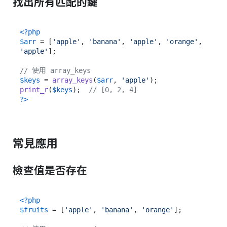
找出所有匹配的鍵
<?php
$arr
 = [
'apple'
, 
'banana'
, 
'apple'
, 
'orange'
, 
'apple'
];

// 使用 array_keys
$keys
 = 
array_keys
(
$arr
, 
'apple'
print_r
(
$keys
);  
// [0, 2, 4]
?>
常見應用
檢查值是否存在
<?php
$fruits
 = [
'apple'
, 
'banana'
, 
'orange'
];
