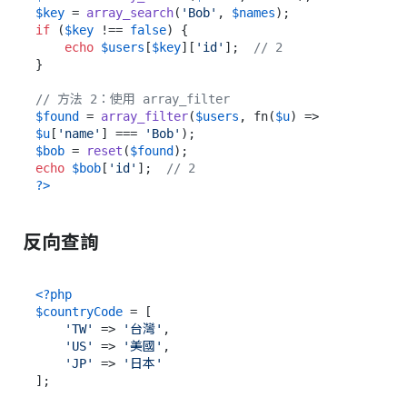
$key
 = 
array_search
(
'Bob'
, 
$names
if
 (
$key
 !== 
false
) {

echo
$users
[
$key
][
'id'
];  
// 2
}

// 方法 2：使用 array_filter
$found
 = 
array_filter
(
$users
, fn(
$u
) => 
$u
[
'name'
] === 
'Bob'
$bob
 = 
reset
(
$found
echo
$bob
[
'id'
];  
// 2
?>
反向查詢
<?php
$countryCode
 = [

'TW'
 => 
'台灣'
,

'US'
 => 
'美國'
,

'JP'
 => 
'日本'
];
