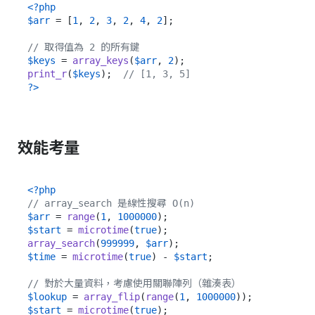
<?php
$arr
 = [
1
, 
2
, 
3
, 
2
, 
4
, 
2
];

// 取得值為 2 的所有鍵
$keys
 = 
array_keys
(
$arr
, 
2
print_r
(
$keys
);  
// [1, 3, 5]
?>
效能考量
<?php
// array_search 是線性搜尋 O(n)
$arr
 = 
range
(
1
, 
1000000
$start
 = 
microtime
(
true
array_search
(
999999
, 
$arr
$time
 = 
microtime
(
true
) - 
$start
;

// 對於大量資料，考慮使用關聯陣列（雜湊表）
$lookup
 = 
array_flip
(
range
(
1
, 
1000000
$start
 = 
microtime
(
true