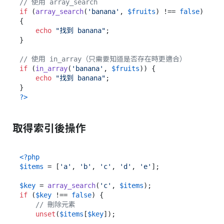
// 使用 array_search
if
 (
array_search
(
'banana'
, 
$fruits
) !== 
false
) 
{

echo
"找到 banana"
;

}

// 使用 in_array（只需要知道是否存在時更適合）
if
 (
in_array
(
'banana'
, 
$fruits
)) {

echo
"找到 banana"
;

?>
取得索引後操作
<?php
$items
 = [
'a'
, 
'b'
, 
'c'
, 
'd'
, 
'e'
];

$key
 = 
array_search
(
'c'
, 
$items
if
 (
$key
 !== 
false
) {

// 刪除元素
unset
(
$items
[
$key
]);
