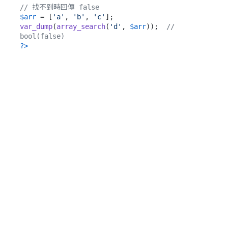
// 找不到時回傳 false
$arr
 = [
'a'
, 
'b'
, 
'c'
var_dump
(
array_search
(
'd'
, 
$arr
));  
// 
bool(false)
?>