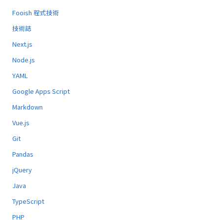
Fooish 程式技術
技術誌
Next.js
Node.js
YAML
Google Apps Script
Markdown
Vue.js
Git
Pandas
jQuery
Java
TypeScript
PHP