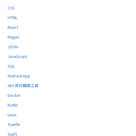
CSS
HTML
React
Regex
JSON
JavaScript
SQL
Android App
dbt 資料轉換工具
Docker
Kotlin
Linux
Traefik
Swift