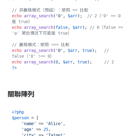
// 非嚴格模式（預設）：使用 == 比較
echo
array_search
(
'0'
, 
$arr
);  
// 2（'0' == 0 
是 true）
echo
array_search
(
false
, 
$arr
); 
// 0（false == 
'a' 某些情況下可能是 true）
// 嚴格模式：使用 === 比較
echo
array_search
(
'0'
, 
$arr
, 
true
);   
// 
false（'0' !== 0）
echo
array_search
(
0
, 
$arr
, 
true
);     
// 2
?>
關聯陣列
<?php
$person
 = [

'name'
 => 
'Alice'
,

'age'
 => 
25
,

'city'
 => 
'Taipei'