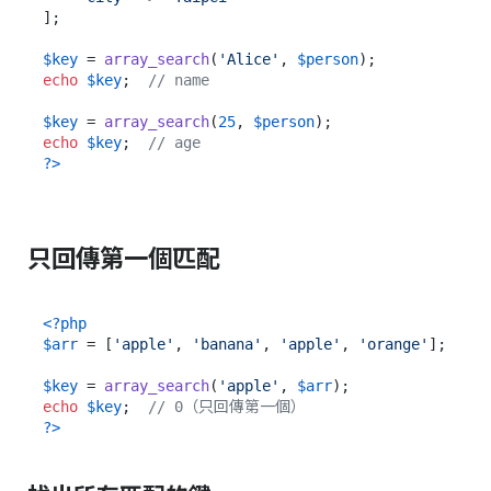
];

$key
 = 
array_search
(
'Alice'
, 
$person
echo
$key
;  
// name
$key
 = 
array_search
(
25
, 
$person
echo
$key
;  
// age
?>
只回傳第一個匹配
<?php
$arr
 = [
'apple'
, 
'banana'
, 
'apple'
, 
'orange'
];

$key
 = 
array_search
(
'apple'
, 
$arr
echo
$key
;  
// 0（只回傳第一個）
?>