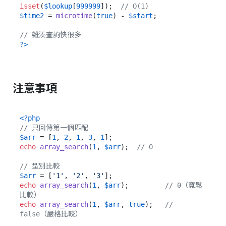
isset
(
$lookup
[
999999
]);  
// O(1)
$time2
 = 
microtime
(
true
) - 
$start
;

// 雜湊查詢快很多
?>
注意事項
<?php
// 只回傳第一個匹配
$arr
 = [
1
, 
2
, 
1
, 
3
, 
1
echo
array_search
(
1
, 
$arr
);  
// 0
// 型別比較
$arr
 = [
'1'
, 
'2'
, 
'3'
echo
array_search
(
1
, 
$arr
);         
// 0（寬鬆
比較）
echo
array_search
(
1
, 
$arr
, 
true
);   
// 
false（嚴格比較）