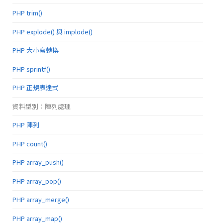
PHP trim()
PHP explode() 與 implode()
PHP 大小寫轉換
PHP sprintf()
PHP 正規表達式
資料型別：陣列處理
PHP 陣列
PHP count()
PHP array_push()
PHP array_pop()
PHP array_merge()
PHP array_map()