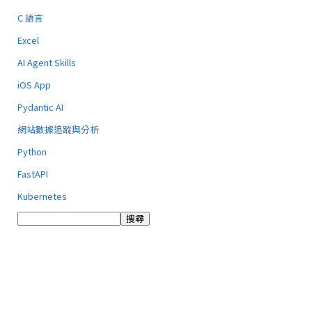
C 語言
Excel
AI Agent Skills
iOS App
Pydantic AI
網站數據追蹤與分析
Python
FastAPI
Kubernetes