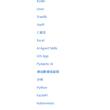
Kotlin
Linux
Traefik
Swift
C 語言
Excel
AI Agent Skills
iOS App
Pydantic AI
網站數據追蹤與
分析
Python
FastAPI
Kubernetes