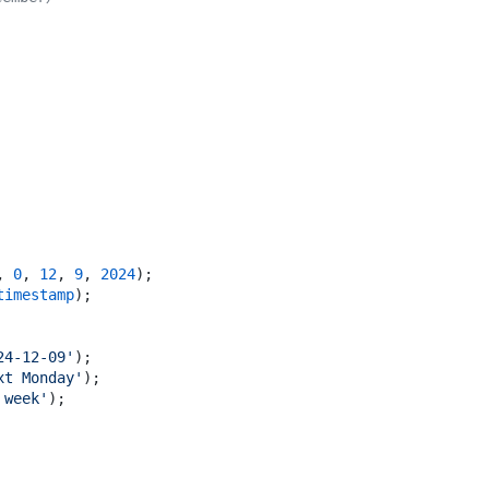
, 
0
, 
12
, 
9
, 
2024
timestamp
);

24-12-09'
xt Monday'
 week'