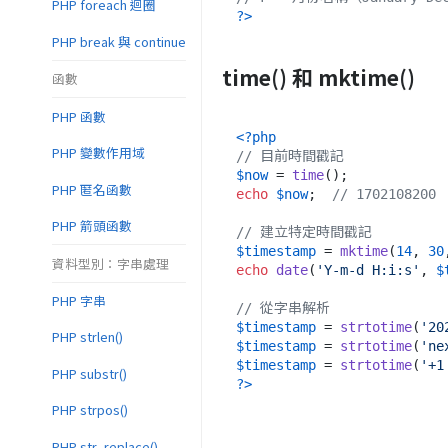
PHP foreach 迴圈
?>
PHP break 與 continue
time() 和 mktime()
函數
PHP 函數
<?php
PHP 變數作用域
// 目前時間戳記
$now
 = 
time
PHP 匿名函數
echo
$now
;  
// 1702108200
PHP 箭頭函數
// 建立特定時間戳記
$timestamp
 = 
mktime
(
14
, 
30
資料型別：字串處理
echo
date
(
'Y-m-d H:i:s'
, 
$
PHP 字串
// 從字串解析
$timestamp
 = 
strtotime
(
'20
PHP strlen()
$timestamp
 = 
strtotime
(
'ne
$timestamp
 = 
strtotime
(
'+1
PHP substr()
?>
PHP strpos()
PHP str_replace()