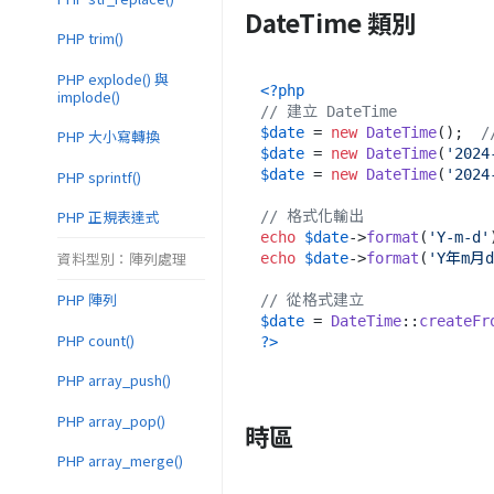
DateTime 類別
PHP trim()
PHP explode() 與
<?php
implode()
// 建立 DateTime
$date
 = 
new
DateTime
();  
/
PHP 大小寫轉換
$date
 = 
new
DateTime
(
'2024
$date
 = 
new
DateTime
(
'2024
PHP sprintf()
PHP 正規表達式
// 格式化輸出
echo
$date
->
format
(
'Y-m-d'
資料型別：陣列處理
echo
$date
->
format
(
'Y年m月
PHP 陣列
// 從格式建立
$date
 = 
DateTime
::
createFr
PHP count()
?>
PHP array_push()
PHP array_pop()
時區
PHP array_merge()