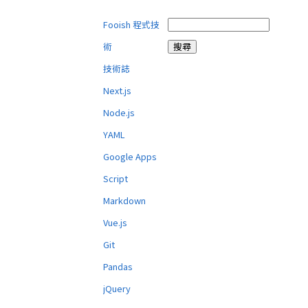
Fooish 程式技
術
技術誌
Next.js
Node.js
YAML
Google Apps
Script
Markdown
Vue.js
Git
Pandas
jQuery