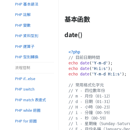
PHP 基本語法
PHP 註解
基本函數
PHP 變數
date()
PHP 資料型別
PHP 運算子
<?php
PHP 型別轉換
// 目前日期時間
echo
date
(
'Y-m-d'
);       
流程控制
echo
date
(
'H:i:s'
);       
echo
date
(
'Y-m-d H:i:s'
); 
PHP if...else
// 常用格式化字元
PHP switch
// Y - 四位數年份
// m - 月份（01-12）
PHP match 表達式
// d - 日期（01-31）
// H - 小時（00-23）
PHP while 迴圈
// i - 分鐘（00-59）
// s - 秒（00-59）
PHP for 迴圈
// l - 星期幾（Sunday-Satur
// F - 月份名稱（January-De