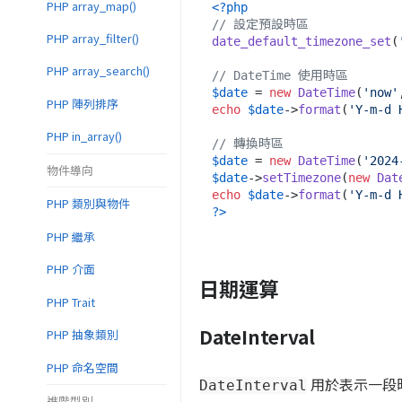
PHP array_map()
<?php
// 設定預設時區
PHP array_filter()
date_default_timezone_set
(
PHP array_search()
// DateTime 使用時區
$date
 = 
new
DateTime
(
'now'
PHP 陣列排序
echo
$date
->
format
(
'Y-m-d 
PHP in_array()
// 轉換時區
$date
 = 
new
DateTime
(
'2024
物件導向
$date
->
setTimezone
(
new
Dat
echo
$date
->
format
(
'Y-m-d 
PHP 類別與物件
?>
PHP 繼承
PHP 介面
日期運算
PHP Trait
DateInterval
PHP 抽象類別
PHP 命名空間
用於表示一段時
DateInterval
進階型別