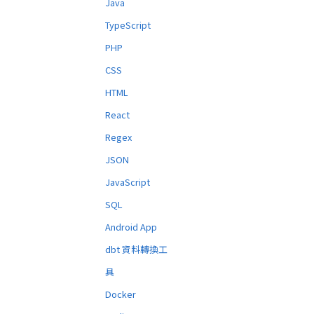
Java
TypeScript
PHP
CSS
HTML
React
Regex
JSON
JavaScript
SQL
Android App
dbt 資料轉換工
具
Docker