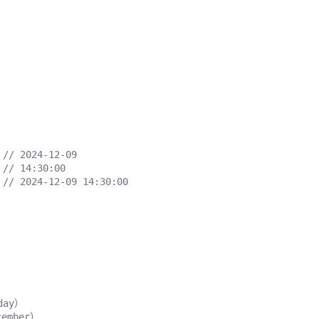
 
// 2024-12-09
 
// 14:30:00
 
// 2024-12-09 14:30:00
day）
cember）