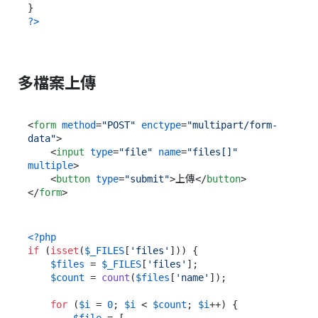
?>
多檔案上傳
<
form
method
=
"POST"
enctype
=
"multipart/form-
data"
>
<
input
type
=
"file"
name
=
"files[]"
multiple
>
<
button
type
=
"submit"
>
上傳
</
button
>
</
form
>
<?php
if
 (
isset
(
$_FILES
[
'files'
])) {

$files
 = 
$_FILES
[
'files'
];

$count
 = 
count
(
$files
[
'name'
]);

for
 (
$i
 = 
0
; 
$i
 < 
$count
; 
$i
++) {

$file
 = [
