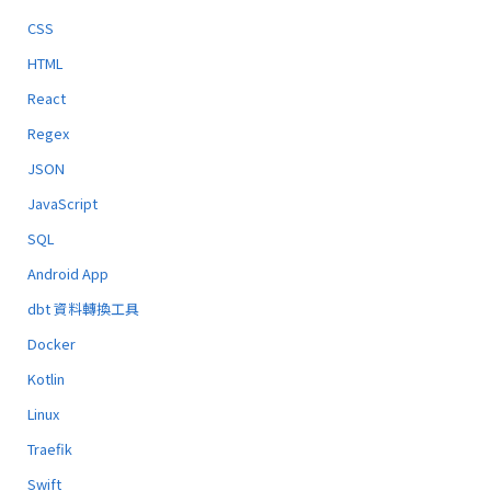
CSS
HTML
React
Regex
JSON
JavaScript
SQL
Android App
dbt 資料轉換工具
Docker
Kotlin
Linux
Traefik
Swift