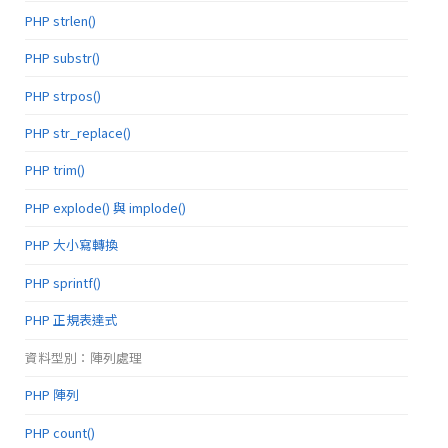
PHP strlen()
PHP substr()
PHP strpos()
PHP str_replace()
PHP trim()
PHP explode() 與 implode()
PHP 大小寫轉換
PHP sprintf()
PHP 正規表達式
資料型別：陣列處理
PHP 陣列
PHP count()