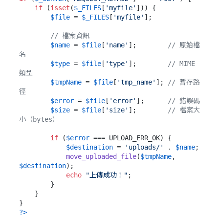
if
 (
isset
(
$_FILES
[
'myfile'
])) {

$file
 = 
$_FILES
[
'myfile'
];

// 檔案資訊
$name
 = 
$file
[
'name'
];        
// 原始檔
名
$type
 = 
$file
[
'type'
];        
// MIME 
類型
$tmpName
 = 
$file
[
'tmp_name'
]; 
// 暫存路
徑
$error
 = 
$file
[
'error'
];      
// 錯誤碼
$size
 = 
$file
[
'size'
];        
// 檔案大
小（bytes）
if
 (
$error
 === UPLOAD_ERR_OK) {

$destination
 = 
'uploads/'
 . 
$name
;

move_uploaded_file
(
$tmpName
, 
$destination
);

echo
"上傳成功！"
;

        }

    }

?>