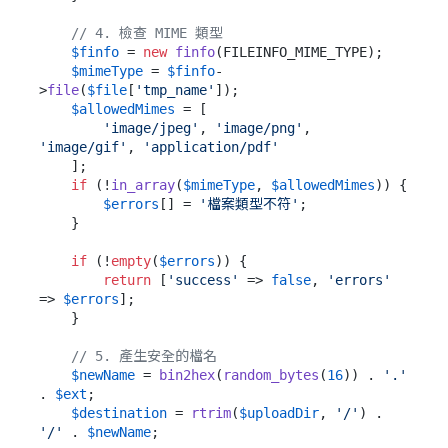
// 4. 檢查 MIME 類型
$finfo
 = 
new
finfo
(FILEINFO_MIME_TYPE);

$mimeType
 = 
$finfo
-
>
file
(
$file
[
'tmp_name'
]);

$allowedMimes
 = [

'image/jpeg'
, 
'image/png'
, 
'image/gif'
, 
'application/pdf'
    ];

if
 (!
in_array
(
$mimeType
, 
$allowedMimes
)) {

$errors
[] = 
'檔案類型不符'
;

    }

if
 (!
empty
(
$errors
)) {

return
 [
'success'
 => 
false
, 
'errors'
=> 
$errors
];

    }

// 5. 產生安全的檔名
$newName
 = 
bin2hex
(
random_bytes
(
16
)) . 
'.'
. 
$ext
;

$destination
 = 
rtrim
(
$uploadDir
, 
'/'
) . 
'/'
 . 
$newName
;
