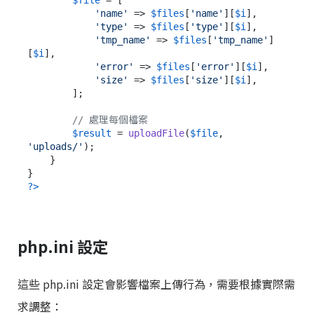
'name'
 => 
$files
[
'name'
][
$i
],

'type'
 => 
$files
[
'type'
][
$i
],

'tmp_name'
 => 
$files
[
'tmp_name'
]
[
$i
],

'error'
 => 
$files
[
'error'
][
$i
],

'size'
 => 
$files
[
'size'
][
$i
],

        ];

// 處理每個檔案
$result
 = 
uploadFile
(
$file
, 
'uploads/'
);

    }

?>
php.ini 設定
這些 php.ini 設定會影響檔案上傳行為，需要根據實際需
求調整：