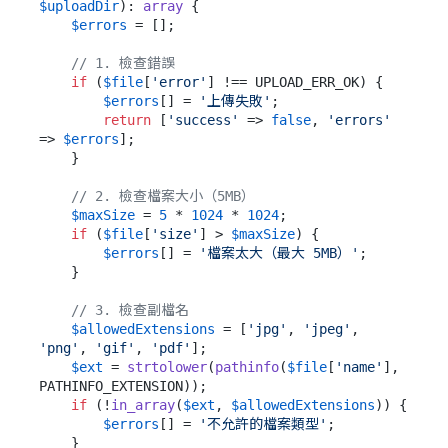
$uploadDir
): 
array
{

$errors
 = [];

// 1. 檢查錯誤
if
 (
$file
[
'error'
] !== UPLOAD_ERR_OK) {

$errors
[] = 
'上傳失敗'
;

return
 [
'success'
 => 
false
, 
'errors'
=> 
$errors
];

    }

// 2. 檢查檔案大小（5MB）
$maxSize
 = 
5
 * 
1024
 * 
1024
;

if
 (
$file
[
'size'
] > 
$maxSize
) {

$errors
[] = 
'檔案太大（最大 5MB）'
;

    }

// 3. 檢查副檔名
$allowedExtensions
 = [
'jpg'
, 
'jpeg'
, 
'png'
, 
'gif'
, 
'pdf'
];

$ext
 = 
strtolower
(
pathinfo
(
$file
[
'name'
], 
PATHINFO_EXTENSION));

if
 (!
in_array
(
$ext
, 
$allowedExtensions
)) {

$errors
[] = 
'不允許的檔案類型'
;

    }
