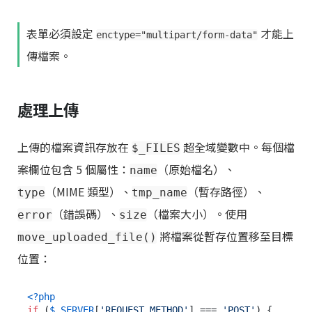
表單必須設定
才能上
enctype="multipart/form-data"
傳檔案。
處理上傳
上傳的檔案資訊存放在
超全域變數中。每個檔
$_FILES
案欄位包含 5 個屬性：
（原始檔名）、
name
（MIME 類型）、
（暫存路徑）、
type
tmp_name
（錯誤碼）、
（檔案大小）。使用
error
size
將檔案從暫存位置移至目標
move_uploaded_file()
位置：
<?php
if
 (
$_SERVER
[
'REQUEST_METHOD'
] === 
'POST'
) {
