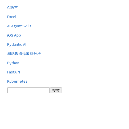
C 語言
Excel
AI Agent Skills
iOS App
Pydantic AI
網站數據追蹤與分析
Python
FastAPI
Kubernetes