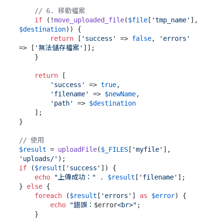
// 6. 移動檔案
if
 (!
move_uploaded_file
(
$file
[
'tmp_name'
], 
$destination
)) {

return
 [
'success'
 => 
false
, 
'errors'
=> [
'無法儲存檔案'
]];

    }

return
 [

'success'
 => 
true
,

'filename'
 => 
$newName
,

'path'
 => 
$destination
    ];

}

// 使用
$result
 = 
uploadFile
(
$_FILES
[
'myfile'
], 
'uploads/'
if
 (
$result
[
'success'
]) {

echo
"上傳成功："
 . 
$result
[
'filename'
];

} 
else
 {

foreach
 (
$result
[
'errors'
] 
as
$error
) {

echo
"錯誤：
$error
<br>"
;

    }
