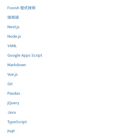
Fooish 程式技術
技術誌
Next.js
Node.js
YAML
Google Apps Script
Markdown
Vue.js
Git
Pandas
jQuery
Java
TypeScript
PHP