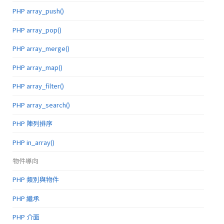
PHP array_push()
PHP array_pop()
PHP array_merge()
PHP array_map()
PHP array_filter()
PHP array_search()
PHP 陣列排序
PHP in_array()
物件導向
PHP 類別與物件
PHP 繼承
PHP 介面