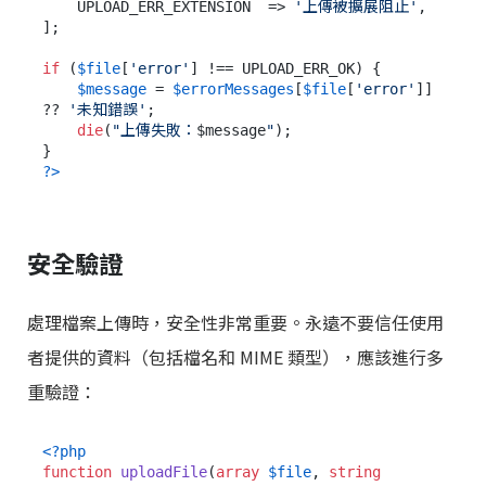
    UPLOAD_ERR_EXTENSION  => 
'上傳被擴展阻止'
,

];

if
 (
$file
[
'error'
] !== UPLOAD_ERR_OK) {

$message
 = 
$errorMessages
[
$file
[
'error'
]] 
?? 
'未知錯誤'
;

die
(
"上傳失敗：
$message
"
);

?>
安全驗證
處理檔案上傳時，安全性非常重要。永遠不要信任使用
者提供的資料（包括檔名和 MIME 類型），應該進行多
重驗證：
<?php
function
uploadFile
(
array
$file
, 
string