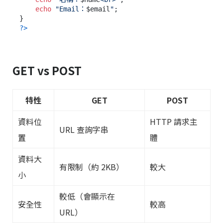
echo
"Email：
$email
"
;

?>
GET vs POST
特性
GET
POST
資料位
HTTP 請求主
URL 查詢字串
置
體
資料大
有限制（約 2KB）
較大
小
較低（會顯示在
安全性
較高
URL）