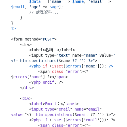
$data
 = [
'name'
 => 
$name
, 
'email'
 => 
$email
, 
'age'
 => 
$age
];

// 處理資料...
    }

?>
<form method=
"POST"
>

    <div>

        <label>名稱：</label>

        <input type=
"text"
 name=
"name"
 value=
"
<?= htmlspecialchars(
$name
 ?? '') ?>"
>

<?php
if
 (
isset
(
$errors
[
'name'
])): 
?>
            <span 
class
="
error
"><?= 
$
errors
['
name
'] ?></
span
>

        <?
php
endif
; ?>

    </
div
>

    <
div
>

        <
label
>
Email
：</
label
>

        <
input
type
="
email
" 
name
="
email
" 
value
="<?= 
htmlspecialchars
($
email
 ?? '') ?>">

        <?
php
if
 (
isset
($
errors
['
email
'])): ?>

            <
span
class
="
error
"><?= 