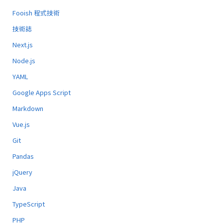
Fooish 程式技術
技術誌
Next.js
Node.js
YAML
Google Apps Script
Markdown
Vue.js
Git
Pandas
jQuery
Java
TypeScript
PHP