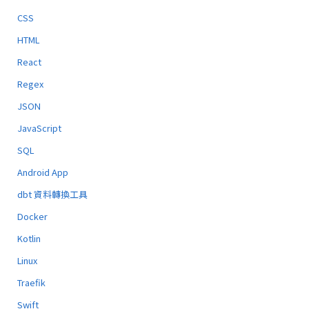
CSS
HTML
React
Regex
JSON
JavaScript
SQL
Android App
dbt 資料轉換工具
Docker
Kotlin
Linux
Traefik
Swift