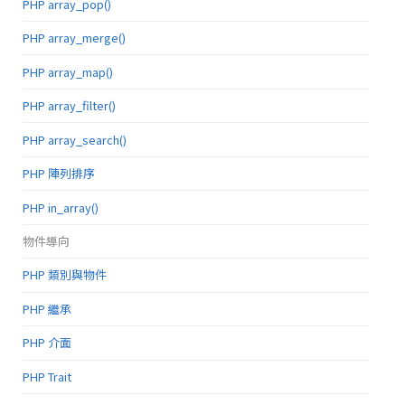
PHP array_pop()
PHP array_merge()
PHP array_map()
PHP array_filter()
PHP array_search()
PHP 陣列排序
PHP in_array()
物件導向
PHP 類別與物件
PHP 繼承
PHP 介面
PHP Trait