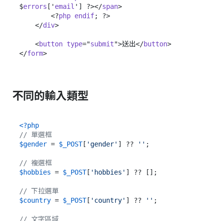
$
errors
['
email
'] ?></
span
>

        <?
php
endif
; ?>

    </
div
>

    <
button
type
="
submit
">送出</
button
>

</
form
不同的輸入類型
<?php
// 單選框
$gender
 = 
$_POST
[
'gender'
] ?? 
''
;

// 複選框
$hobbies
 = 
$_POST
[
'hobbies'
] ?? [];

// 下拉選單
$country
 = 
$_POST
[
'country'
] ?? 
''
;

// 文字區域