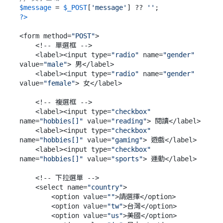
$message
 = 
$_POST
[
'message'
] ?? 
''
?>
<form method=
"POST"
>

    <!-- 單選框 -->

    <label><input type=
"radio"
 name=
"gender"
value=
"male"
> 男</label>

    <label><input type=
"radio"
 name=
"gender"
value=
"female"
> 女</label>

    <!-- 複選框 -->

    <label><input type=
"checkbox"
name=
"hobbies[]"
 value=
"reading"
> 閱讀</label>

    <label><input type=
"checkbox"
name=
"hobbies[]"
 value=
"gaming"
> 遊戲</label>

    <label><input type=
"checkbox"
name=
"hobbies[]"
 value=
"sports"
> 運動</label>

    <!-- 下拉選單 -->

    <select name=
"country"
>

        <option value=
""
>請選擇</option>

        <option value=
"tw"
>台灣</option>

        <option value=
"us"
>美國</option>
