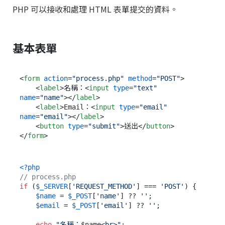
PHP 可以接收和處理 HTML 表單提交的資料。
基本表單
<
form
action
=
"process.php"
method
=
"POST"
>
<
label
>
名稱：
<
input
type
=
"text"
name
=
"name"
>
</
label
>
<
label
>
Email：
<
input
type
=
"email"
name
=
"email"
>
</
label
>
<
button
type
=
"submit"
>
送出
</
button
>
</
form
>
<?php
// process.php
if
 (
$_SERVER
[
'REQUEST_METHOD'
] === 
'POST'
) {

$name
 = 
$_POST
[
'name'
] ?? 
''
;

$email
 = 
$_POST
[
'email'
] ?? 
''
;

echo
"名稱：
$name
<br>"
;
