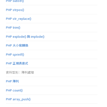
PHP substr()
PHP strpos()
PHP str_replace()
PHP trim()
PHP explode() 與 implode()
PHP 大小寫轉換
PHP sprintf()
PHP 正規表達式
資料型別：陣列處理
PHP 陣列
PHP count()
PHP array_push()