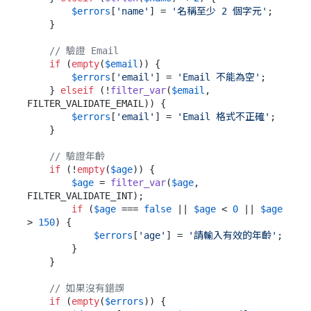
$errors
[
'name'
] = 
'名稱至少 2 個字元'
;

    }

// 驗證 Email
if
 (
empty
(
$email
)) {

$errors
[
'email'
] = 
'Email 不能為空'
;

    } 
elseif
 (!
filter_var
(
$email
, 
FILTER_VALIDATE_EMAIL)) {

$errors
[
'email'
] = 
'Email 格式不正確'
;

    }

// 驗證年齡
if
 (!
empty
(
$age
)) {

$age
 = 
filter_var
(
$age
, 
FILTER_VALIDATE_INT);

if
 (
$age
 === 
false
 || 
$age
 < 
0
 || 
$age
> 
150
) {

$errors
[
'age'
] = 
'請輸入有效的年齡'
;

        }

    }

// 如果沒有錯誤
if
 (
empty
(
$errors
)) {
