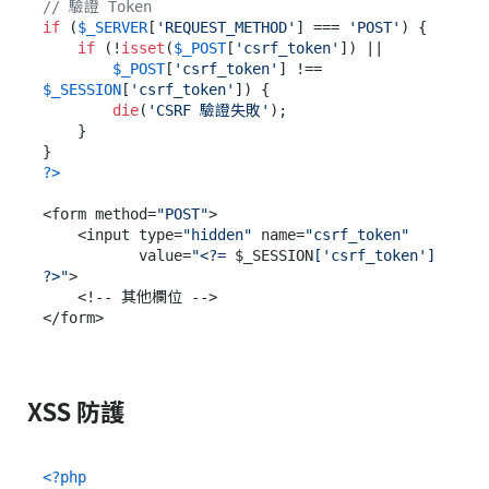
// 驗證 Token
if
 (
$_SERVER
[
'REQUEST_METHOD'
] === 
'POST'
) {

if
 (!
isset
(
$_POST
[
'csrf_token'
]) || 

$_POST
[
'csrf_token'
] !== 
$_SESSION
[
'csrf_token'
]) {

die
(
'CSRF 驗證失敗'
);

    }

?>
<form method=
"POST"
>

    <input type=
"hidden"
 name=
"csrf_token"
           value=
"<?= 
$_SESSION
['csrf_token'] 
?>"
>

    <!-- 其他欄位 -->

XSS 防護
<?php