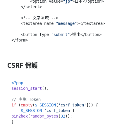
        <option value=
"jp"
>日本</option>

    </select>

    <!-- 文字區域 -->

    <textarea name=
"message"
></textarea>

    <button type=
"submit"
>送出</button>

CSRF 保護
<?php
session_start
();

// 產生 Token
if
 (
empty
(
$_SESSION
[
'csrf_token'
])) {

$_SESSION
[
'csrf_token'
] = 
bin2hex
(
random_bytes
(
32
));

}
