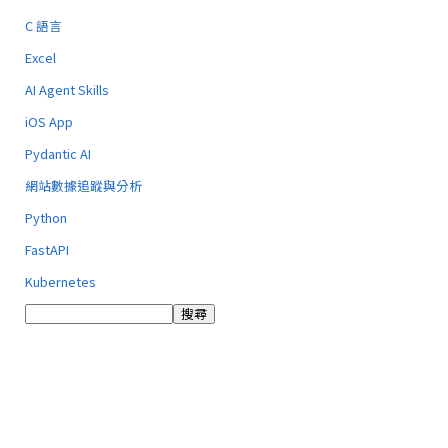
C 語言
Excel
AI Agent Skills
iOS App
Pydantic AI
網站數據追蹤與分析
Python
FastAPI
Kubernetes