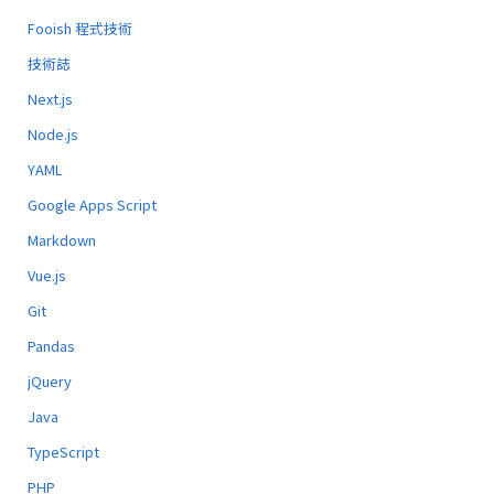
Fooish 程式技術
技術誌
Next.js
Node.js
YAML
Google Apps Script
Markdown
Vue.js
Git
Pandas
jQuery
Java
TypeScript
PHP