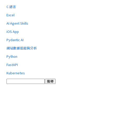
C 語言
Excel
AI Agent Skills
iOS App
Pydantic AI
網站數據追蹤與分析
Python
FastAPI
Kubernetes