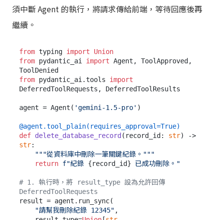
須中斷 Agent 的執行，將請求傳給前端，等待回應後再
繼續。
from
 typing 
import
Union
from
 pydantic_ai 
import
 Agent, ToolApproved, 
from
 pydantic_ai.tools 
import
DeferredToolRequests, DeferredToolResults

agent = Agent(
'gemini-1.5-pro'
)

@agent.tool_plain(
requires_approval=
True
)
def
delete_database_record
(
record_id: 
str
) -> 
str
:

"""從資料庫中刪除一筆關鍵紀錄。"""
return
f"紀錄 
{record_id}
 已成功刪除。"
# 1. 執行時，將 result_type 設為允許回傳 
DeferredToolRequests
result = agent.run_sync(

"請幫我刪除紀錄 12345"
, 

    result_type=
Union
[
str
, 