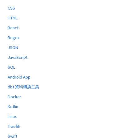
CSS
HTML
React
Regex
JSON
JavaScript
SQL
Android App
dbt 資料轉換工具
Docker
Kotlin
Linux
Traefik
Swift