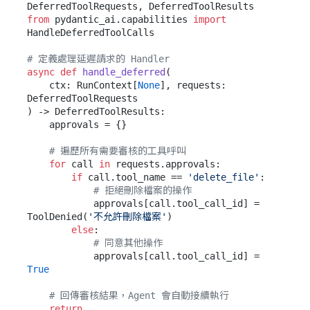
from
 pydantic_ai.capabilities 
import
HandleDeferredToolCalls

# 定義處理延遲請求的 Handler
async
def
handle_deferred
(
    ctx: RunContext[
None
], requests: 
) -> DeferredToolResults:

    approvals = {}

# 遍歷所有需要審核的工具呼叫
for
 call 
in
 requests.approvals:

if
 call.tool_name == 
'delete_file'
:

# 拒絕刪除檔案的操作
            approvals[call.tool_call_id] = 
ToolDenied(
'不允許刪除檔案'
)

else
:

# 同意其他操作
            approvals[call.tool_call_id] = 
True
# 回傳審核結果，Agent 會自動接續執行
return