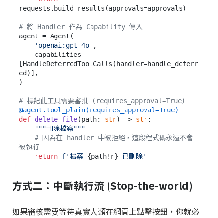
requests.build_results(approvals=approvals)

# 將 Handler 作為 Capability 傳入
agent = Agent(

'openai:gpt-4o'
,

    capabilities=
[HandleDeferredToolCalls(handler=handle_deferr
ed)],

)

# 標記此工具需要審批 (requires_approval=True)
@agent.tool_plain(
requires_approval=
True
)
def
delete_file
(
path: 
str
) -> 
str
:

"""刪除檔案"""
# 因為在 handler 中被拒絕，這段程式碼永遠不會
被執行
return
f'檔案 
{path!r}
 已刪除'
方式二：中斷執行流 (Stop-the-world)
如果審核需要等待真實人類在網頁上點擊按鈕，你就必