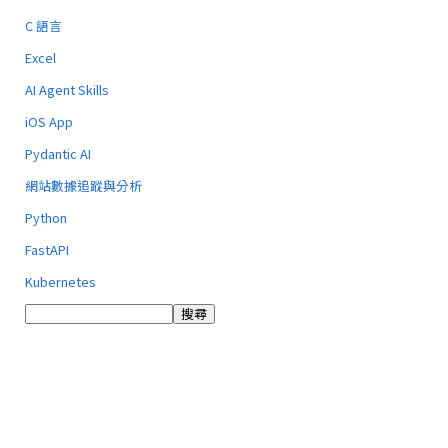
C 語言
Excel
AI Agent Skills
iOS App
Pydantic AI
網站數據追蹤與分析
Python
FastAPI
Kubernetes