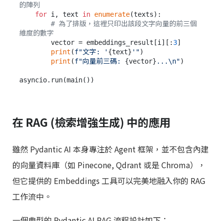
的陣列
for
 i, text 
in
enumerate
(texts):

# 為了排版，這裡只印出該段文字向量的前三個
維度的數字
        vector = embeddings_result[i][:
3
]

print
(
f"文字: '
{text}
'"
)

print
(
f"向量前三碼: 
{vector}
...\n"
)

在 RAG (檢索增強生成) 中的應用
雖然 Pydantic AI 本身專注於 Agent 框架，並不包含內建
的向量資料庫（如 Pinecone, Qdrant 或是 Chroma），
但它提供的 Embeddings 工具可以完美地融入你的 RAG
工作流中。
一個典型的 Pydantic AI RAG 流程設計如下：