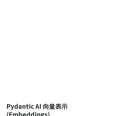
Pydantic AI 向量表示
(Embeddings)