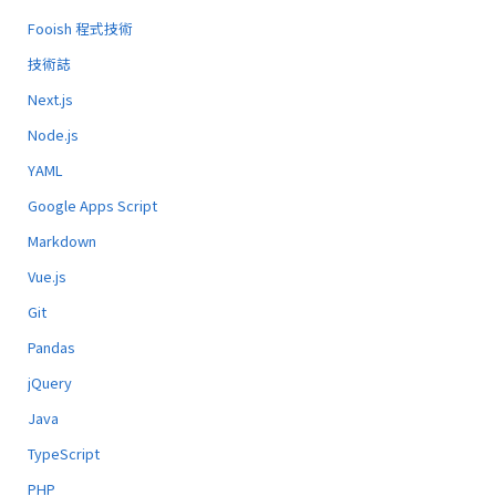
Fooish 程式技術
技術誌
Next.js
Node.js
YAML
Google Apps Script
Markdown
Vue.js
Git
Pandas
jQuery
Java
TypeScript
PHP