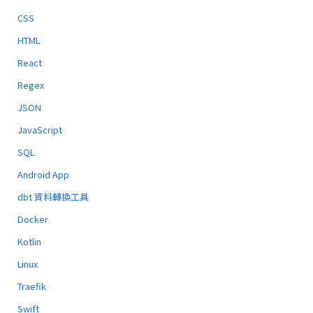
CSS
HTML
React
Regex
JSON
JavaScript
SQL
Android App
dbt 資料轉換工具
Docker
Kotlin
Linux
Traefik
Swift