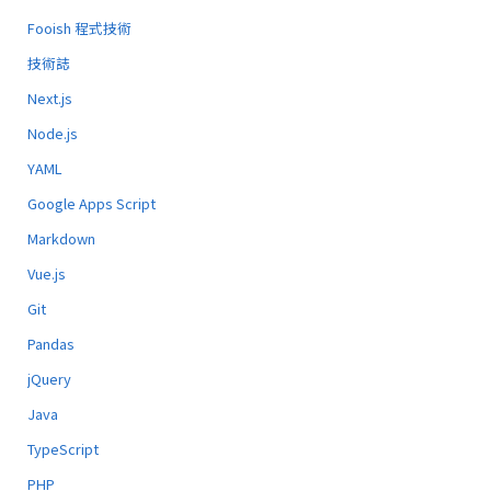
Fooish 程式技術
技術誌
Next.js
Node.js
YAML
Google Apps Script
Markdown
Vue.js
Git
Pandas
jQuery
Java
TypeScript
PHP