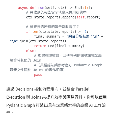
async
def
run
(
self, ctx
) -> End[
str
]:

# 將收到的報告安全地寫入共用狀態中
        ctx.state.reports.append(
self
.report)

# 檢查是否所有的報告都收齊了？
if
len
(ctx.state.reports) >= 
2
:

            final_summary = 
"綜合分析結果：\n"
 + 
"\n"
.join(ctx.state.reports)

return
 End(final_summary)

else
:

# 如果還沒收齊，回傳特殊的訊號讓框架繼
續等待其他的 Join
# (具體語法請參考官方 Pydantic Graph 
最新文件關於 Joins 的實作細節)
pass
透過 Decisions 控制流程走向，並結合 Parallel
Execution 與 Joins 來提升效率與匯整資料，你可以使用
Pydantic Graph 打造出具有企業級水準的高級 AI 工作流
程。