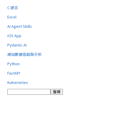
C 語言
Excel
AI Agent Skills
iOS App
Pydantic AI
網站數據追蹤與分析
Python
FastAPI
Kubernetes