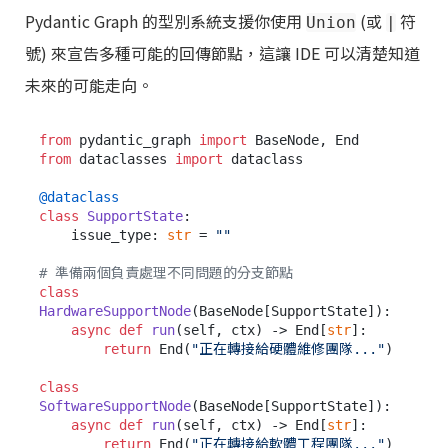
Pydantic Graph 的型別系統支援你使用
(或
符
Union
|
號) 來宣告多種可能的回傳節點，這讓 IDE 可以清楚知道
未來的可能走向。
from
 pydantic_graph 
import
from
 dataclasses 
import
 dataclass

@dataclass
class
SupportState
:

    issue_type: 
str
 = 
""
# 準備兩個負責處理不同問題的分支節點
class
HardwareSupportNode
(BaseNode[SupportState]):

async
def
run
(
self, ctx
) -> End[
str
]:

return
 End(
"正在轉接給硬體維修團隊..."
)

class
SoftwareSupportNode
(BaseNode[SupportState]):

async
def
run
(
self, ctx
) -> End[
str
]:

return
 End(
"正在轉接給軟體工程團隊..."
)
