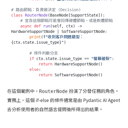
# 路由節點：負責做決定 (Decision)
class
RouterNode
(BaseNode[SupportState]):

# 宣告這個節點可能會回傳硬體節點，或是軟體節點
async
def
run
(
self, ctx
) -> 
HardwareSupportNode | SoftwareSupportNode:

print
(
f"收到客戶問題類型：
{ctx.state.issue_type}
"
)

# 條件判斷分支
if
 ctx.state.issue_type == 
"螢幕破裂"
:

return
 HardwareSupportNode()

else
:

return
在這個範例中，
扮演了分發任務的角色。
RouterNode
實務上，這個 if-else 的條件通常是由 Pydantic AI Agent
去分析使用者的自然語言提問後所得出的結果。