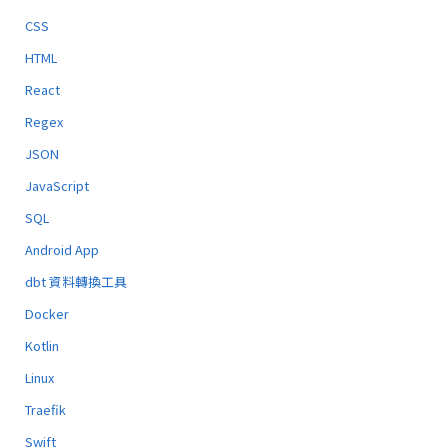
CSS
HTML
React
Regex
JSON
JavaScript
SQL
Android App
dbt 資料轉換工具
Docker
Kotlin
Linux
Traefik
Swift