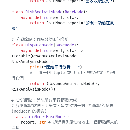
return
 JoinNode(report=
"營收表現良好"
)

class
RiskAnalysisNode
(
BaseNode
):

async
def
run
(
self, ctx
):

return
 JoinNode(report=
"發現一項潛在風
險"
)

# 分發節點：同時啟動兩個分析
class
DispatchNode
(
BaseNode
):

async
def
run
(
self, ctx
) -> 
Iterable[RevenueAnalysisNode | 
RiskAnalysisNode]:

print
(
"開始平行分析..."
)

# 回傳一個 tuple 或 list，框架就會平行執
行它們
return
 (RevenueAnalysisNode(), 
RiskAnalysisNode())

# 合併節點：等待所有平行節點完成
# 這個節點會被呼叫多次，每次收到一個平行節點的結果 
(Reducer 的概念)
class
JoinNode
(
BaseNode
):

    report: 
str
# 透過實例屬性接收上一個節點傳來的
資料