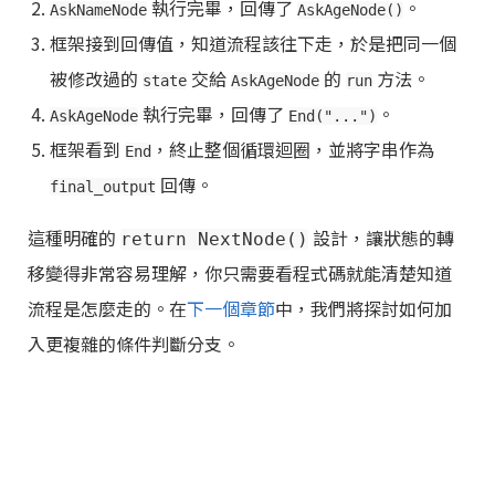
執行完畢，回傳了
。
AskNameNode
AskAgeNode()
框架接到回傳值，知道流程該往下走，於是把同一個
被修改過的
交給
的
方法。
state
AskAgeNode
run
執行完畢，回傳了
。
AskAgeNode
End("...")
框架看到
，終止整個循環迴圈，並將字串作為
End
回傳。
final_output
這種明確的
設計，讓狀態的轉
return NextNode()
移變得非常容易理解，你只需要看程式碼就能清楚知道
流程是怎麼走的。在
下一個章節
中，我們將探討如何加
入更複雜的條件判斷分支。