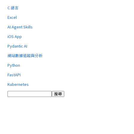
C 語言
Excel
AI Agent Skills
iOS App
Pydantic AI
網站數據追蹤與分析
Python
FastAPI
Kubernetes