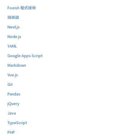
Fooish 程式技術
技術誌
Next.js
Node.js
YAML
Google Apps Script
Markdown
Vue.js
Git
Pandas
jQuery
Java
TypeScript
PHP