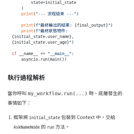
        state=initial_state

    )

print
(
"--- 流程結束 ---"
)

print
(
f"最終輸出的結果: 
{final_output}
"
)

print
(
f"最終狀態物件: 
{initial_state.user_name}
, 
{initial_state.user_age}
"
)

if
 __name__ == 
"__main__"
:

執行過程解析
當你呼叫
時，底層發生的
my_workflow.run(...)
事情如下：
框架將
包裝到 Context 中，交給
initial_state
的
方法。
AskNameNode
run