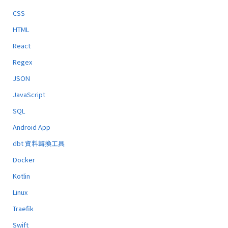
CSS
HTML
React
Regex
JSON
JavaScript
SQL
Android App
dbt 資料轉換工具
Docker
Kotlin
Linux
Traefik
Swift