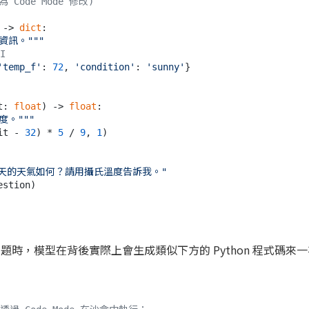
Code Mode 修改)
 -> 
dict
:

資訊。"""
I
'temp_f'
: 
72
, 
'condition'
: 
'sunny'
}

t: 
float
) -> 
float
:

度。"""
it - 
32
) * 
5
 / 
9
, 
1
)

天的天氣如何？請用攝氏溫度告訴我。"
stion)

到問題時，模型在背後實際上會生成類似下方的 Python 程式碼來