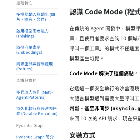
進階特性
認識 Code Mode (
多模態輸入與輸出 (圖
片、語音、文件)
在傳統的 Agent 開發中，模型呼
啟用模型思考能力
(Thinking)
具，且使用者要求查詢 10 個城市
取得向量表示
呼叫一個工具」的模式不僅速度極慢
(Embeddings)
模型產生幻覺。
請求重試與錯誤處理
(Retries)
Code Mode 解決了這個痛點。
架構與實務
它透過一個安全執行的沙盒環境 (
多代理人協作 (Multi-
Agent Patterns)
大語言模型遇到需要大量呼叫工
判斷、甚至非同步 (
持久化執行與長時間任
asyncio.
務 (Durable Execution)
來回 10 次的 API 請求，現在
Pydantic Graph
安裝方式
Pydantic Graph 簡介