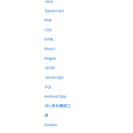
Java
TypeScript
PHP
CSS
HTML
React
Regex
JSON
JavaScript
SQL
Android App
dbt 資料轉換工
具
Docker