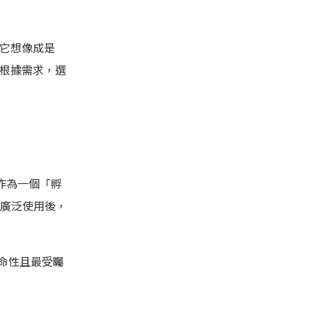
可以把它想像成是
者可以根據需求，選
s 作為一個「孵
且被廣泛使用後，
具革命性且最受矚