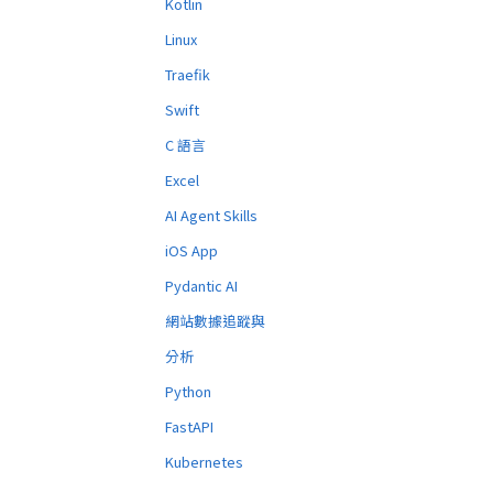
Kotlin
Linux
Traefik
Swift
C 語言
Excel
AI Agent Skills
iOS App
Pydantic AI
網站數據追蹤與
分析
Python
FastAPI
Kubernetes