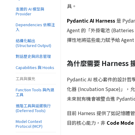
具。
支援的 AI 模型與
Provider
Pydantic AI Harness
是 Pyda
Dependencies 依賴注
Agent 的「外掛電池 (Batte
入
擇性地將這些能力賦予給 Age
結構化輸出
(Structured Output)
對話歷史與訊息管理
為什麼需要 Harness
Capabilities 與 Hooks
工具與擴充
Pydantic AI 核心套件的設
化器 (Incubation Sp
Function Tools 與內建
工具
未來就有機會被整合進 Pydanti
進階工具與延遲執行
(Deferred Tools)
目前 Harness 提供了如記憶
Model Context
目的核心能力，非
Code Mod
Protocol (MCP)