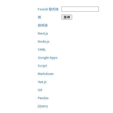
Fooish 程式技
術
技術誌
Next.js
Node.js
YAML
Google Apps
Script
Markdown
Vue.js
Git
Pandas
jQuery