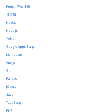
Fooish 程式技術
技術誌
Next.js
Node.js
YAML
Google Apps Script
Markdown
Vue.js
Git
Pandas
jQuery
Java
TypeScript
PHP