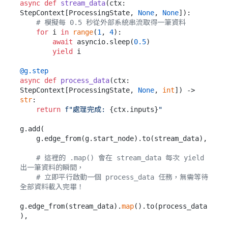
async
def
stream_data
(
ctx: 
StepContext[ProcessingState, 
None
, 
None
]
):

# 模擬每 0.5 秒從外部系統串流取得一筆資料
for
 i 
in
range
(
1
, 
4
):

await
 asyncio.sleep(
0.5
)

yield
 i

@g.step
async
def
process_data
(
ctx: 
StepContext[ProcessingState, 
None
, 
int
]
) -> 
str
:

return
f"處理完成: 
{ctx.inputs}
"
g.add(

    g.edge_from(g.start_node).to(stream_data),

# 這裡的 .map() 會在 stream_data 每次 yield 
出一筆資料的瞬間，
# 立即平行啟動一個 process_data 任務，無需等待
全部資料載入完畢！
g.edge_from(stream_data).
map
().to(process_data
),
