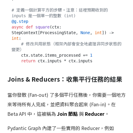
# 定義一個計算平方的步驟。注意：這裡預期收到的 
inputs 是一個單一的整數 (int)
@g.step
async
def
square
(
ctx: 
StepContext[ProcessingState, 
None
, 
int
]
) -> 
int
:

# 修改共用狀態（框架內部會安全地處理非同步狀態的
變更）
    ctx.state.items_processed += 
1
return
Joins & Reducers：收集平行任務的結果
當你發散 (Fan-out) 了多個平行任務後，你需要一個地方
來等待所有人完成，並把資料聚合起來 (Fan-in)。在
Beta API 中，這被稱為
Join 節點
與
Reducer
。
Pydantic Graph 內建了一些實用的 Reducer，例如