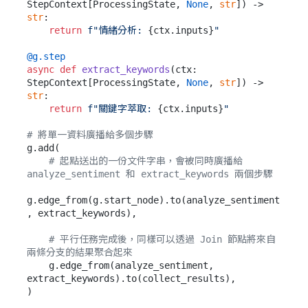
StepContext[ProcessingState, 
None
, 
str
]
) -> 
str
:

return
f"情緒分析: 
{ctx.inputs}
"
@g.step
async
def
extract_keywords
(
ctx: 
StepContext[ProcessingState, 
None
, 
str
]
) -> 
str
:

return
f"關鍵字萃取: 
{ctx.inputs}
"
# 將單一資料廣播給多個步驟
g.add(

# 起點送出的一份文件字串，會被同時廣播給 
analyze_sentiment 和 extract_keywords 兩個步驟
g.edge_from(g.start_node).to(analyze_sentiment
, extract_keywords),

# 平行任務完成後，同樣可以透過 Join 節點將來自
兩條分支的結果聚合起來
    g.edge_from(analyze_sentiment, 
extract_keywords).to(collect_results),
