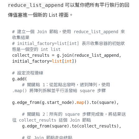
可以幫你把所有平行執行的回
reduce_list_append
傳值塞進一個新的 List 裡面。
# 建立一個 Join 節點，使用 reduce_list_append 來
收集結果
# initial_factory=list[int] 表示收集容器的初始狀
態是一個空的 int list
collect_results = g.join(reduce_list_append, 
initial_factory=
list
[
int
])

# 設定流程連線
g.add(

# 關鍵點 1：從起點出發時，遇到陣列，使用 
.map() 將陣列拆解並平行派發給 square 步驟
g.edge_from(g.start_node).
map
().to(square),

# 關鍵點 2：所有的 square 步驟完成後，將結果送
往 collect_results 這個 Join 節點
    g.edge_from(square).to(collect_results),

# 從 Join 節點走向終點