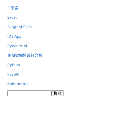
C 語言
Excel
AI Agent Skills
iOS App
Pydantic AI
網站數據追蹤與分析
Python
FastAPI
Kubernetes