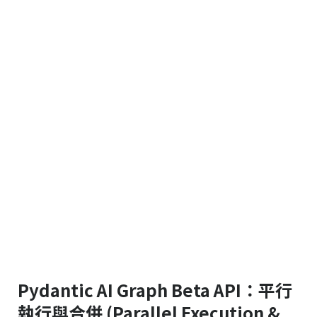
Pydantic AI Graph Beta API：平行
執行與合併 (Parallel Execution &