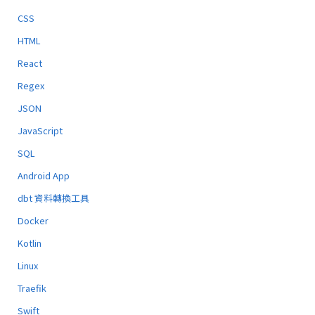
CSS
HTML
React
Regex
JSON
JavaScript
SQL
Android App
dbt 資料轉換工具
Docker
Kotlin
Linux
Traefik
Swift