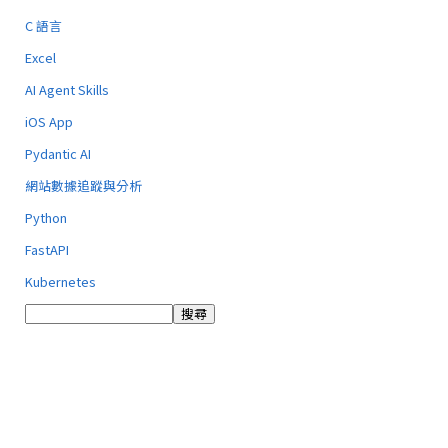
C 語言
Excel
AI Agent Skills
iOS App
Pydantic AI
網站數據追蹤與分析
Python
FastAPI
Kubernetes