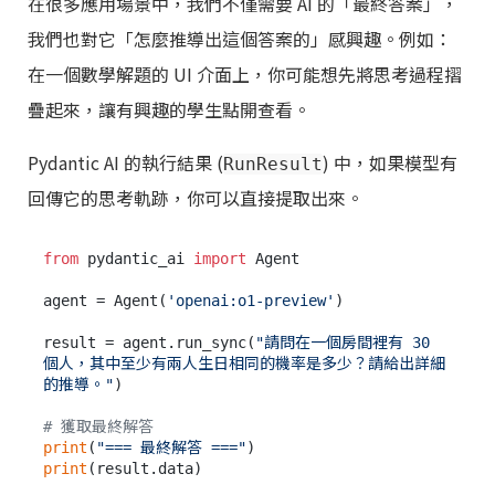
在很多應用場景中，我們不僅需要 AI 的「最終答案」，
我們也對它「怎麼推導出這個答案的」感興趣。例如：
在一個數學解題的 UI 介面上，你可能想先將思考過程摺
疊起來，讓有興趣的學生點開查看。
Pydantic AI 的執行結果 (
) 中，如果模型有
RunResult
回傳它的思考軌跡，你可以直接提取出來。
from
 pydantic_ai 
import
 Agent

agent = Agent(
'openai:o1-preview'
)

result = agent.run_sync(
"請問在一個房間裡有 30 
個人，其中至少有兩人生日相同的機率是多少？請給出詳細
的推導。"
)

# 獲取最終解答
print
(
"=== 最終解答 ==="
print
(result.data)
