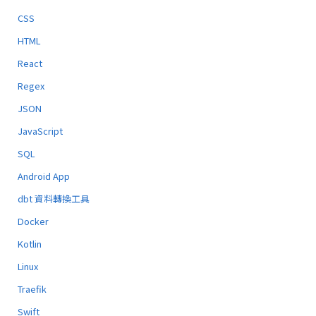
CSS
HTML
React
Regex
JSON
JavaScript
SQL
Android App
dbt 資料轉換工具
Docker
Kotlin
Linux
Traefik
Swift