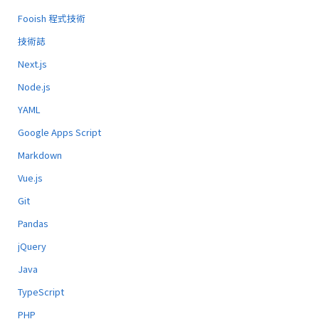
Fooish 程式技術
技術誌
Next.js
Node.js
YAML
Google Apps Script
Markdown
Vue.js
Git
Pandas
jQuery
Java
TypeScript
PHP