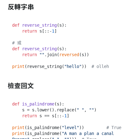
反轉字串
def
reverse_string
(
s
):

return
 s[::-
1
]

# 或
def
reverse_string
(
s
):

return
""
.join(
reversed
(s))

print
(reverse_string(
"hello"
))  
# olleh
檢查回文
def
is_palindrome
(
s
):

    s = s.lower().replace(
" "
, 
""
)

return
 s == s[::-
1
]

print
(is_palindrome(
"level"
))         
# True
print
(is_palindrome(
"A man a plan a canal 