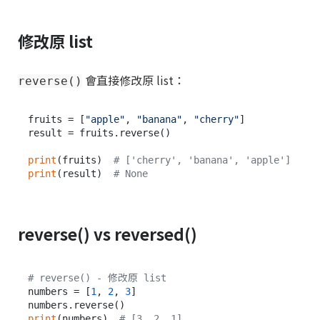
修改原 list
會直接修改原 list：
reverse()
fruits = [
"apple"
, 
"banana"
, 
"cherry"
]

result = fruits.reverse()

print
(fruits)  
# ['cherry', 'banana', 'apple']
print
(result)  
# None
reverse() vs reversed()
# reverse() - 修改原 list
numbers = [
1
, 
2
, 
3
]

print
(numbers)  
# [3, 2, 1]