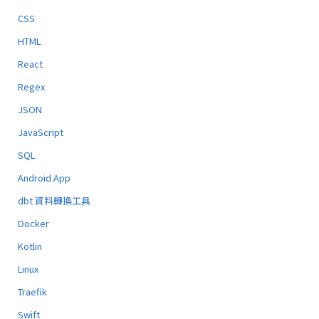
CSS
HTML
React
Regex
JSON
JavaScript
SQL
Android App
dbt 資料轉換工具
Docker
Kotlin
Linux
Traefik
Swift