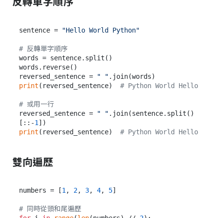
反轉單字順序
sentence = 
"Hello World Python"
# 反轉單字順序
words = sentence.split()

words.reverse()

reversed_sentence = 
" "
print
(reversed_sentence)  
# Python World Hello
# 或用一行
reversed_sentence = 
" "
.join(sentence.split()
[::-
1
print
(reversed_sentence)  
# Python World Hello
雙向遍歷
numbers = [
1
, 
2
, 
3
, 
4
, 
5
]

# 同時從頭和尾遍歷