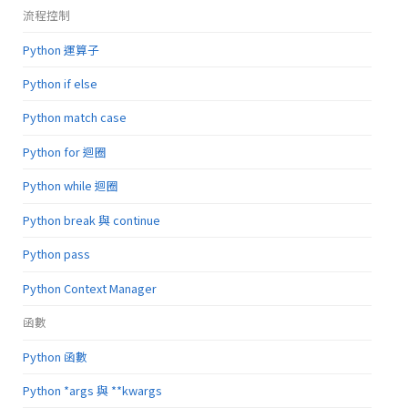
流程控制
Python 運算子
Python if else
Python match case
Python for 迴圈
Python while 迴圈
Python break 與 continue
Python pass
Python Context Manager
函數
Python 函數
Python *args 與 **kwargs