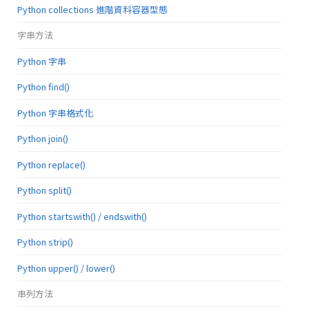
Python collections 進階資料容器型態
字串方法
Python 字串
Python find()
Python 字串格式化
Python join()
Python replace()
Python split()
Python startswith() / endswith()
Python strip()
Python upper() / lower()
串列方法