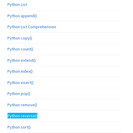
Python List
Python append()
Python List Comprehension
Python copy()
Python count()
Python extend()
Python index()
Python insert()
Python pop()
Python remove()
Python reverse()
Python sort()