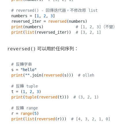
# reversed() - 回傳迭代器，不修改原 list
numbers = [
1
, 
2
, 
3
]

reversed_iter = 
reversed
print
(numbers)              
# [1, 2, 3]（不變）
print
(
list
(reversed_iter))  
# [3, 2, 1]
可以用於任何序列：
reversed()
# 反轉字串
s = 
"hello"
print
(
""
.join(
reversed
(s)))  
# olleh
# 反轉 tuple
t = (
1
, 
2
, 
3
print
(
tuple
(
reversed
(t)))  
# (3, 2, 1)
# 反轉 range
r = 
range
(
5
print
(
list
(
reversed
(r)))  
# [4, 3, 2, 1, 0]