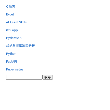
C 語言
Excel
AI Agent Skills
iOS App
Pydantic AI
網站數據追蹤與分析
Python
FastAPI
Kubernetes