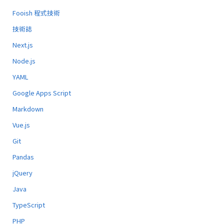
Fooish 程式技術
技術誌
Next.js
Node.js
YAML
Google Apps Script
Markdown
Vue.js
Git
Pandas
jQuery
Java
TypeScript
PHP