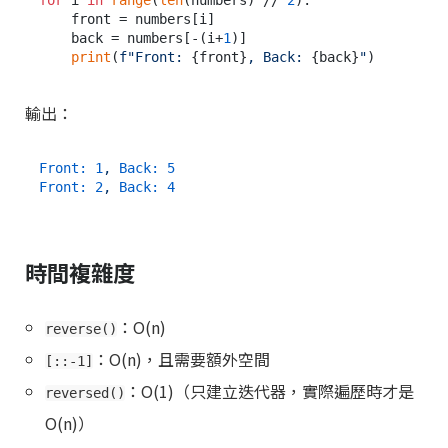
for
 i 
in
range
(
len
(numbers) // 
2
):

    front = numbers[i]

    back = numbers[-(i+
1
)]

print
(
f"Front: 
{front}
, Back: 
{back}
"
輸出：
Front:
1
,
Back:
5
Front:
2
,
Back:
4
時間複雜度
：O(n)
reverse()
：O(n)，且需要額外空間
[::-1]
：O(1)（只建立迭代器，實際遍歷時才是
reversed()
O(n)）