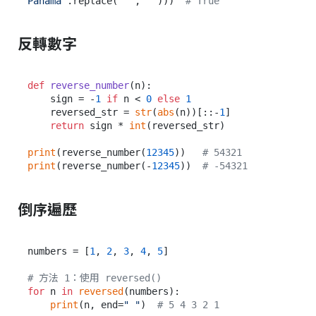
Panama"
.replace(
" "
, 
""
)))  
# True
反轉數字
def
reverse_number
(
n
):

    sign = -
1
if
 n < 
0
else
1
    reversed_str = 
str
(
abs
(n))[::-
1
]

return
 sign * 
int
(reversed_str)

print
(reverse_number(
12345
))   
# 54321
print
(reverse_number(-
12345
))  
# -54321
倒序遍歷
numbers = [
1
, 
2
, 
3
, 
4
, 
5
]

# 方法 1：使用 reversed()
for
 n 
in
reversed
(numbers):

print
(n, end=
" "
)  
# 5 4 3 2 1