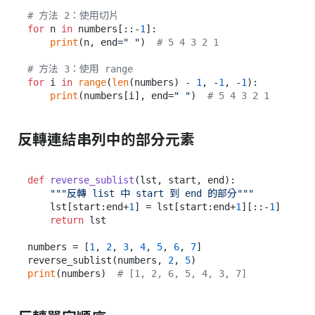
# 方法 2：使用切片
for
 n 
in
 numbers[::-
1
]:

print
(n, end=
" "
)  
# 5 4 3 2 1
# 方法 3：使用 range
for
 i 
in
range
(
len
(numbers) - 
1
, -
1
, -
1
):

print
(numbers[i], end=
" "
)  
# 5 4 3 2 1
反轉連結串列中的部分元素
def
reverse_sublist
(
lst, start, end
):

"""反轉 list 中 start 到 end 的部分"""
    lst[start:end+
1
] = lst[start:end+
1
][::-
1
]

return
 lst

numbers = [
1
, 
2
, 
3
, 
4
, 
5
, 
6
, 
7
]

reverse_sublist(numbers, 
2
, 
5
print
(numbers)  
# [1, 2, 6, 5, 4, 3, 7]