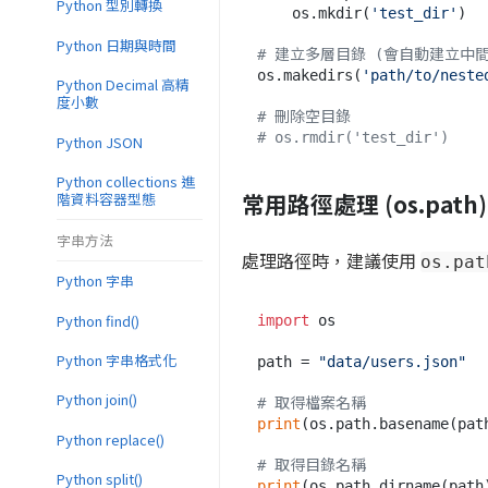
Python 型別轉換
    os.mkdir(
'test_dir'
)

Python 日期與時間
# 建立多層目錄 (會自動建立中
os.makedirs(
'path/to/neste
Python Decimal 高精
度小數
# 刪除空目錄
# os.rmdir('test_dir')
Python JSON
Python collections 進
常用路徑處理 (os.path)
階資料容器型態
字串方法
處理路徑時，建議使用
os.pat
Python 字串
Python find()
import
 os

Python 字串格式化
path = 
"data/users.json"
Python join()
# 取得檔案名稱
print
(os.path.basename(pat
Python replace()
# 取得目錄名稱
Python split()
print
(os.path.dirname(path