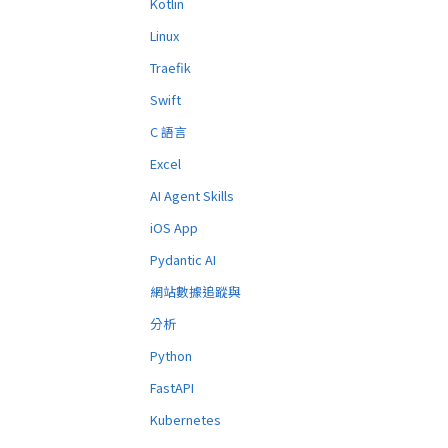
Kotlin
Linux
Traefik
Swift
C 語言
Excel
AI Agent Skills
iOS App
Pydantic AI
網站數據追蹤與
分析
Python
FastAPI
Kubernetes