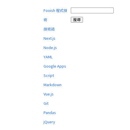
Fooish 程式技
術
技術誌
Next.js
Node.js
YAML
Google Apps
Script
Markdown
Vue.js
Git
Pandas
jQuery