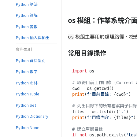
Python 語法
Python 註解
os 模組：作業系統介
Python 變數
模組主要用於處理路徑、檢
os
Python 輸入與輸出
資料型別
常用目錄操作
Python 資料型別
import
 os

Python 數字
Python 布林
# 取得目前工作目錄 (Current Wo
Python Tuple
print
(
f"目前目錄: 
{cwd}
"
)

Python Set
# 列出目錄下的所有檔案與子目錄
files = os.listdir(
'.'
Python Dictionary
print
(
f"目錄內容: 
{files}
"
)

Python None
# 建立單層目錄
if
not
 os.path.exists(
'tes