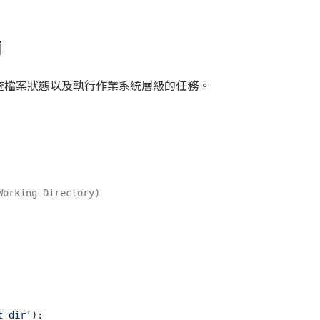
面
查檔案狀態以及執行作業系統層級的任務。
rking Directory)
t_dir'
):
