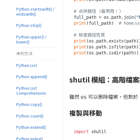
Python startswith() /
# 合併路徑 (最常用！)
endswith()
full_path = os.path.join(
"
print
(full_path)  
# home/u
Python strip()
# 檢查路徑性質
Python upper() /
print
(os.path.exists(path)
lower()
print
(os.path.isfile(path)
串列方法
print
(os.path.isdir(path))
Python List
Python append()
shutil 模組：高階檔
Python List
Comprehension
雖然
可以刪除檔案，但對於
os
Python copy()
複製與移動
Python count()
Python extend()
import
 shutil

Python index()