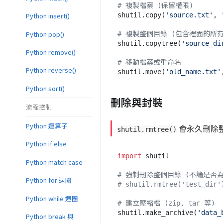
# 複製檔案 (保留權限)
Python insert()
shutil.copy(
'source.txt'
, 
Python pop()
# 複製整個目錄 (包含裡面的所
shutil.copytree(
'source_di
Python remove()
# 移動檔案或重命名
Python reverse()
shutil.move(
'old_name.txt'
Python sort()
刪除與封裝
流程控制
Python 運算子
會永久刪除
shutil.rmtree()
Python if else
import
 shutil

Python match case
# 強制刪除整個目錄 (不論是否為
Python for 迴圈
# shutil.rmtree('test_dir'
Python while 迴圈
# 建立壓縮檔 (zip, tar 等)
shutil.make_archive(
'data_
Python break 與