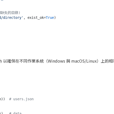
間缺失的目錄)
d/directory'
, exist_ok=
True
)

以確保在不同作業系統（Windows 與 macOS/Linux）上的
h
h))  
# users.json
))   
# data