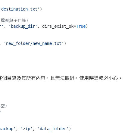
'destination.txt'
)

有檔案與子目錄)
r'
, 
'backup_dir'
, dirs_exist_ok=
True
)

, 
'new_folder/new_name.txt'
整個目錄及其所有內容，且無法撤銷，使用時請務必小心。
空)
)
backup'
, 
'zip'
, 
'data_folder'