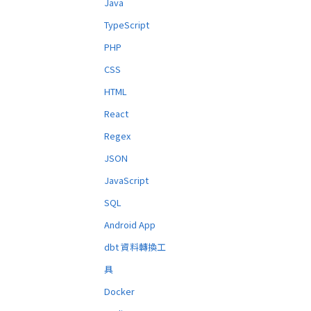
Java
TypeScript
PHP
CSS
HTML
React
Regex
JSON
JavaScript
SQL
Android App
dbt 資料轉換工
具
Docker