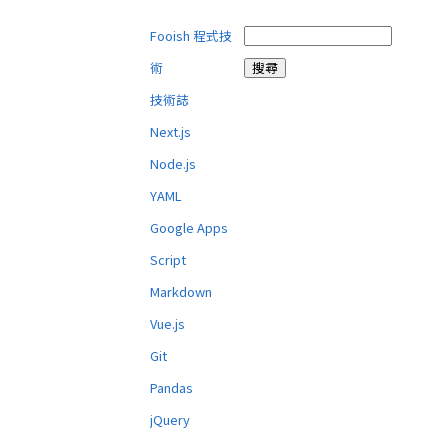
Fooish 程式技
術
技術誌
Next.js
Node.js
YAML
Google Apps
Script
Markdown
Vue.js
Git
Pandas
jQuery