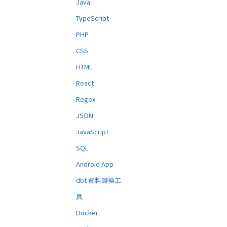
Java
TypeScript
PHP
CSS
HTML
React
Regex
JSON
JavaScript
SQL
Android App
dbt 資料轉換工
具
Docker