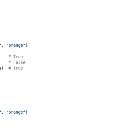
"
, 
"orange"
}

    
# True
    
# False
s)  
# True
"
, 
"orange"