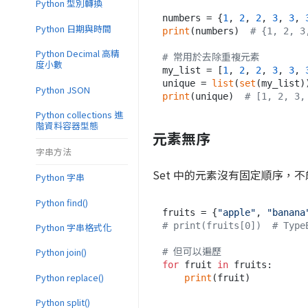
Python 型別轉換
numbers = {
1
, 
2
, 
2
, 
3
, 
3
, 
Python 日期與時間
print
(numbers)  
# {1, 2, 3
Python Decimal 高精
# 常用於去除重複元素
度小數
my_list = [
1
, 
2
, 
2
, 
3
, 
3
, 
unique = 
list
(
set
Python JSON
print
(unique)  
# [1, 2, 3,
Python collections 進
階資料容器型態
元素無序
字串方法
Set 中的元素沒有固定順序，
Python 字串
Python find()
fruits = {
"apple"
, 
"banana
# print(fruits[0])  # Type
Python 字串格式化
Python join()
# 但可以遍歷
for
 fruit 
in
 fruits:

Python replace()
print
Python split()