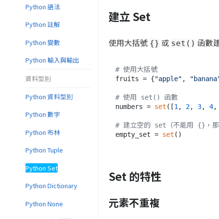
Python 語法
建立 Set
Python 註解
使用大括號
或
函數建
Python 變數
{}
set()
Python 輸入與輸出
# 使用大括號
資料型別
fruits = {
"apple"
, 
"banana
Python 資料型別
# 使用 set() 函數
numbers = 
set
([
1
, 
2
, 
3
, 
4
,
Python 數字
# 建立空的 set（不能用 {}，
Python 布林
empty_set = 
set
Python Tuple
Python Set
Set 的特性
Python Dictionary
元素不重複
Python None