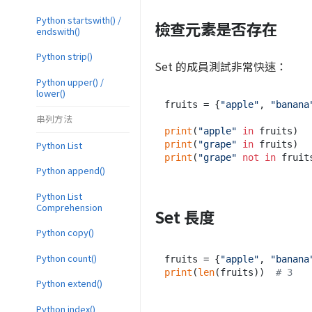
Python startswith() /
檢查元素是否存在
endswith()
Python strip()
Set 的成員測試非常快速：
Python upper() /
lower()
fruits = {
"apple"
, 
"banana
串列方法
print
(
"apple"
in
 fruits)  
Python List
print
(
"grape"
in
 fruits)  
print
(
"grape"
not
in
 fruit
Python append()
Python List
Comprehension
Set 長度
Python copy()
Python count()
fruits = {
"apple"
, 
"banana
print
(
len
(fruits))  
# 3
Python extend()
Python index()