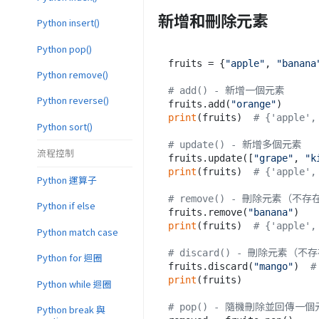
新增和刪除元素
Python insert()
Python pop()
fruits = {
"apple"
, 
"banana
Python remove()
# add() - 新增一個元素
Python reverse()
fruits.add(
"orange"
print
(fruits)  
# {'apple',
Python sort()
# update() - 新增多個元素
流程控制
fruits.update([
"grape"
, 
"k
print
(fruits)  
# {'apple',
Python 運算子
# remove() - 刪除元素（不
Python if else
fruits.remove(
"banana"
print
(fruits)  
# {'apple',
Python match case
# discard() - 刪除元素（
Python for 迴圈
fruits.discard(
"mango"
)  
#
print
(fruits)

Python while 迴圈
# pop() - 隨機刪除並回傳一個
Python break 與