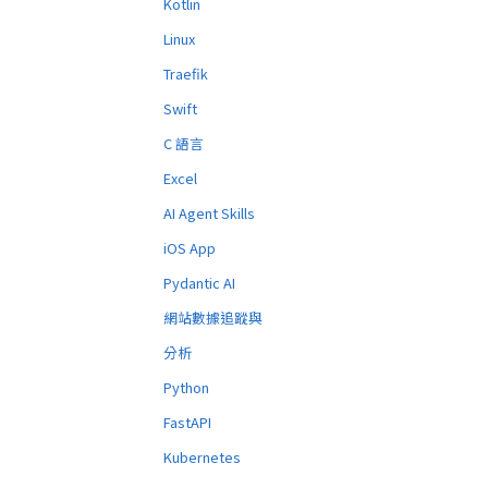
Kotlin
Linux
Traefik
Swift
C 語言
Excel
AI Agent Skills
iOS App
Pydantic AI
網站數據追蹤與
分析
Python
FastAPI
Kubernetes