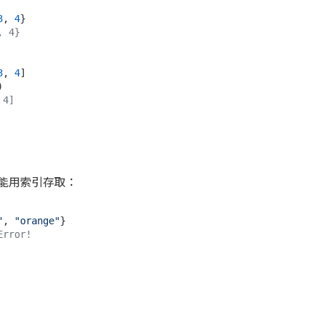
3
, 
4
, 4}
3
, 
4
]

 4]
不能用索引存取：
"
, 
"orange"
Error!