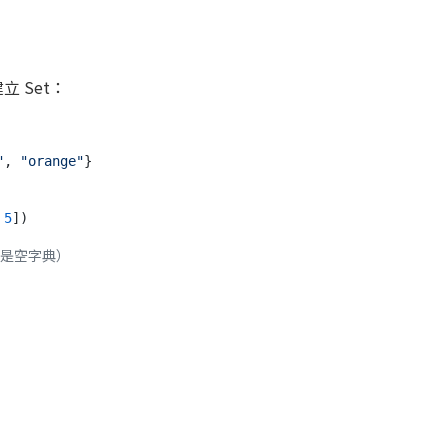
立 Set：
"
, 
"orange"
}

 
5
])

那是空字典）