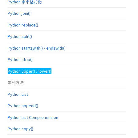
Python 字串格式化
Python join()
Python replace()
Python split()
Python startswith() / endswith()
Python strip()
Python upper() / lower()
串列方法
Python List
Python append()
Python List Comprehension
Python copy()