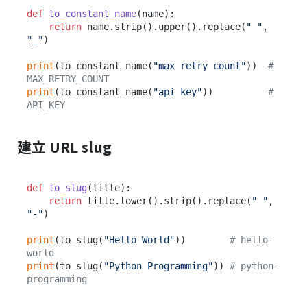
def
to_constant_name
(
name
):

return
 name.strip().upper().replace(
" "
, 
"_"
)

print
(to_constant_name(
"max retry count"
))  
# 
MAX_RETRY_COUNT
print
(to_constant_name(
"api key"
))          
# 
API_KEY
建立 URL slug
def
to_slug
(
title
):

return
 title.lower().strip().replace(
" "
, 
"-"
)

print
(to_slug(
"Hello World"
))        
# hello-
world
print
(to_slug(
"Python Programming"
)) 
# python-
programming