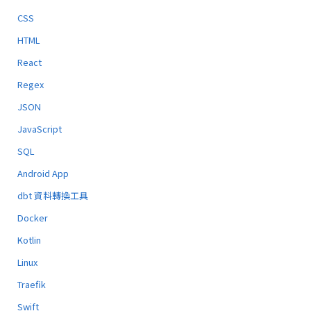
CSS
HTML
React
Regex
JSON
JavaScript
SQL
Android App
dbt 資料轉換工具
Docker
Kotlin
Linux
Traefik
Swift