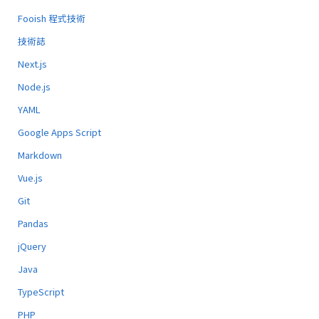
Fooish 程式技術
技術誌
Next.js
Node.js
YAML
Google Apps Script
Markdown
Vue.js
Git
Pandas
jQuery
Java
TypeScript
PHP