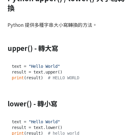
換
Python 提供多種字串大小寫轉換的方法。
upper() - 轉大寫
text = 
"Hello World"
print
(result)  
# HELLO WORLD
lower() - 轉小寫
text = 
"Hello World"
print
(result)  
# hello world