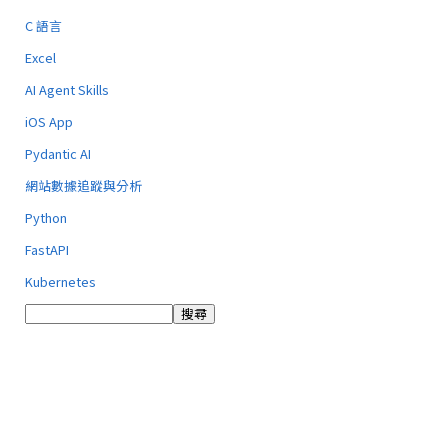
C 語言
Excel
AI Agent Skills
iOS App
Pydantic AI
網站數據追蹤與分析
Python
FastAPI
Kubernetes