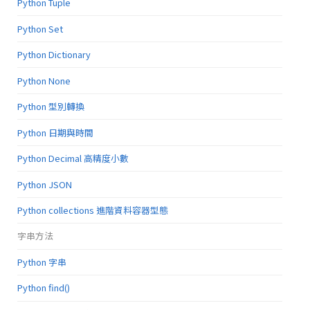
Python Tuple
Python Set
Python Dictionary
Python None
Python 型別轉換
Python 日期與時間
Python Decimal 高精度小數
Python JSON
Python collections 進階資料容器型態
字串方法
Python 字串
Python find()