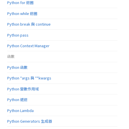
Python for 迴圈
Python while 迴圈
Python break 與 continue
Python pass
Python Context Manager
函數
Python 函數
Python *args 與 **kwargs
Python 變數作用域
Python 遞迴
Python Lambda
Python Generators 生成器