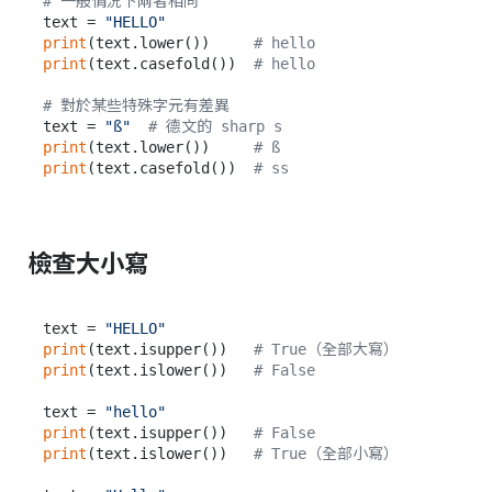
# 一般情況下兩者相同
text = 
"HELLO"
print
(text.lower())     
# hello
print
(text.casefold())  
# hello
# 對於某些特殊字元有差異
text = 
"ß"
# 德文的 sharp s
print
(text.lower())     
# ß
print
(text.casefold())  
# ss
檢查大小寫
text = 
"HELLO"
print
(text.isupper())   
# True（全部大寫）
print
(text.islower())   
# False
text = 
"hello"
print
(text.isupper())   
# False
print
(text.islower())   
# True（全部小寫）