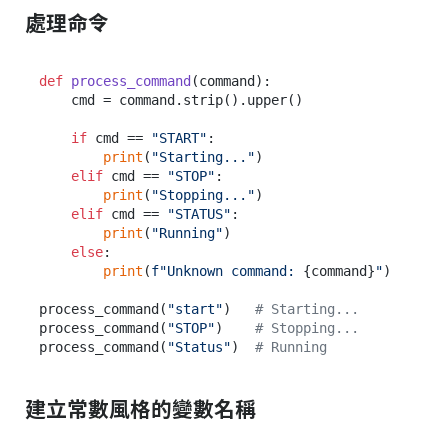
處理命令
def
process_command
(
command
):

    cmd = command.strip().upper()

if
 cmd == 
"START"
:

print
(
"Starting..."
)

elif
 cmd == 
"STOP"
:

print
(
"Stopping..."
)

elif
 cmd == 
"STATUS"
:

print
(
"Running"
)

else
:

print
(
f"Unknown command: 
{command}
"
)

process_command(
"start"
)   
# Starting...
process_command(
"STOP"
)    
# Stopping...
process_command(
"Status"
)  
# Running
建立常數風格的變數名稱