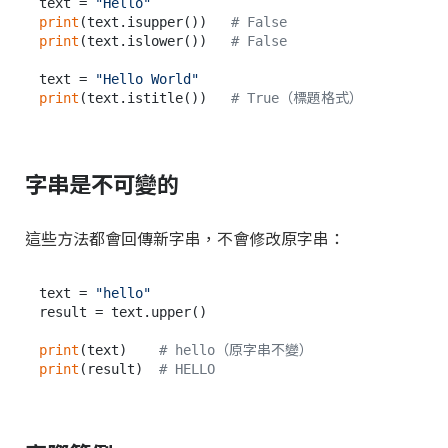
text = 
"Hello"
print
(text.isupper())   
# False
print
(text.islower())   
# False
text = 
"Hello World"
print
(text.istitle())   
# True（標題格式）
字串是不可變的
這些方法都會回傳新字串，不會修改原字串：
text = 
"hello"
result = text.upper()

print
(text)    
# hello（原字串不變）
print
(result)  
# HELLO