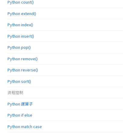
Python count()
Python extend()
Python index()
Python insert()
Python pop()
Python remove()
Python reverse()
Python sort()
流程控制
Python 運算子
Python if else
Python match case