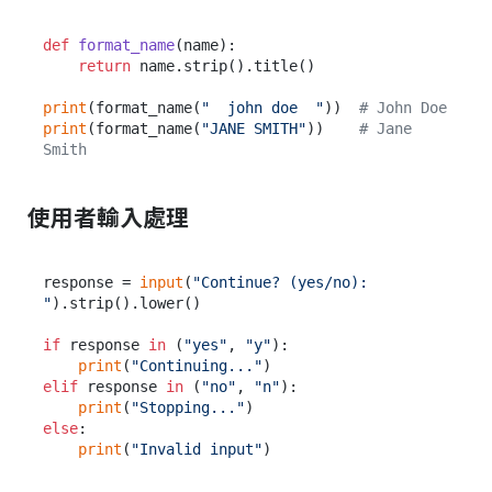
def
format_name
(
name
):

return
 name.strip().title()

print
(format_name(
"  john doe  "
))  
# John Doe
print
(format_name(
"JANE SMITH"
))    
# Jane 
Smith
使用者輸入處理
response = 
input
(
"Continue? (yes/no): 
"
).strip().lower()

if
 response 
in
 (
"yes"
, 
"y"
):

print
(
"Continuing..."
elif
 response 
in
 (
"no"
, 
"n"
):

print
(
"Stopping..."
else
:

print
(
"Invalid input"