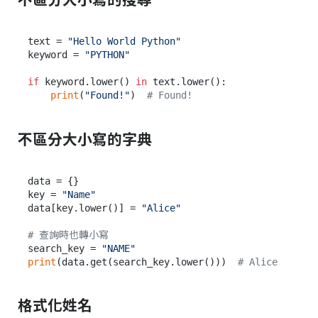
text = 
"Hello World Python"
keyword = 
"PYTHON"
if
 keyword.lower() 
in
 text.lower():

print
(
"Found!"
)  
# Found!
不區分大小寫的字典
data = {}

key = 
"Name"
data[key.lower()] = 
"Alice"
# 查詢時也轉小寫
search_key = 
"NAME"
print
(data.get(search_key.lower()))  
# Alice
格式化姓名