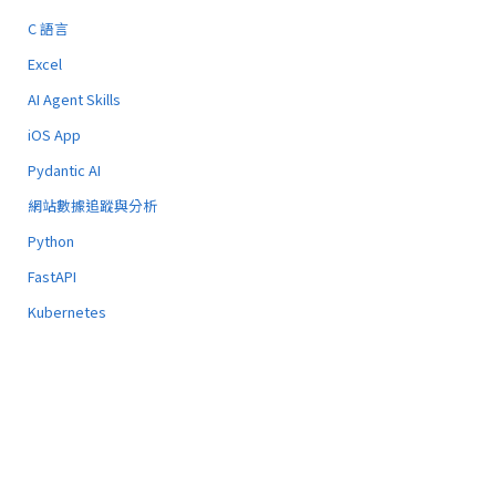
C 語言
Excel
AI Agent Skills
iOS App
Pydantic AI
網站數據追蹤與分析
Python
FastAPI
Kubernetes