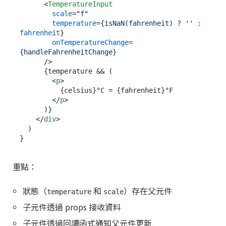
<
TemperatureInput
scale
=
"f"
temperature
=
{isNaN(fahrenheit)
 ? '' 
:
fahrenheit
}

onTemperatureChange
=
{handleFahrenheitChange}
      />
      {temperature && (

<
p
>
          {celsius}°C = {fahrenheit}°F

</
p
>
      )}

</
div
>
  )

重點：
狀態（
和
）存在父元件
temperature
scale
子元件透過 props 接收資料
子元件透過回調函式通知父元件更新