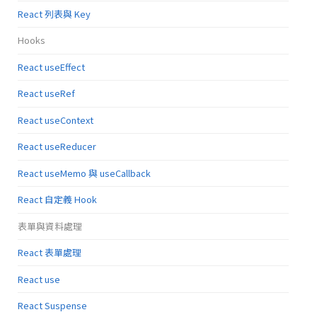
React 列表與 Key
Hooks
React useEffect
React useRef
React useContext
React useReducer
React useMemo 與 useCallback
React 自定義 Hook
表單與資料處理
React 表單處理
React use
React Suspense