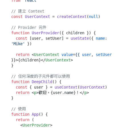
from
'react'
// 建立 Context
const
UserContext
 = 
createContext
(
null
)

// Provider 元件
function
UserProvider
(
{ children }
) {

const
 [user, setUser] = 
useState
({ 
name
: 
'Mike'
 })

return
<
UserContext
value
=
{{
user
, 
setUser
}}>
{children}
</
UserContext
>
}

// 任何深度的子元件都可以使用
function
DeepChild
(
) {

const
 { user } = 
useContext
(
UserContext
)

return
<
p
>
歡迎，{user.name}！
</
p
>
}

// 使用
function
App
(
) {

return
 (

<
UserProvider
>