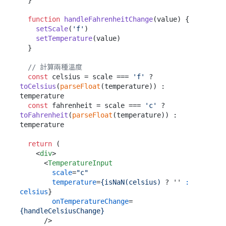
  }

function
handleFahrenheitChange
(
value
) {

setScale
(
'f'
)

setTemperature
(value)

  }

// 計算兩種溫度
const
 celsius = scale === 
'f'
 ? 
toCelsius
(
parseFloat
(temperature)) : 
temperature

const
 fahrenheit = scale === 
'c'
 ? 
toFahrenheit
(
parseFloat
(temperature)) : 
temperature

return
 (

<
div
>
<
TemperatureInput
scale
=
"c"
temperature
=
{isNaN(celsius)
 ? '' 
:
celsius
}

onTemperatureChange
=
{handleCelsiusChange}
      />