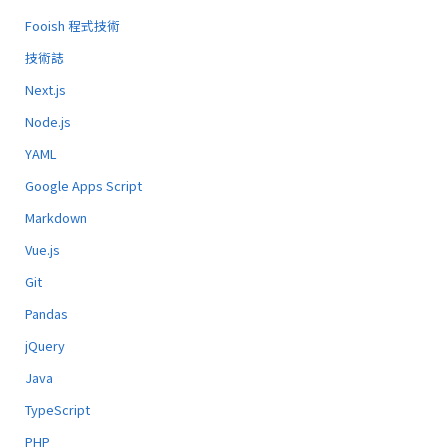
Fooish 程式技術
技術誌
Next.js
Node.js
YAML
Google Apps Script
Markdown
Vue.js
Git
Pandas
jQuery
Java
TypeScript
PHP