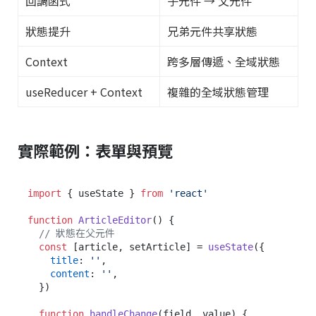
回調函式
子元件 → 父元件
狀態提升
兄弟元件共享狀態
Context
跨多層傳遞、全域狀態
useReducer + Context
複雜的全域狀態管理
實際範例：表單與預覽
import
 { useState } 
from
'react'
function
ArticleEditor
(
) {

// 狀態在父元件
const
 [article, setArticle] = 
useState
({

title
: 
''
,

content
: 
''
,

  })

function
handleChange
(
field, value
) {
