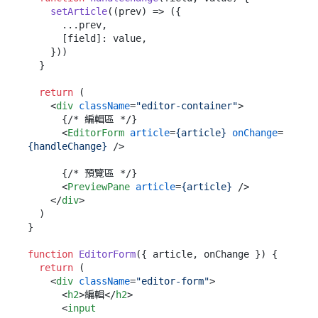
setArticle
(
(
prev
) =>
 ({

      ...prev,

      [field]: value,

    }))

  }

return
 (

<
div
className
=
"editor-container"
>
      {/* 編輯區 */}

<
EditorForm
article
=
{article}
onChange
=
{handleChange}
 />
      {/* 預覽區 */}

<
PreviewPane
article
=
{article}
 />
</
div
>
  )

}

function
EditorForm
(
{ article, onChange }
) {

return
 (

<
div
className
=
"editor-form"
>
<
h2
>
編輯
</
h2
>
<
input