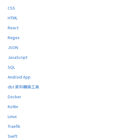
CSS
HTML
React
Regex
JSON
JavaScript
SQL
Android App
dbt 資料轉換工具
Docker
Kotlin
Linux
Traefik
Swift