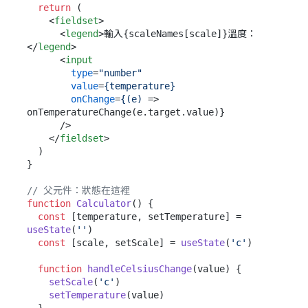
return
 (

<
fieldset
>
<
legend
>
輸入{scaleNames[scale]}溫度：
</
legend
>
<
input
type
=
"number"
value
=
{temperature}
onChange
=
{(e)
 =>
onTemperatureChange(e.target.value)}

      />

</
fieldset
>
  )

}

// 父元件：狀態在這裡
function
Calculator
(
) {

const
 [temperature, setTemperature] = 
useState
(
''
)

const
 [scale, setScale] = 
useState
(
'c'
)

function
handleCelsiusChange
(
value
) {

setScale
(
'c'
)

setTemperature
(value)
