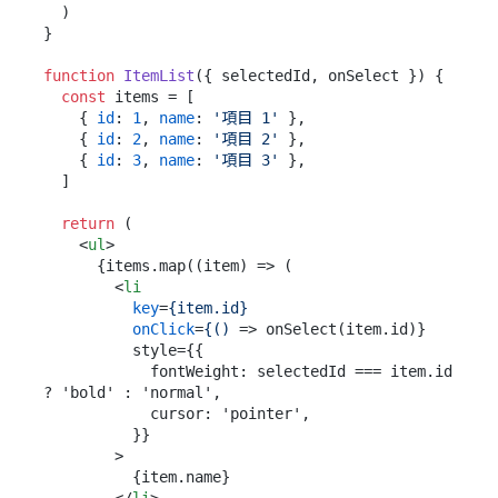
  )

}

function
ItemList
(
{ selectedId, onSelect }
) {

const
 items = [

    { 
id
: 
1
, 
name
: 
'項目 1'
 },

    { 
id
: 
2
, 
name
: 
'項目 2'
 },

    { 
id
: 
3
, 
name
: 
'項目 3'
 },

  ]

return
 (

<
ul
>
      {items.map((item) => (

<
li
key
=
{item.id}
onClick
=
{()
 =>
 onSelect(item.id)}

          style={{

            fontWeight: selectedId === item.id 
? 'bold' : 'normal',

            cursor: 'pointer',

          }}

        >

          {item.name}
