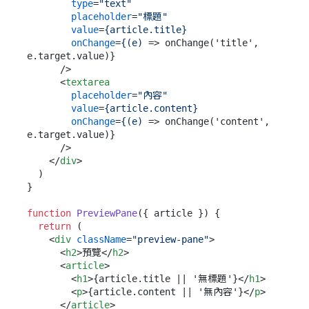
type
=
"text"
placeholder
=
"標題"
value
=
{article.title}
onChange
=
{(e)
 =>
 onChange('title', 
e.target.value)}

      />

<
textarea
placeholder
=
"內容"
value
=
{article.content}
onChange
=
{(e)
 =>
 onChange('content', 
e.target.value)}

      />

</
div
>
  )

}

function
PreviewPane
(
{ article }
) {

return
 (

<
div
className
=
"preview-pane"
>
<
h2
>
預覽
</
h2
>
<
article
>
<
h1
>
{article.title || '無標題'}
</
h1
>
<
p
>
{article.content || '無內容'}
</
p
>
</
article
>