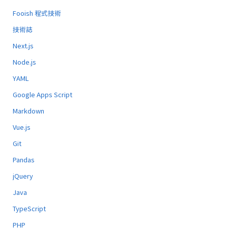
Fooish 程式技術
技術誌
Next.js
Node.js
YAML
Google Apps Script
Markdown
Vue.js
Git
Pandas
jQuery
Java
TypeScript
PHP