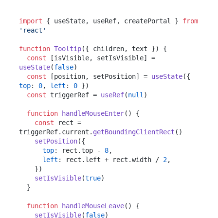
import
 { useState, useRef, createPortal } 
from
'react'
function
Tooltip
(
{ children, text }
) {

const
 [isVisible, setIsVisible] = 
useState
(
false
)

const
 [position, setPosition] = 
useState
({ 
top
: 
0
, 
left
: 
0
 })

const
 triggerRef = 
useRef
(
null
)

function
handleMouseEnter
(
) {

const
 rect = 
triggerRef.
current
.
getBoundingClientRect
()

setPosition
({

top
: rect.
top
 - 
8
,

left
: rect.
left
 + rect.
width
 / 
2
,

    })

setIsVisible
(
true
)

  }

function
handleMouseLeave
(
) {

setIsVisible
(
false
)
