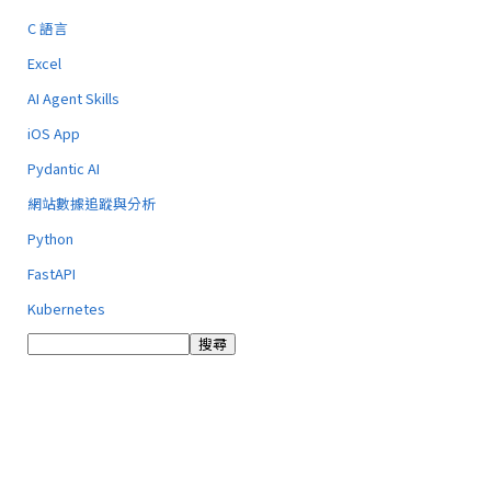
C 語言
Excel
AI Agent Skills
iOS App
Pydantic AI
網站數據追蹤與分析
Python
FastAPI
Kubernetes