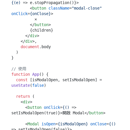
{(e)
 =>
 e.stopPropagation()}>

<
button
className
=
"modal-close"
onClick
=
{onClose}
>
          ✕

</
button
>
        {children}

</
div
>
</
div
>
,

document
.
body
  )

}

// 使用
function
App
(
) {

const
 [isModalOpen, setIsModalOpen] = 
useState
(
false
)

return
 (

<
div
>
<
button
onClick
=
{()
 =>
setIsModalOpen(true)}>開啟 Modal
</
button
>
<
Modal
isOpen
=
{isModalOpen}
onClose
=
{()
=>
 setIsModalOpen(false)}>
