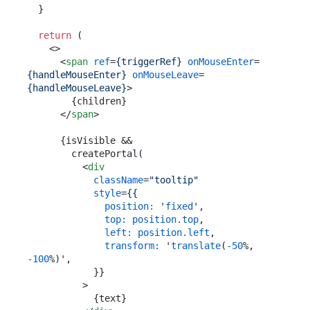
  }

return
 (

<>
<
span
ref
=
{triggerRef}
onMouseEnter
=
{handleMouseEnter}
onMouseLeave
=
{handleMouseLeave}
>
        {children}

</
span
>
      {isVisible &&

        createPortal(

<
div
className
=
"tooltip"
style
=
{{
position:
 '
fixed
',

top:
position.top
,

left:
position.left
,

transform:
 '
translate
(
-50
%, 
-100
%)',

            }}

          >
            {text}
