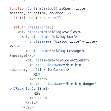
function
ConfirmDialog
(
{ isOpen, title, 
message, onConfirm, onCancel }
) {

if
 (!isOpen) 
return
null
return
createPortal
(

<
div
className
=
"dialog-overlay"
>
<
div
className
=
"dialog-box"
>
<
h3
className
=
"dialog-title"
>
{title}
</
h3
>
<
p
className
=
"dialog-message"
>
{message}
</
p
>
<
div
className
=
"dialog-actions"
>
<
button
className
=
"btn btn-
secondary"
onClick
=
{onCancel}
>
            取消

</
button
>
<
button
className
=
"btn btn-danger"
onClick
=
{onConfirm}
>
            確認

</
button
>
</
div
>
</
div
>