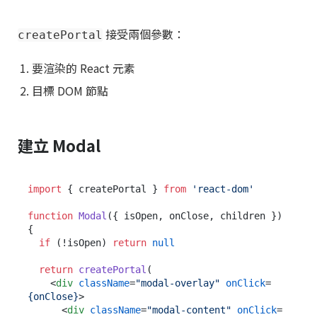
接受兩個參數：
createPortal
要渲染的 React 元素
目標 DOM 節點
建立 Modal
import
 { createPortal } 
from
'react-dom'
function
Modal
(
{ isOpen, onClose, children }
) 
{

if
 (!isOpen) 
return
null
return
createPortal
(

<
div
className
=
"modal-overlay"
onClick
=
{onClose}
>
<
div
className
=
"modal-content"
onClick
=