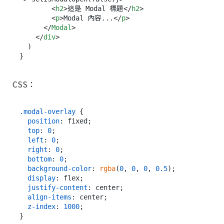
<
h2
>
這是 Modal 標題
</
h2
>
<
p
>
Modal 內容...
</
p
>
</
Modal
>
</
div
>
  )

CSS：
.modal-overlay
 {

position
: fixed;

top
: 
0
;

left
: 
0
;

right
: 
0
;

bottom
: 
0
;

background-color
: 
rgba
(
0
, 
0
, 
0
, 
0.5
);

display
: flex;

justify-content
: center;

align-items
: center;

z-index
: 
1000
;

}
