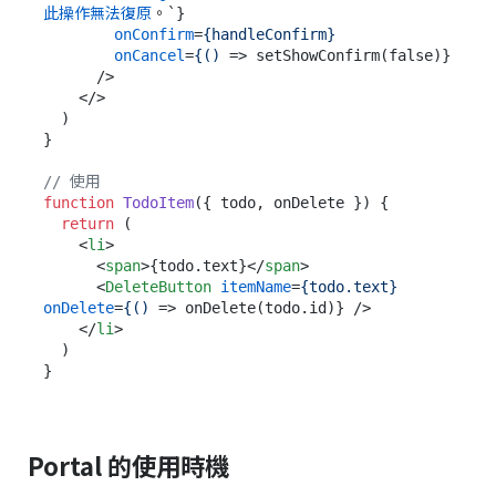
此操作無法復原
。`}

onConfirm
=
{handleConfirm}
onCancel
=
{()
 =>
 setShowConfirm(false)}

      />

</>
  )

}

// 使用
function
TodoItem
(
{ todo, onDelete }
) {

return
 (

<
li
>
<
span
>
{todo.text}
</
span
>
<
DeleteButton
itemName
=
{todo.text}
onDelete
=
{()
 =>
 onDelete(todo.id)} />

</
li
>
  )

Portal 的使用時機