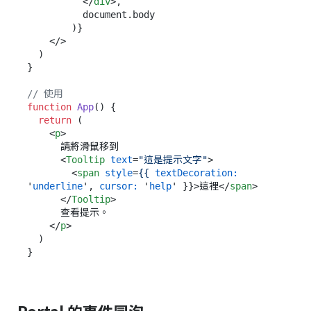
</
div
>
,

          document.body

        )}

</>
  )

}

// 使用
function
App
(
) {

return
 (

<
p
>
      請將滑鼠移到

<
Tooltip
text
=
"這是提示文字"
>
<
span
style
=
{{
textDecoration:
'
underline
', 
cursor:
 '
help
' }}>
這裡
</
span
>
</
Tooltip
>
      查看提示。

</
p
>
  )

Portal 的事件冒泡