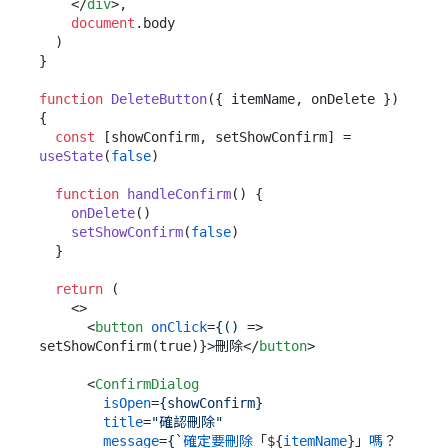
</
div
>
,

document
.
body
  )

}

function
DeleteButton
(
{ itemName, onDelete }
) 
{

const
 [showConfirm, setShowConfirm] = 
useState
(
false
)

function
handleConfirm
(
) {

onDelete
()

setShowConfirm
(
false
)

  }

return
 (

<>
<
button
onClick
=
{()
 =>
setShowConfirm(true)}>刪除
</
button
>
<
ConfirmDialog
isOpen
=
{showConfirm}
title
=
"確認刪除"
message
=
{
`
確定要刪除
「${
itemName
}」
嗎
？