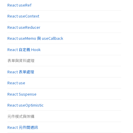
React useRef
React useContext
React useReducer
React useMemo 與 useCallback
React 自定義 Hook
表單與資料處理
React 表單處理
React use
React Suspense
React useOptimistic
元件模式與架構
React 元件間通訊