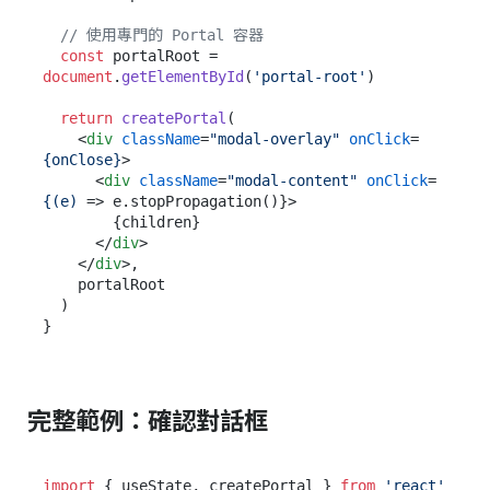
// 使用專門的 Portal 容器
const
 portalRoot = 
document
.
getElementById
(
'portal-root'
)

return
createPortal
(

<
div
className
=
"modal-overlay"
onClick
=
{onClose}
>
<
div
className
=
"modal-content"
onClick
=
{(e)
 =>
 e.stopPropagation()}>

        {children}

</
div
>
</
div
>
,

    portalRoot

  )

完整範例：確認對話框
import
 { useState, createPortal } 
from
'react'