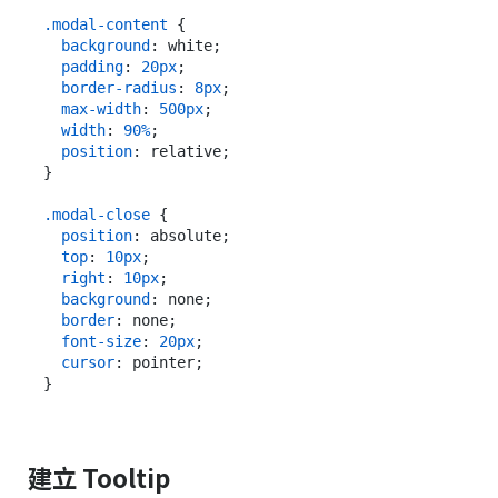
.modal-content
 {

background
: white;

padding
: 
20px
;

border-radius
: 
8px
;

max-width
: 
500px
;

width
: 
90%
;

position
: relative;

}

.modal-close
 {

position
: absolute;

top
: 
10px
;

right
: 
10px
;

background
: none;

border
: none;

font-size
: 
20px
;

cursor
: pointer;

建立 Tooltip