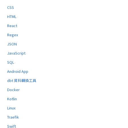
CSS
HTML
React
Regex
JSON
JavaScript
SQL
Android App
dbt 資料轉換工具
Docker
Kotlin
Linux
Traefik
Swift