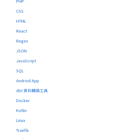
PHP
CSS
HTML
React
Regex
JSON
JavaScript
SQL
Android App
dbt 資料轉換工具
Docker
Kotlin
Linux
Traefik