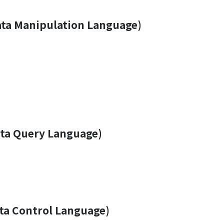
 Manipulation Language)
a Query Language)
 Control Language)