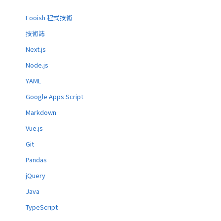
Fooish 程式技術
技術誌
Next.js
Node.js
YAML
Google Apps Script
Markdown
Vue.js
Git
Pandas
jQuery
Java
TypeScript