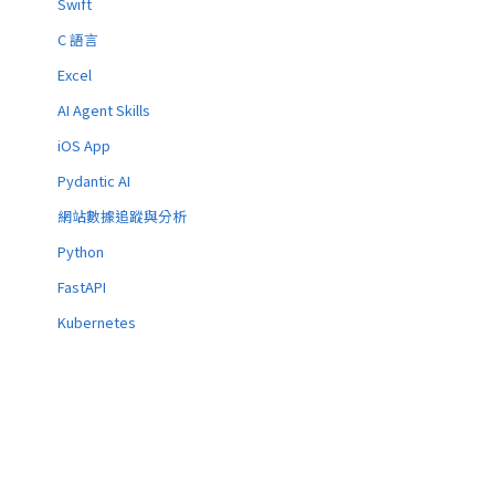
Swift
C 語言
Excel
AI Agent Skills
iOS App
Pydantic AI
網站數據追蹤與分析
Python
FastAPI
Kubernetes