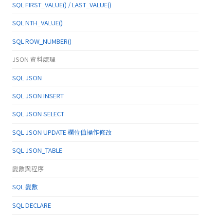
SQL FIRST_VALUE() / LAST_VALUE()
SQL NTH_VALUE()
SQL ROW_NUMBER()
JSON 資料處理
SQL JSON
SQL JSON INSERT
SQL JSON SELECT
SQL JSON UPDATE 欄位值操作修改
SQL JSON_TABLE
變數與程序
SQL 變數
SQL DECLARE