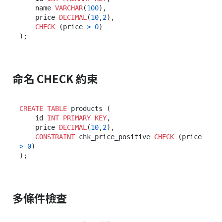
    name 
VARCHAR
(
100
),

    price 
DECIMAL
(
10
,
2
),

CHECK
 (price 
>
0
)

命名 CHECK 約束
CREATE TABLE
 products (

    id 
INT
PRIMARY KEY
,

    price 
DECIMAL
(
10
,
2
),

CONSTRAINT
 chk_price_positive 
CHECK
 (price 
>
0
)

多條件檢查