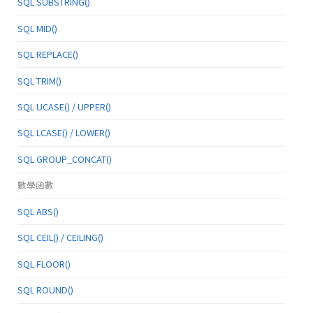
SQL SUBSTRING()
SQL MID()
SQL REPLACE()
SQL TRIM()
SQL UCASE() / UPPER()
SQL LCASE() / LOWER()
SQL GROUP_CONCAT()
數學函數
SQL ABS()
SQL CEIL() / CEILING()
SQL FLOOR()
SQL ROUND()