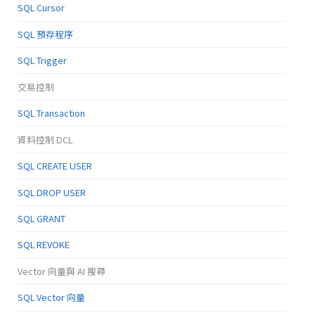
SQL Cursor
SQL 預存程序
SQL Trigger
交易控制
SQL Transaction
資料控制 DCL
SQL CREATE USER
SQL DROP USER
SQL GRANT
SQL REVOKE
Vector 向量與 AI 搜尋
SQL Vector 向量