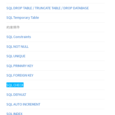
SQL DROP TABLE / TRUNCATE TABLE / DROP DATABASE
SQL Temporary Table
約束條件
SQL Constraints
SQL NOT NULL
SQL UNIQUE
SQL PRIMARY KEY
SQL FOREIGN KEY
SQL CHECK
SQL DEFAULT
SQL AUTO INCREMENT
SQL INDEX