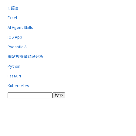
C 語言
Excel
AI Agent Skills
iOS App
Pydantic AI
網站數據追蹤與分析
Python
FastAPI
Kubernetes