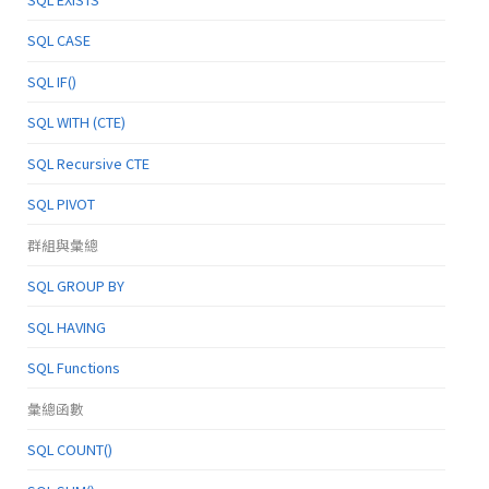
SQL CASE
SQL IF()
SQL WITH (CTE)
SQL Recursive CTE
SQL PIVOT
群組與彙總
SQL GROUP BY
SQL HAVING
SQL Functions
彙總函數
SQL COUNT()