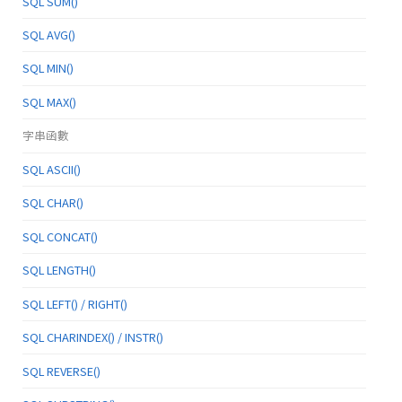
SQL SUM()
SQL AVG()
SQL MIN()
SQL MAX()
字串函數
SQL ASCII()
SQL CHAR()
SQL CONCAT()
SQL LENGTH()
SQL LEFT() / RIGHT()
SQL CHARINDEX() / INSTR()
SQL REVERSE()