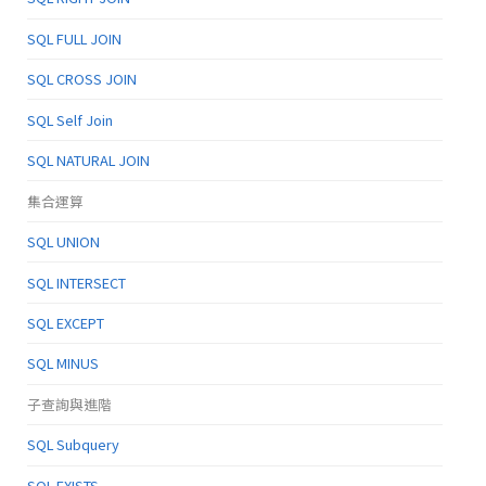
SQL FULL JOIN
SQL CROSS JOIN
SQL Self Join
SQL NATURAL JOIN
集合運算
SQL UNION
SQL INTERSECT
SQL EXCEPT
SQL MINUS
子查詢與進階
SQL Subquery
SQL EXISTS