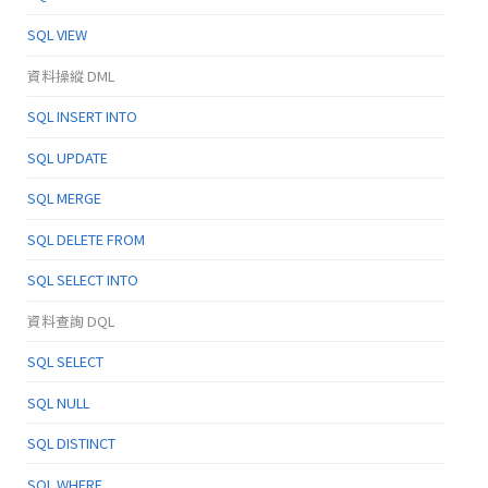
SQL VIEW
資料操縱 DML
SQL INSERT INTO
SQL UPDATE
SQL MERGE
SQL DELETE FROM
SQL SELECT INTO
資料查詢 DQL
SQL SELECT
SQL NULL
SQL DISTINCT
SQL WHERE