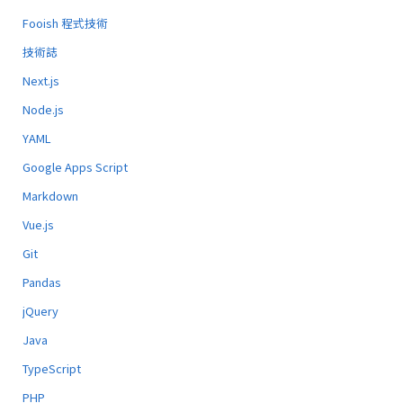
Fooish 程式技術
技術誌
Next.js
Node.js
YAML
Google Apps Script
Markdown
Vue.js
Git
Pandas
jQuery
Java
TypeScript
PHP