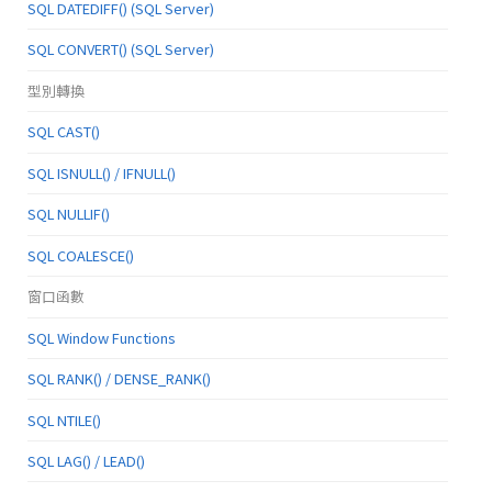
SQL DATEDIFF() (SQL Server)
SQL CONVERT() (SQL Server)
型別轉換
SQL CAST()
SQL ISNULL() / IFNULL()
SQL NULLIF()
SQL COALESCE()
窗口函數
SQL Window Functions
SQL RANK() / DENSE_RANK()
SQL NTILE()
SQL LAG() / LEAD()