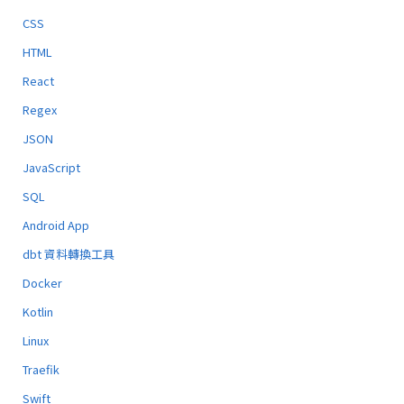
CSS
HTML
React
Regex
JSON
JavaScript
SQL
Android App
dbt 資料轉換工具
Docker
Kotlin
Linux
Traefik
Swift