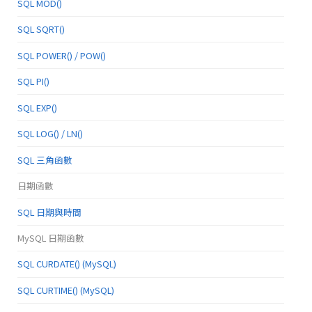
SQL MOD()
SQL SQRT()
SQL POWER() / POW()
SQL PI()
SQL EXP()
SQL LOG() / LN()
SQL 三角函數
日期函數
SQL 日期與時間
MySQL 日期函數
SQL CURDATE() (MySQL)
SQL CURTIME() (MySQL)