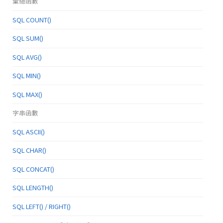
彙總函數
SQL COUNT()
SQL SUM()
SQL AVG()
SQL MIN()
SQL MAX()
字串函數
SQL ASCII()
SQL CHAR()
SQL CONCAT()
SQL LENGTH()
SQL LEFT() / RIGHT()