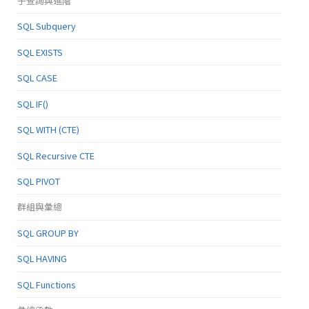
子查詢與進階
SQL Subquery
SQL EXISTS
SQL CASE
SQL IF()
SQL WITH (CTE)
SQL Recursive CTE
SQL PIVOT
群組與彙總
SQL GROUP BY
SQL HAVING
SQL Functions