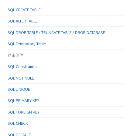
SQL CREATE TABLE
SQL ALTER TABLE
SQL DROP TABLE / TRUNCATE TABLE / DROP DATABASE
SQL Temporary Table
約束條件
SQL Constraints
SQL NOT NULL
SQL UNIQUE
SQL PRIMARY KEY
SQL FOREIGN KEY
SQL CHECK
SQL DEFAULT