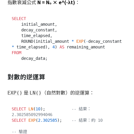
指數衰減公式
N = N₀ × e^(-λt)
：
SELECT
    initial_amount,

    decay_constant,

    time_elapsed,

    ROUND(initial_amount 
*
EXP
(
-
decay_constant 
*
 time_elapsed), 
4
) 
AS
FROM
對數的逆運算
是
（自然對數）的逆運算：
EXP()
LN()
SELECT
LN
(
10
);           
-- 結果：
2.302585092994046
SELECT
EXP
(
2.302585
);    
-- 結果：約 10
-- 驗證