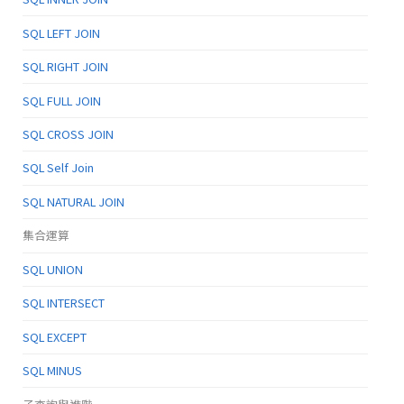
SQL LEFT JOIN
SQL RIGHT JOIN
SQL FULL JOIN
SQL CROSS JOIN
SQL Self Join
SQL NATURAL JOIN
集合運算
SQL UNION
SQL INTERSECT
SQL EXCEPT
SQL MINUS