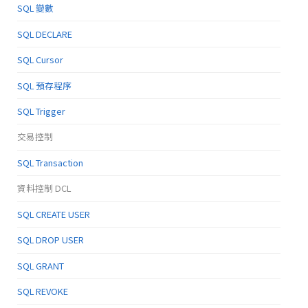
SQL 變數
SQL DECLARE
SQL Cursor
SQL 預存程序
SQL Trigger
交易控制
SQL Transaction
資料控制 DCL
SQL CREATE USER
SQL DROP USER
SQL GRANT
SQL REVOKE