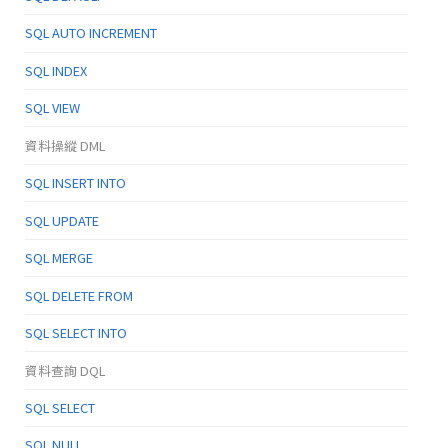
SQL AUTO INCREMENT
SQL INDEX
SQL VIEW
資料操縱 DML
SQL INSERT INTO
SQL UPDATE
SQL MERGE
SQL DELETE FROM
SQL SELECT INTO
資料查詢 DQL
SQL SELECT
SQL NULL