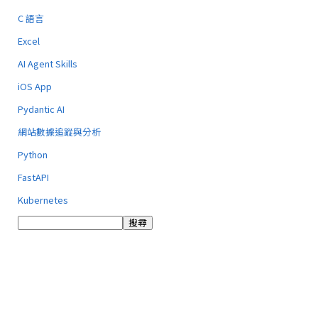
C 語言
Excel
AI Agent Skills
iOS App
Pydantic AI
網站數據追蹤與分析
Python
FastAPI
Kubernetes