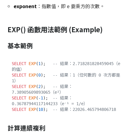
exponent
：指數值，即 e 要乘方的次數。
EXP() 函數用法範例 (Example)
基本範例
SELECT
EXP
(
1
);   
-- 結果：2.718281828459045（e 
的值）
SELECT
EXP
(
0
);   
-- 結果：1（任何數的 0 次方都是 
1）
SELECT
EXP
(
2
);   
-- 結果：
7.38905609893065（e²）
SELECT
EXP
(
-1
);  
-- 結果：
0.36787944117144233（e⁻¹ = 1/e）
SELECT
EXP
(
10
);  
-- 結果：22026.465794806718
計算連續複利