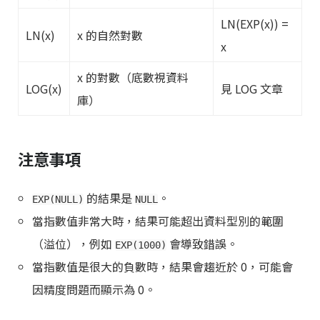
LN(EXP(x)) =
LN(x)
x 的自然對數
x
x 的對數（底數視資料
LOG(x)
見 LOG 文章
庫）
注意事項
的結果是
。
EXP(NULL)
NULL
當指數值非常大時，結果可能超出資料型別的範圍
（溢位），例如
會導致錯誤。
EXP(1000)
當指數值是很大的負數時，結果會趨近於 0，可能會
因精度問題而顯示為 0。