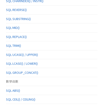
SQL CHARINDEX() / INSTR()
SQL REVERSE()
SQL SUBSTRING()
SQL MID()
SQL REPLACE()
SQL TRIM()
SQL UCASE() / UPPER()
SQL LCASE() / LOWER()
SQL GROUP_CONCAT()
數學函數
SQL ABS()
SQL CEIL() / CEILING()