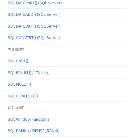
SQL DATEPART() (SQL Server)
SQL DATEADD() (SQL Server)
SQL DATEDIFF() (SQL Server)
SQL CONVERT() (SQL Server)
型別轉換
SQL CAST()
SQL ISNULL() / IFNULL()
SQL NULLIF()
SQL COALESCE()
窗口函數
SQL Window Functions
SQL RANK() / DENSE_RANK()