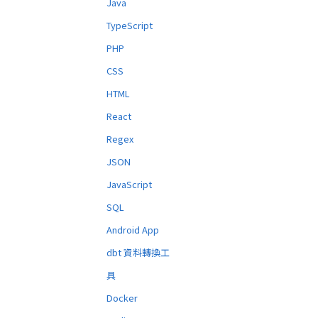
Java
TypeScript
PHP
CSS
HTML
React
Regex
JSON
JavaScript
SQL
Android App
dbt 資料轉換工
具
Docker