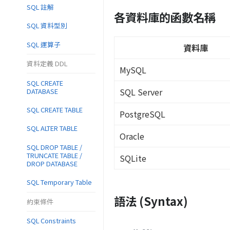
SQL 註解
各資料庫的函數名稱
SQL 資料型別
SQL 運算子
資料庫
資料定義 DDL
MySQL
SQL CREATE
SQL Server
DATABASE
SQL CREATE TABLE
PostgreSQL
SQL ALTER TABLE
Oracle
SQL DROP TABLE /
TRUNCATE TABLE /
SQLite
DROP DATABASE
SQL Temporary Table
語法 (Syntax)
約束條件
SQL Constraints