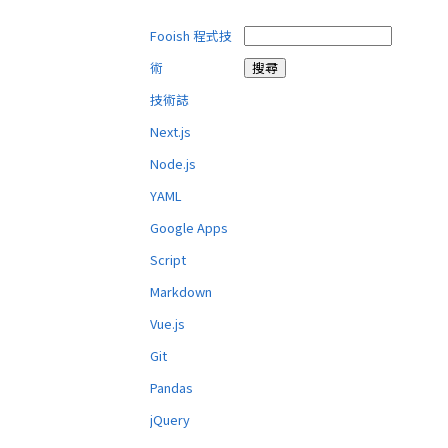
Fooish 程式技
術
技術誌
Next.js
Node.js
YAML
Google Apps
Script
Markdown
Vue.js
Git
Pandas
jQuery