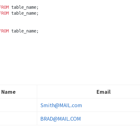
FROM
FROM
 table_name;

FROM
Name
Email
Smith@MAIL.com
BRAD@MAIL.COM