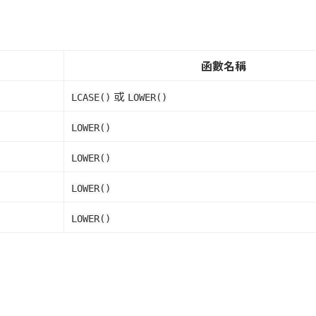
函數名稱
或
LCASE()
LOWER()
LOWER()
LOWER()
LOWER()
LOWER()