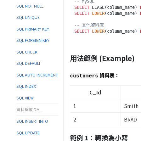
-- MySQL
SQL NOT NULL
SELECT
 LCASE(column_name) 
SELECT
LOWER
(column_name) 
SQL UNIQUE
-- 其他資料庫
SQL PRIMARY KEY
SELECT
LOWER
(column_name) 
SQL FOREIGN KEY
SQL CHECK
用法範例 (Example)
SQL DEFAULT
資料表：
SQL AUTO INCREMENT
customers
SQL INDEX
C_Id
SQL VIEW
1
Smith
資料操縱 DML
2
BRAD
SQL INSERT INTO
SQL UPDATE
範例 1：轉換為小寫