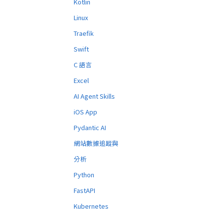
Kotlin
Linux
Traefik
Swift
C 語言
Excel
AI Agent Skills
iOS App
Pydantic AI
網站數據追蹤與
分析
Python
FastAPI
Kubernetes