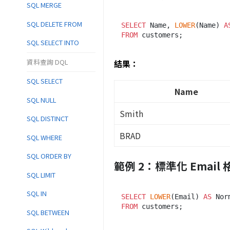
SQL MERGE
SQL DELETE FROM
SELECT
 Name, 
LOWER
(Name) 
A
FROM
SQL SELECT INTO
資料查詢 DQL
結果：
SQL SELECT
Name
SQL NULL
Smith
SQL DISTINCT
BRAD
SQL WHERE
SQL ORDER BY
範例 2：標準化 Email 
SQL LIMIT
SQL IN
SELECT
LOWER
(Email) 
AS
FROM
SQL BETWEEN