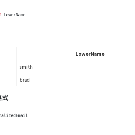
S
LowerName
smith
brad
格式