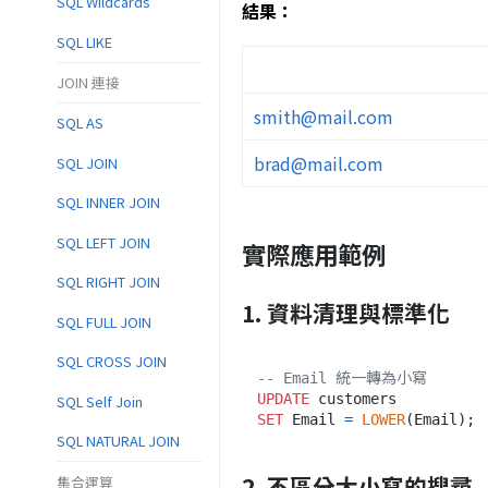
SQL Wildcards
結果：
SQL LIKE
JOIN 連接
smith@mail.com
SQL AS
brad@mail.com
SQL JOIN
SQL INNER JOIN
SQL LEFT JOIN
實際應用範例
SQL RIGHT JOIN
1. 資料清理與標準化
SQL FULL JOIN
SQL CROSS JOIN
-- Email 統一轉為小寫
UPDATE
SQL Self Join
SET
 Email 
=
LOWER
SQL NATURAL JOIN
2. 不區分大小寫的搜尋
集合運算