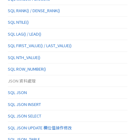
SQL RANK() / DENSE_RANK()
SQL NTILE()
SQL LAG() / LEAD()
SQL FIRST_VALUE() / LAST_VALUE()
SQL NTH_VALUE()
SQL ROW_NUMBER()
JSON 資料處理
SQL JSON
SQL JSON INSERT
SQL JSON SELECT
SQL JSON UPDATE 欄位值操作修改
SQL JSON_TABLE