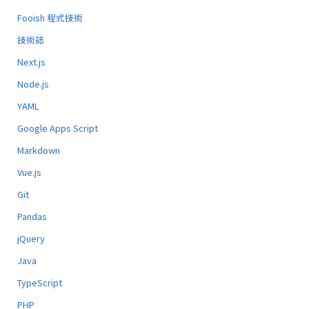
Fooish 程式技術
技術誌
Next.js
Node.js
YAML
Google Apps Script
Markdown
Vue.js
Git
Pandas
jQuery
Java
TypeScript
PHP