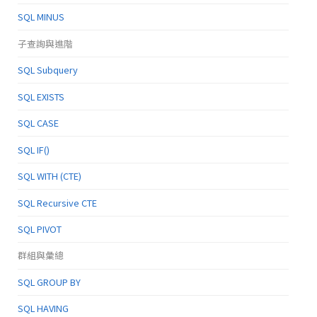
SQL MINUS
子查詢與進階
SQL Subquery
SQL EXISTS
SQL CASE
SQL IF()
SQL WITH (CTE)
SQL Recursive CTE
SQL PIVOT
群組與彙總
SQL GROUP BY
SQL HAVING