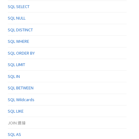
SQL SELECT
SQL NULL
SQL DISTINCT
SQL WHERE
SQL ORDER BY
SQL LIMIT
SQL IN
SQL BETWEEN
SQL Wildcards
SQL LIKE
JOIN 連接
SQL AS