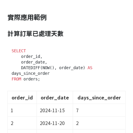
實際應用範例
計算訂單已處理天數
SELECT
    order_id,

    order_date,

    DATEDIFF(NOW(), order_date) 
AS
FROM
order_id
order_date
days_since_order
1
2024-11-15
7
2
2024-11-20
2