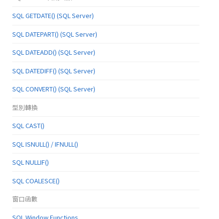
SQL GETDATE() (SQL Server)
SQL DATEPART() (SQL Server)
SQL DATEADD() (SQL Server)
SQL DATEDIFF() (SQL Server)
SQL CONVERT() (SQL Server)
型別轉換
SQL CAST()
SQL ISNULL() / IFNULL()
SQL NULLIF()
SQL COALESCE()
窗口函數
SQL Window Functions