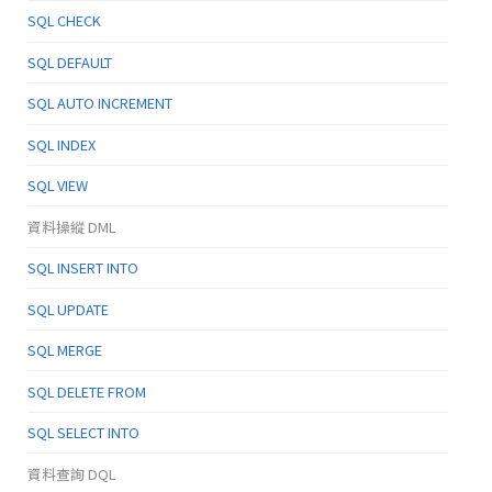
SQL CHECK
SQL DEFAULT
SQL AUTO INCREMENT
SQL INDEX
SQL VIEW
資料操縱 DML
SQL INSERT INTO
SQL UPDATE
SQL MERGE
SQL DELETE FROM
SQL SELECT INTO
資料查詢 DQL