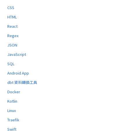
CSS
HTML
React
Regex
JSON
JavaScript
SQL
Android App
dbt 資料轉換工具
Docker
Kotlin
Linux
Traefik
Swift