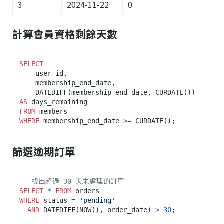
3
2024-11-22
0
計算會員資格剩餘天數
SELECT
    user_id,

    membership_end_date,

    DATEDIFF(membership_end_date, CURDATE()) 
AS
FROM
WHERE
 membership_end_date 
>=
篩選逾期訂單
-- 找出超過 30 天未處理的訂單
SELECT
*
FROM
WHERE
 status 
=
'pending'
AND
 DATEDIFF(NOW(), order_date) 
>
30