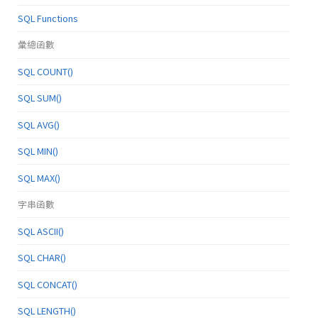
SQL Functions
彙總函數
SQL COUNT()
SQL SUM()
SQL AVG()
SQL MIN()
SQL MAX()
字串函數
SQL ASCII()
SQL CHAR()
SQL CONCAT()
SQL LENGTH()