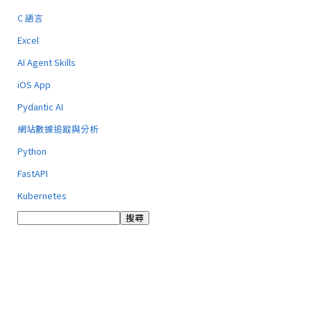
C 語言
Excel
AI Agent Skills
iOS App
Pydantic AI
網站數據追蹤與分析
Python
FastAPI
Kubernetes