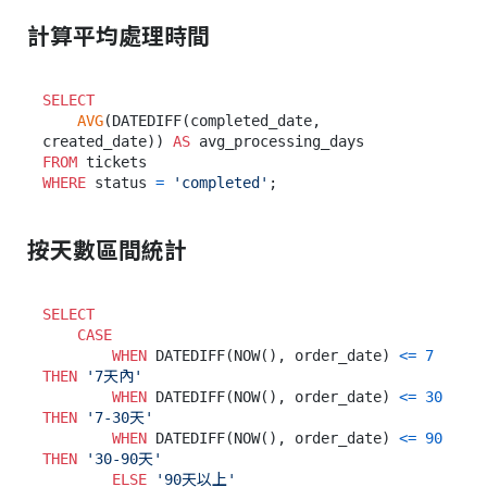
計算平均處理時間
SELECT
AVG
(DATEDIFF(completed_date, 
created_date)) 
AS
FROM
WHERE
 status 
=
'completed'
按天數區間統計
SELECT
CASE
WHEN
 DATEDIFF(NOW(), order_date) 
<=
7
THEN
'7天內'
WHEN
 DATEDIFF(NOW(), order_date) 
<=
30
THEN
'7-30天'
WHEN
 DATEDIFF(NOW(), order_date) 
<=
90
THEN
'30-90天'
ELSE
'90天以上'