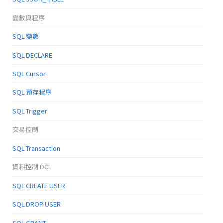
變數與程序
SQL 變數
SQL DECLARE
SQL Cursor
SQL 預存程序
SQL Trigger
交易控制
SQL Transaction
資料控制 DCL
SQL CREATE USER
SQL DROP USER
SQL GRANT