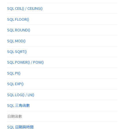
SQL CEIL() / CEILING()
SQL FLOOR()
SQL ROUND()
SQL MOD()
SQL SQRT()
SQL POWER() / POW()
SQL PI()
SQL EXP()
SQL LOG() / LN()
SQL 三角函數
日期函數
SQL 日期與時間