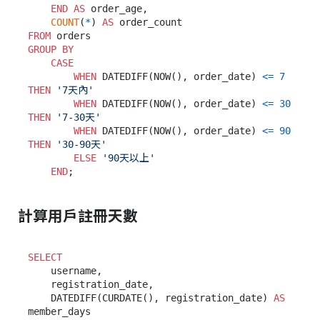
END
AS
 order_age,

COUNT
(
*
) 
AS
FROM
GROUP
BY
CASE
WHEN
 DATEDIFF(NOW(), order_date) 
<=
7
THEN
'7天內'
WHEN
 DATEDIFF(NOW(), order_date) 
<=
30
THEN
'7-30天'
WHEN
 DATEDIFF(NOW(), order_date) 
<=
90
THEN
'30-90天'
ELSE
'90天以上'
END
計算用戶註冊天數
SELECT
    username,

    registration_date,

    DATEDIFF(CURDATE(), registration_date) 
AS