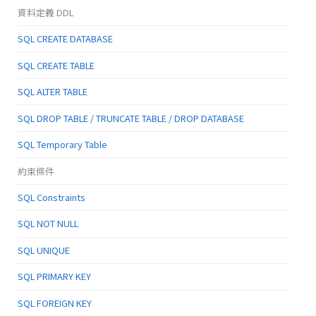
資料定義 DDL
SQL CREATE DATABASE
SQL CREATE TABLE
SQL ALTER TABLE
SQL DROP TABLE / TRUNCATE TABLE / DROP DATABASE
SQL Temporary Table
約束條件
SQL Constraints
SQL NOT NULL
SQL UNIQUE
SQL PRIMARY KEY
SQL FOREIGN KEY