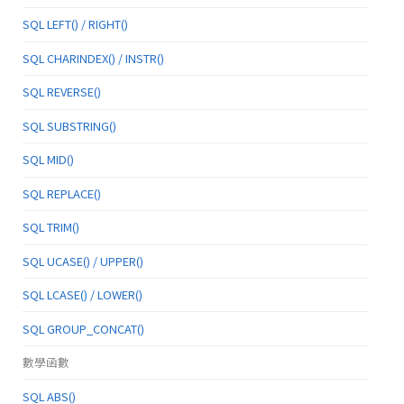
SQL LEFT() / RIGHT()
SQL CHARINDEX() / INSTR()
SQL REVERSE()
SQL SUBSTRING()
SQL MID()
SQL REPLACE()
SQL TRIM()
SQL UCASE() / UPPER()
SQL LCASE() / LOWER()
SQL GROUP_CONCAT()
數學函數
SQL ABS()