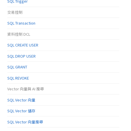
SQL Trigger
交易控制
SQL Transaction
資料控制 DCL
SQL CREATE USER
SQL DROP USER
SQL GRANT
SQL REVOKE
Vector 向量與 AI 搜尋
SQL Vector 向量
SQL Vector 儲存
SQL Vector 向量搜尋