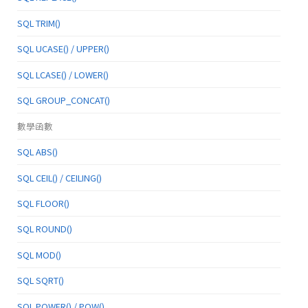
SQL TRIM()
SQL UCASE() / UPPER()
SQL LCASE() / LOWER()
SQL GROUP_CONCAT()
數學函數
SQL ABS()
SQL CEIL() / CEILING()
SQL FLOOR()
SQL ROUND()
SQL MOD()
SQL SQRT()
SQL POWER() / POW()