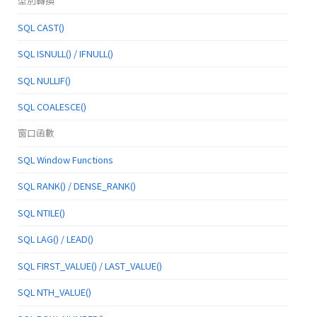
型別轉換
SQL CAST()
SQL ISNULL() / IFNULL()
SQL NULLIF()
SQL COALESCE()
窗口函數
SQL Window Functions
SQL RANK() / DENSE_RANK()
SQL NTILE()
SQL LAG() / LEAD()
SQL FIRST_VALUE() / LAST_VALUE()
SQL NTH_VALUE()