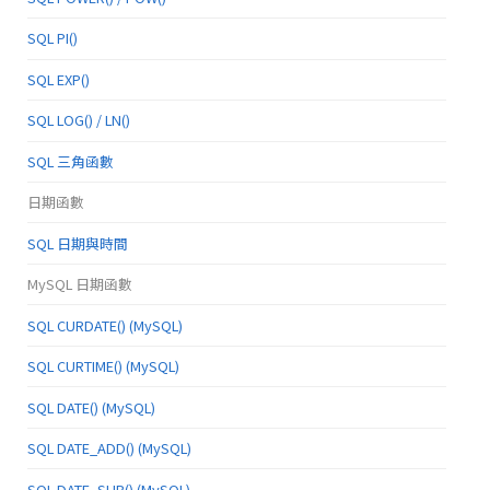
SQL PI()
SQL EXP()
SQL LOG() / LN()
SQL 三角函數
日期函數
SQL 日期與時間
MySQL 日期函數
SQL CURDATE() (MySQL)
SQL CURTIME() (MySQL)
SQL DATE() (MySQL)
SQL DATE_ADD() (MySQL)
SQL DATE_SUB() (MySQL)