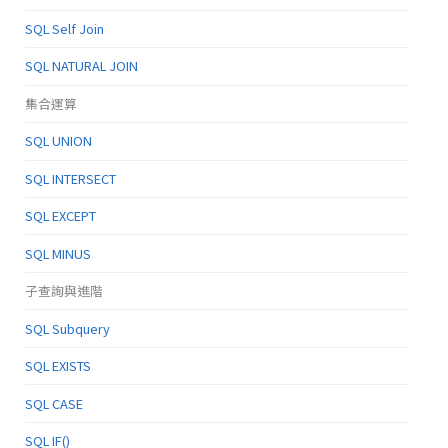
SQL Self Join
SQL NATURAL JOIN
集合運算
SQL UNION
SQL INTERSECT
SQL EXCEPT
SQL MINUS
子查詢與進階
SQL Subquery
SQL EXISTS
SQL CASE
SQL IF()