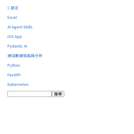
C 語言
Excel
AI Agent Skills
iOS App
Pydantic AI
網站數據追蹤與分析
Python
FastAPI
Kubernetes