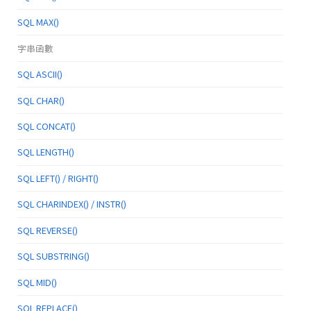
SQL MAX()
字串函數
SQL ASCII()
SQL CHAR()
SQL CONCAT()
SQL LENGTH()
SQL LEFT() / RIGHT()
SQL CHARINDEX() / INSTR()
SQL REVERSE()
SQL SUBSTRING()
SQL MID()
SQL REPLACE()