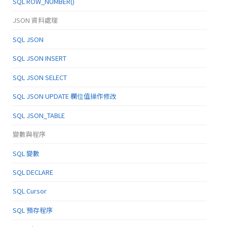
SQL ROW_NUMBER()
JSON 資料處理
SQL JSON
SQL JSON INSERT
SQL JSON SELECT
SQL JSON UPDATE 欄位值操作修改
SQL JSON_TABLE
變數與程序
SQL 變數
SQL DECLARE
SQL Cursor
SQL 預存程序