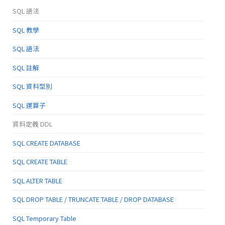
SQL 語法
SQL 教學
SQL 語法
SQL 註解
SQL 資料型別
SQL 運算子
資料定義 DDL
SQL CREATE DATABASE
SQL CREATE TABLE
SQL ALTER TABLE
SQL DROP TABLE / TRUNCATE TABLE / DROP DATABASE
SQL Temporary Table