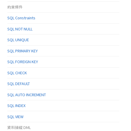
約束條件
SQL Constraints
SQL NOT NULL
SQL UNIQUE
SQL PRIMARY KEY
SQL FOREIGN KEY
SQL CHECK
SQL DEFAULT
SQL AUTO INCREMENT
SQL INDEX
SQL VIEW
資料操縱 DML