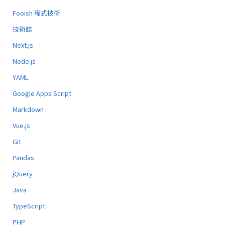
Fooish 程式技術
技術誌
Next.js
Node.js
YAML
Google Apps Script
Markdown
Vue.js
Git
Pandas
jQuery
Java
TypeScript
PHP