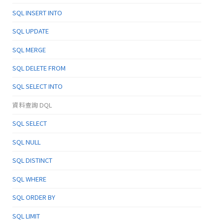
SQL INSERT INTO
SQL UPDATE
SQL MERGE
SQL DELETE FROM
SQL SELECT INTO
資料查詢 DQL
SQL SELECT
SQL NULL
SQL DISTINCT
SQL WHERE
SQL ORDER BY
SQL LIMIT