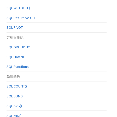
SQL WITH (CTE)
SQL Recursive CTE
SQL PIVOT
群組與彙總
SQL GROUP BY
SQL HAVING
SQL Functions
彙總函數
SQL COUNT()
SQL SUM()
SQL AVG()
SQL MIN()