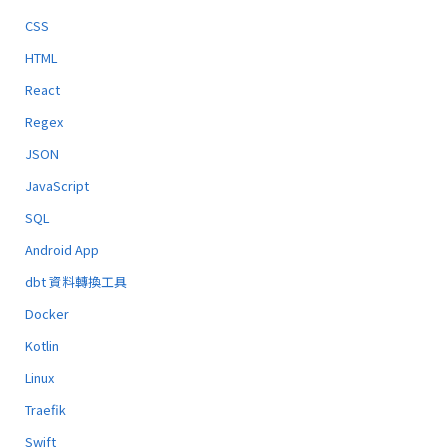
CSS
HTML
React
Regex
JSON
JavaScript
SQL
Android App
dbt 資料轉換工具
Docker
Kotlin
Linux
Traefik
Swift