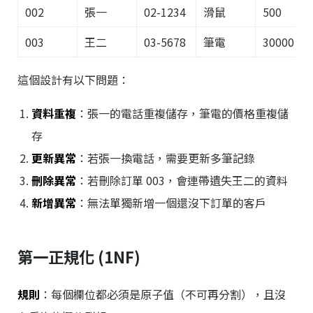
002
張一
02-1234
滑鼠
500
003
王二
03-5678
筆電
30000
這個設計有以下問題：
資料重複
：張一的電話重複儲存，筆電的價格重複儲
存
更新異常
：若張一換電話，需要更新多筆記錄
刪除異常
：若刪除訂單 003，會連帶遺失王二的資料
新增異常
：無法單獨新增一個還沒下訂單的客戶
第一正規化 (1NF)
規則
：每個欄位都必須是原子值（不可再分割），且沒