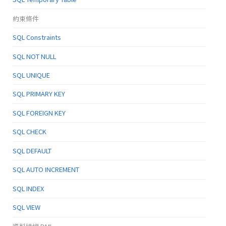
約束條件
SQL Constraints
SQL NOT NULL
SQL UNIQUE
SQL PRIMARY KEY
SQL FOREIGN KEY
SQL CHECK
SQL DEFAULT
SQL AUTO INCREMENT
SQL INDEX
SQL VIEW