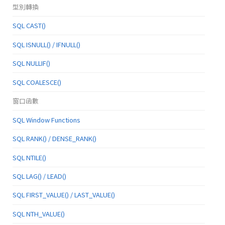
型別轉換
SQL CAST()
SQL ISNULL() / IFNULL()
SQL NULLIF()
SQL COALESCE()
窗口函數
SQL Window Functions
SQL RANK() / DENSE_RANK()
SQL NTILE()
SQL LAG() / LEAD()
SQL FIRST_VALUE() / LAST_VALUE()
SQL NTH_VALUE()