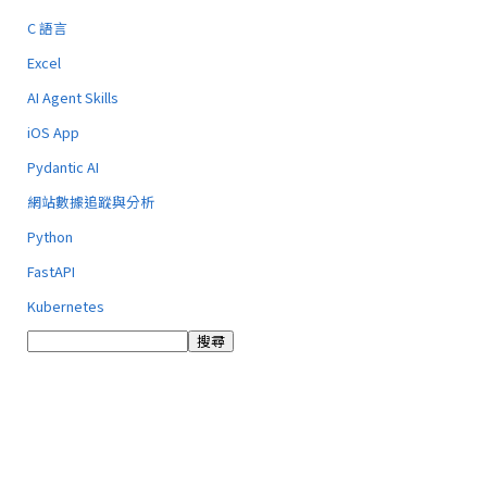
C 語言
Excel
AI Agent Skills
iOS App
Pydantic AI
網站數據追蹤與分析
Python
FastAPI
Kubernetes