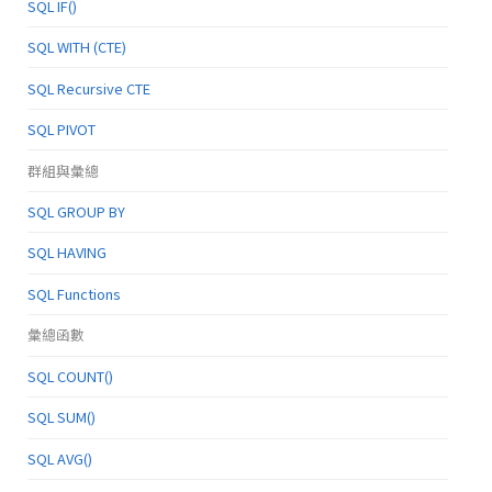
SQL IF()
SQL WITH (CTE)
SQL Recursive CTE
SQL PIVOT
群組與彙總
SQL GROUP BY
SQL HAVING
SQL Functions
彙總函數
SQL COUNT()
SQL SUM()
SQL AVG()