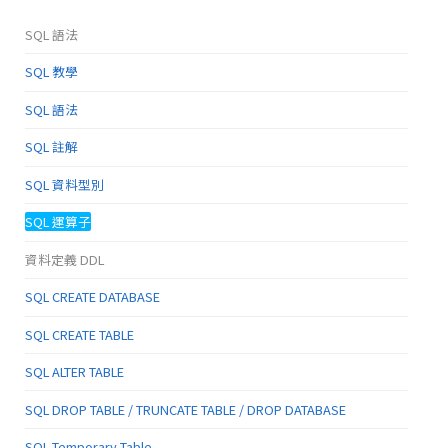
SQL 語法
SQL 教學
SQL 語法
SQL 註解
SQL 資料型別
SQL 運算子
資料定義 DDL
SQL CREATE DATABASE
SQL CREATE TABLE
SQL ALTER TABLE
SQL DROP TABLE / TRUNCATE TABLE / DROP DATABASE
SQL Temporary Table