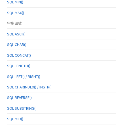
SQL MIN()
SQL MAX()
字串函數
SQL ASCII()
SQL CHAR()
SQL CONCAT()
SQL LENGTH()
SQL LEFT() / RIGHT()
SQL CHARINDEX() / INSTR()
SQL REVERSE()
SQL SUBSTRING()
SQL MID()