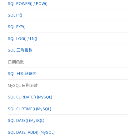
SQL POWER() / POW()
SQL PI()
SQL EXP()
SQL LOG() / LN()
SQL 三角函數
日期函數
SQL 日期與時間
MySQL 日期函數
SQL CURDATE() (MySQL)
SQL CURTIME() (MySQL)
SQL DATE() (MySQL)
SQL DATE_ADD() (MySQL)