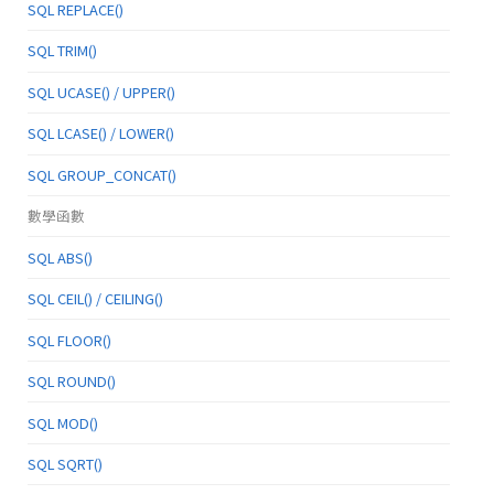
SQL REPLACE()
SQL TRIM()
SQL UCASE() / UPPER()
SQL LCASE() / LOWER()
SQL GROUP_CONCAT()
數學函數
SQL ABS()
SQL CEIL() / CEILING()
SQL FLOOR()
SQL ROUND()
SQL MOD()
SQL SQRT()