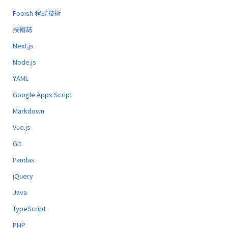
Fooish 程式技術
技術誌
Next.js
Node.js
YAML
Google Apps Script
Markdown
Vue.js
Git
Pandas
jQuery
Java
TypeScript
PHP