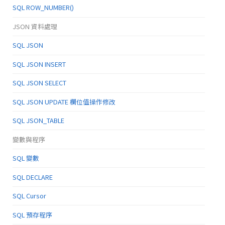
SQL ROW_NUMBER()
JSON 資料處理
SQL JSON
SQL JSON INSERT
SQL JSON SELECT
SQL JSON UPDATE 欄位值操作修改
SQL JSON_TABLE
變數與程序
SQL 變數
SQL DECLARE
SQL Cursor
SQL 預存程序