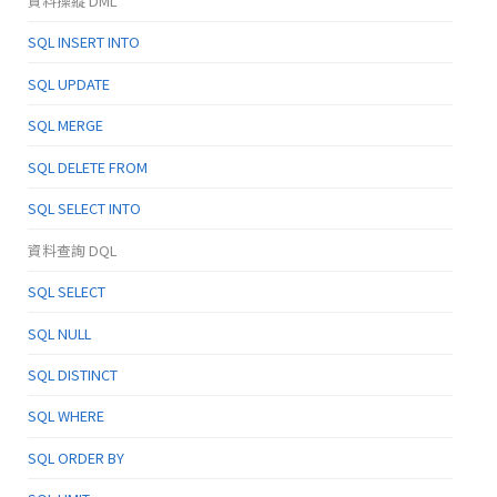
資料操縱 DML
SQL INSERT INTO
SQL UPDATE
SQL MERGE
SQL DELETE FROM
SQL SELECT INTO
資料查詢 DQL
SQL SELECT
SQL NULL
SQL DISTINCT
SQL WHERE
SQL ORDER BY