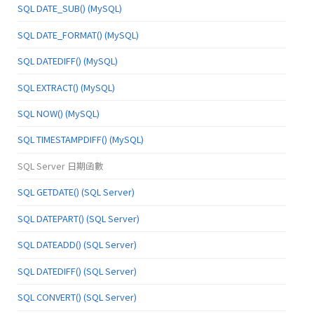
SQL DATE_SUB() (MySQL)
SQL DATE_FORMAT() (MySQL)
SQL DATEDIFF() (MySQL)
SQL EXTRACT() (MySQL)
SQL NOW() (MySQL)
SQL TIMESTAMPDIFF() (MySQL)
SQL Server 日期函數
SQL GETDATE() (SQL Server)
SQL DATEPART() (SQL Server)
SQL DATEADD() (SQL Server)
SQL DATEDIFF() (SQL Server)
SQL CONVERT() (SQL Server)