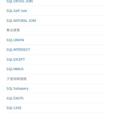
SQL CROSS JOIN
SQL Self Join
SQL NATURAL JOIN
集合運算
SQL UNION
SQL INTERSECT
SQL EXCEPT
SQL MINUS
子查詢與進階
SQL Subquery
SQL EXISTS
SQL CASE