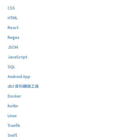
CSS
HTML
React
Regex
JSON
JavaScript
SQL
Android App
dbt 資料轉換工具
Docker
Kotlin
Linux
Traefik
Swift