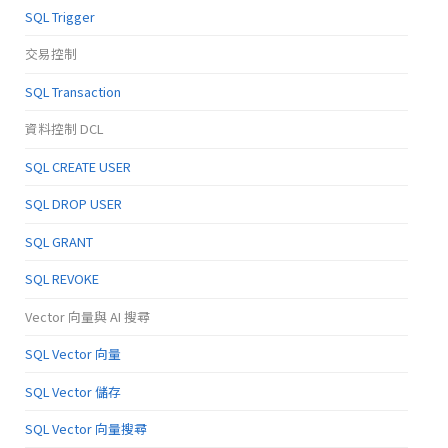
SQL Trigger
交易控制
SQL Transaction
資料控制 DCL
SQL CREATE USER
SQL DROP USER
SQL GRANT
SQL REVOKE
Vector 向量與 AI 搜尋
SQL Vector 向量
SQL Vector 儲存
SQL Vector 向量搜尋