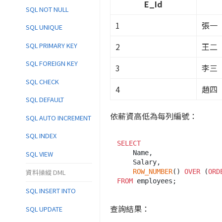
E_Id
SQL NOT NULL
1
張一
SQL UNIQUE
SQL PRIMARY KEY
2
王二
SQL FOREIGN KEY
3
李三
SQL CHECK
4
趙四
SQL DEFAULT
依薪資高低為每列編號：
SQL AUTO INCREMENT
SQL INDEX
SELECT
    Name,

SQL VIEW
    Salary,

資料操縱 DML
ROW_NUMBER
() 
OVER
 (
ORD
FROM
SQL INSERT INTO
查詢結果：
SQL UPDATE