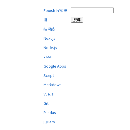
Fooish 程式技
術
技術誌
Next.js
Node.js
YAML
Google Apps
Script
Markdown
Vue.js
Git
Pandas
jQuery