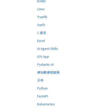
Kotlin
Linux
Traefik
Swift
C 語言
Excel
AI Agent Skills
iOS App
Pydantic AI
網站數據追蹤與
分析
Python
FastAPI
Kubernetes