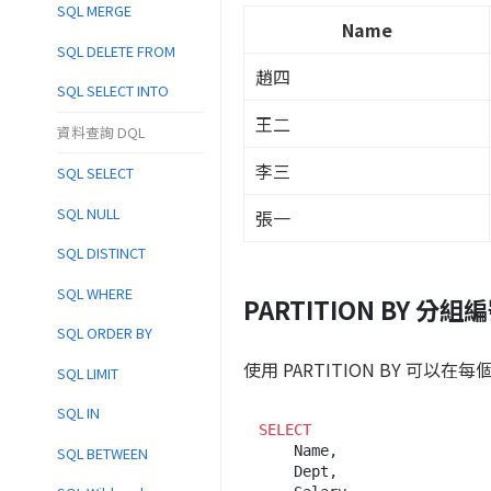
SQL MERGE
Name
SQL DELETE FROM
趙四
SQL SELECT INTO
王二
資料查詢 DQL
李三
SQL SELECT
SQL NULL
張一
SQL DISTINCT
SQL WHERE
PARTITION BY 分組編
SQL ORDER BY
使用 PARTITION BY 可以
SQL LIMIT
SQL IN
SELECT
    Name,

SQL BETWEEN
    Dept,
