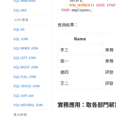
SQL Wildcards
    Salary,

ROW_NUMBER
() 
OVER
 (
PAR
SQL LIKE
FROM
JOIN 連接
查詢結果：
SQL AS
Name
SQL JOIN
SQL INNER JOIN
李三
業務
SQL LEFT JOIN
張一
業務
SQL RIGHT JOIN
趙四
研發
SQL FULL JOIN
王二
研發
SQL CROSS JOIN
SQL Self Join
實務應用：取各部門薪
SQL NATURAL JOIN
集合運算