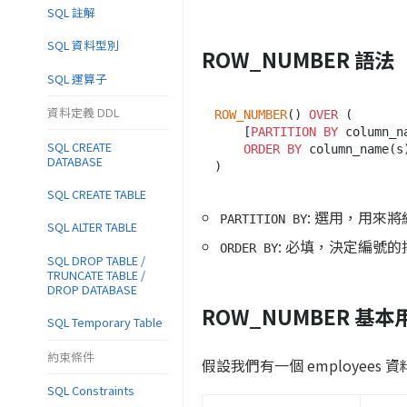
SQL 註解
SQL 資料型別
ROW_NUMBER 語法
SQL 運算子
資料定義 DDL
ROW_NUMBER
() 
OVER
 (

    [
PARTITION
BY
 column_na
SQL CREATE
ORDER
BY
 column_name(s)
DATABASE
SQL CREATE TABLE
: 選用，用來
PARTITION BY
SQL ALTER TABLE
: 必填，決定編號
ORDER BY
SQL DROP TABLE /
TRUNCATE TABLE /
DROP DATABASE
ROW_NUMBER 基本用法
SQL Temporary Table
約束條件
假設我們有一個 employees 
SQL Constraints