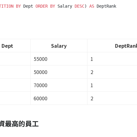
TITION
BY
 Dept 
ORDER
BY
 Salary 
DESC
) 
AS
Dept
Salary
DeptRan
55000
1
50000
2
70000
1
60000
2
資最高的員工