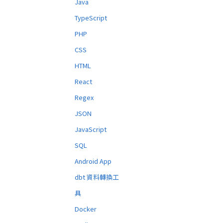
Java
TypeScript
PHP
CSS
HTML
React
Regex
JSON
JavaScript
SQL
Android App
dbt 資料轉換工
具
Docker