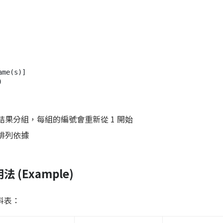
me(s)]



將結果分組，每組的編號會重新從 1 開始
的排列依據
 (Example)
資料表：