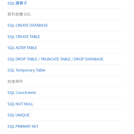
SQL 運算子
資料定義 DDL
SQL CREATE DATABASE
SQL CREATE TABLE
SQL ALTER TABLE
SQL DROP TABLE / TRUNCATE TABLE / DROP DATABASE
SQL Temporary Table
約束條件
SQL Constraints
SQL NOT NULL
SQL UNIQUE
SQL PRIMARY KEY