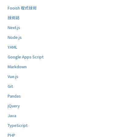
Fooish 程式技術
技術誌
Next.js
Node.js
YAML
Google Apps Script
Markdown
Vue.js
Git
Pandas
jQuery
Java
TypeScript
PHP