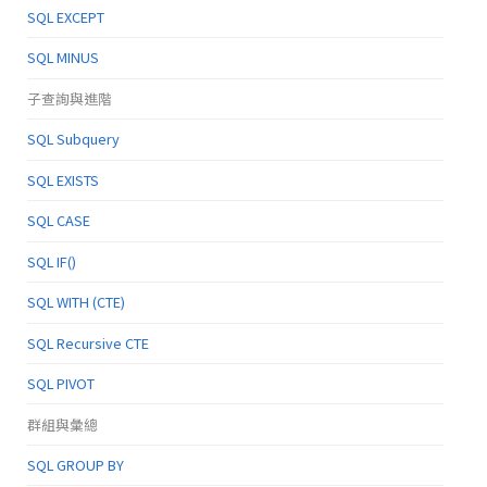
SQL EXCEPT
SQL MINUS
子查詢與進階
SQL Subquery
SQL EXISTS
SQL CASE
SQL IF()
SQL WITH (CTE)
SQL Recursive CTE
SQL PIVOT
群組與彙總
SQL GROUP BY