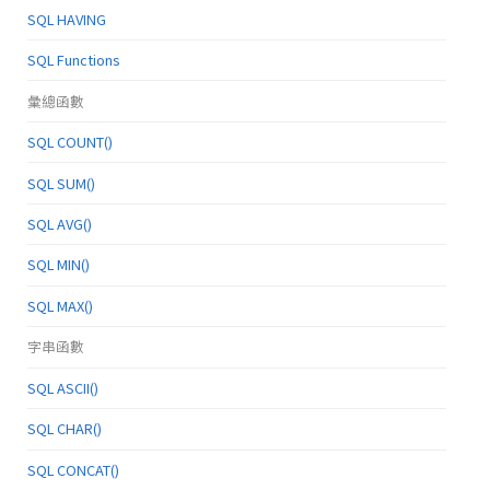
SQL HAVING
SQL Functions
彙總函數
SQL COUNT()
SQL SUM()
SQL AVG()
SQL MIN()
SQL MAX()
字串函數
SQL ASCII()
SQL CHAR()
SQL CONCAT()