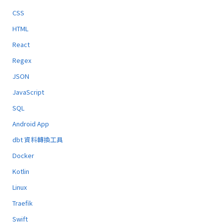
CSS
HTML
React
Regex
JSON
JavaScript
SQL
Android App
dbt 資料轉換工具
Docker
Kotlin
Linux
Traefik
Swift