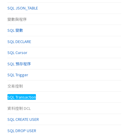
SQL JSON_TABLE
變數與程序
SQL 變數
SQL DECLARE
SQL Cursor
SQL 預存程序
SQL Trigger
交易控制
SQL Transaction
資料控制 DCL
SQL CREATE USER
SQL DROP USER