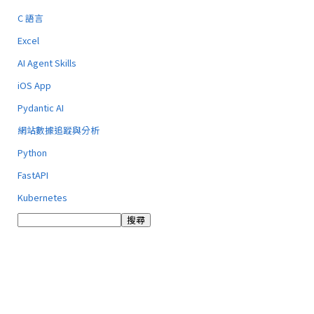
C 語言
Excel
AI Agent Skills
iOS App
Pydantic AI
網站數據追蹤與分析
Python
FastAPI
Kubernetes