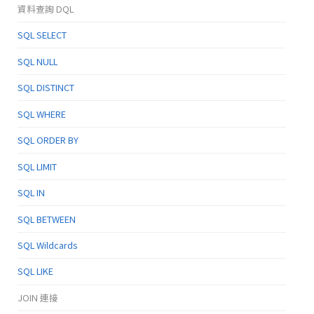
資料查詢 DQL
SQL SELECT
SQL NULL
SQL DISTINCT
SQL WHERE
SQL ORDER BY
SQL LIMIT
SQL IN
SQL BETWEEN
SQL Wildcards
SQL LIKE
JOIN 連接