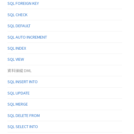
SQL FOREIGN KEY
SQL CHECK
SQL DEFAULT
SQL AUTO INCREMENT
SQL INDEX
SQL VIEW
資料操縱 DML
SQL INSERT INTO
SQL UPDATE
SQL MERGE
SQL DELETE FROM
SQL SELECT INTO