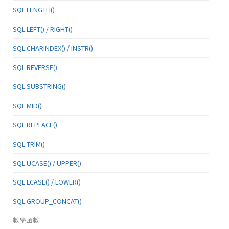
SQL LENGTH()
SQL LEFT() / RIGHT()
SQL CHARINDEX() / INSTR()
SQL REVERSE()
SQL SUBSTRING()
SQL MID()
SQL REPLACE()
SQL TRIM()
SQL UCASE() / UPPER()
SQL LCASE() / LOWER()
SQL GROUP_CONCAT()
數學函數