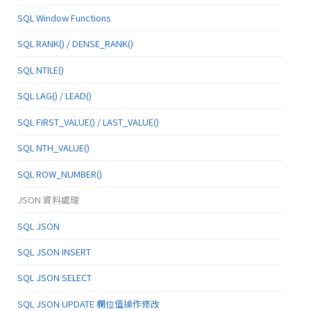
SQL Window Functions
SQL RANK() / DENSE_RANK()
SQL NTILE()
SQL LAG() / LEAD()
SQL FIRST_VALUE() / LAST_VALUE()
SQL NTH_VALUE()
SQL ROW_NUMBER()
JSON 資料處理
SQL JSON
SQL JSON INSERT
SQL JSON SELECT
SQL JSON UPDATE 欄位值操作修改