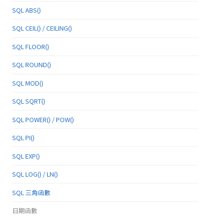
SQL ABS()
SQL CEIL() / CEILING()
SQL FLOOR()
SQL ROUND()
SQL MOD()
SQL SQRT()
SQL POWER() / POW()
SQL PI()
SQL EXP()
SQL LOG() / LN()
SQL 三角函數
日期函數