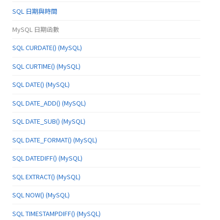
SQL 日期與時間
MySQL 日期函數
SQL CURDATE() (MySQL)
SQL CURTIME() (MySQL)
SQL DATE() (MySQL)
SQL DATE_ADD() (MySQL)
SQL DATE_SUB() (MySQL)
SQL DATE_FORMAT() (MySQL)
SQL DATEDIFF() (MySQL)
SQL EXTRACT() (MySQL)
SQL NOW() (MySQL)
SQL TIMESTAMPDIFF() (MySQL)