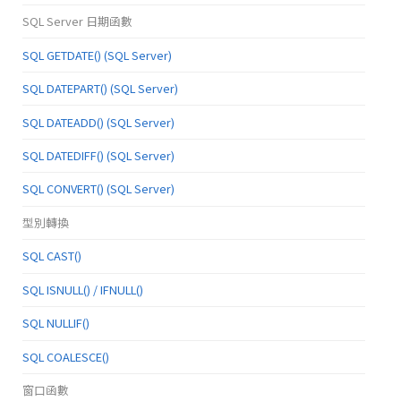
SQL Server 日期函數
SQL GETDATE() (SQL Server)
SQL DATEPART() (SQL Server)
SQL DATEADD() (SQL Server)
SQL DATEDIFF() (SQL Server)
SQL CONVERT() (SQL Server)
型別轉換
SQL CAST()
SQL ISNULL() / IFNULL()
SQL NULLIF()
SQL COALESCE()
窗口函數