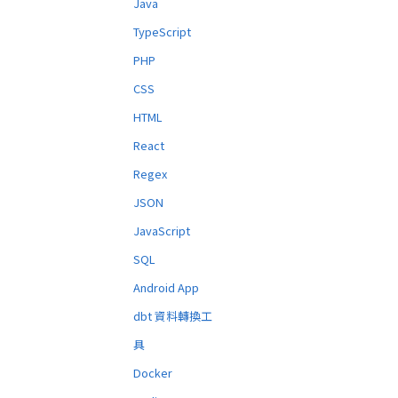
Java
TypeScript
PHP
CSS
HTML
React
Regex
JSON
JavaScript
SQL
Android App
dbt 資料轉換工
具
Docker