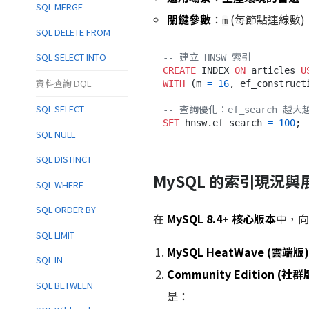
SQL MERGE
關鍵參數
：
(每節點連線數)
m
SQL DELETE FROM
SQL SELECT INTO
-- 建立 HNSW 索引
CREATE
 INDEX 
ON
 articles 
U
資料查詢 DQL
WITH
 (m 
=
16
, ef_construct
SQL SELECT
-- 查詢優化：ef_search 越
SET
 hnsw.ef_search 
=
100
SQL NULL
SQL DISTINCT
MySQL 的索引現況與
SQL WHERE
SQL ORDER BY
在
MySQL 8.4+ 核心版本
中，向
SQL LIMIT
MySQL HeatWave (雲端版)
SQL IN
Community Edition (社群
SQL BETWEEN
是：