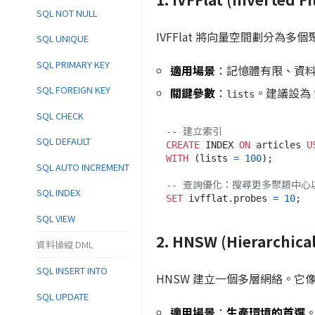
SQL NOT NULL
IVFFlat 將向量空間劃分為多
SQL UNIQUE
SQL PRIMARY KEY
適用場景
：記憶體有限、資
SQL FOREIGN KEY
關鍵參數
：
。建議設為
lists
SQL CHECK
-- 建立索引
SQL DEFAULT
CREATE
 INDEX 
ON
 articles 
U
WITH
 (lists 
=
100
);

SQL AUTO INCREMENT
-- 查詢優化：搜尋更多聚類中心
SQL INDEX
SET
 ivfflat.probes 
=
10
SQL VIEW
2. HNSW (Hierarchica
資料操縱 DML
SQL INSERT INTO
HNSW 建立一個多層網絡。
SQL UPDATE
適用場景
：
生產環境的首選