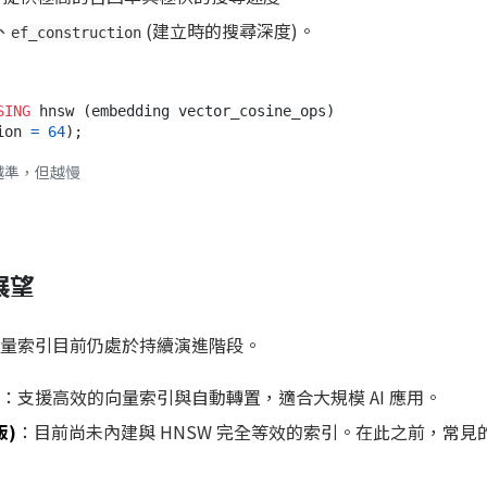
、
(建立時的搜尋深度)。
ef_construction
SING
ion 
=
64
);

大越準，但越慢
展望
量索引目前仍處於持續演進階段。
：支援高效的向量索引與自動轉置，適合大規模 AI 應用。
版)
：目前尚未內建與 HNSW 完全等效的索引。在此之前，常見