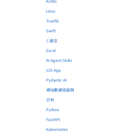
Kotlin
Linux
Traefik
Swift
C 語言
Excel
AI Agent Skills
iOS App
Pydantic AI
網站數據追蹤與
分析
Python
FastAPI
Kubernetes