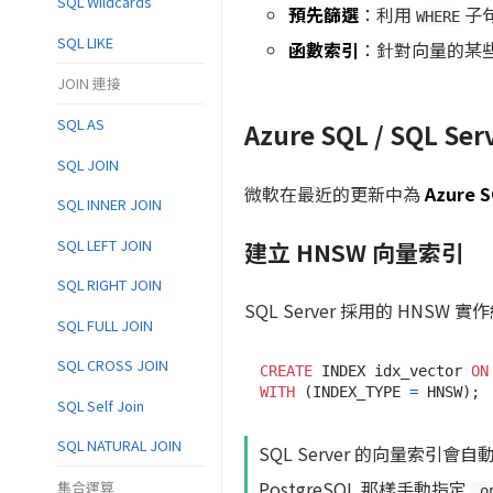
SQL Wildcards
預先篩選
：利用
子句
WHERE
SQL LIKE
函數索引
：針對向量的某些
JOIN 連接
SQL AS
Azure SQL / SQL S
SQL JOIN
微軟在最近的更新中為
Azure 
SQL INNER JOIN
SQL LEFT JOIN
建立 HNSW 向量索引
SQL RIGHT JOIN
SQL Server 採用的 HNSW 
SQL FULL JOIN
SQL CROSS JOIN
CREATE
 INDEX idx_vector 
ON
WITH
 (INDEX_TYPE 
=
SQL Self Join
SQL NATURAL JOIN
SQL Server 的向量索引會自
PostgreSQL 那樣手動指定
集合運算
_o