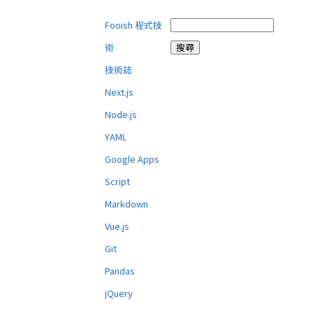
Fooish 程式技
術
技術誌
Next.js
Node.js
YAML
Google Apps
Script
Markdown
Vue.js
Git
Pandas
jQuery