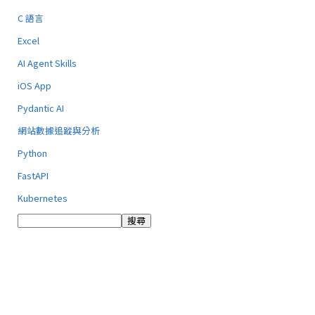
C 語言
Excel
AI Agent Skills
iOS App
Pydantic AI
網站數據追蹤與分析
Python
FastAPI
Kubernetes