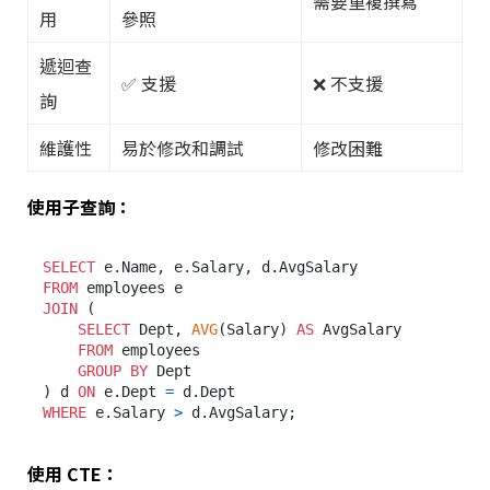
需要重複撰寫
用
參照
遞迴查
✅ 支援
❌ 不支援
詢
維護性
易於修改和調試
修改困難
使用子查詢：
SELECT
FROM
JOIN
 (

SELECT
 Dept, 
AVG
(Salary) 
AS
 AvgSalary

FROM
 employees

GROUP
BY
 Dept

) d 
ON
 e.Dept 
=
WHERE
 e.Salary 
>
使用 CTE：