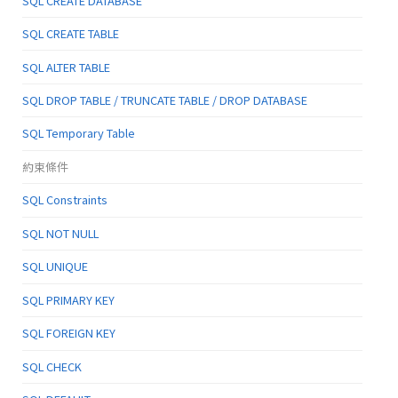
SQL CREATE DATABASE
SQL CREATE TABLE
SQL ALTER TABLE
SQL DROP TABLE / TRUNCATE TABLE / DROP DATABASE
SQL Temporary Table
約束條件
SQL Constraints
SQL NOT NULL
SQL UNIQUE
SQL PRIMARY KEY
SQL FOREIGN KEY
SQL CHECK