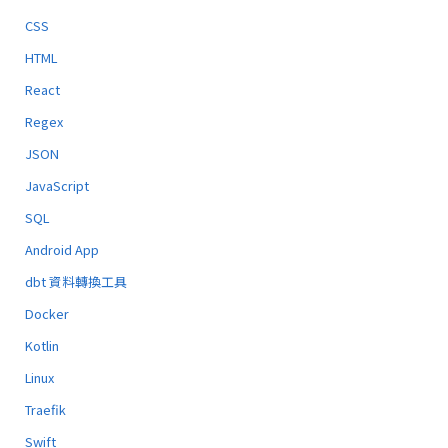
CSS
HTML
React
Regex
JSON
JavaScript
SQL
Android App
dbt 資料轉換工具
Docker
Kotlin
Linux
Traefik
Swift