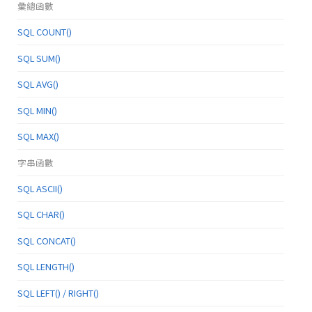
彙總函數
SQL COUNT()
SQL SUM()
SQL AVG()
SQL MIN()
SQL MAX()
字串函數
SQL ASCII()
SQL CHAR()
SQL CONCAT()
SQL LENGTH()
SQL LEFT() / RIGHT()