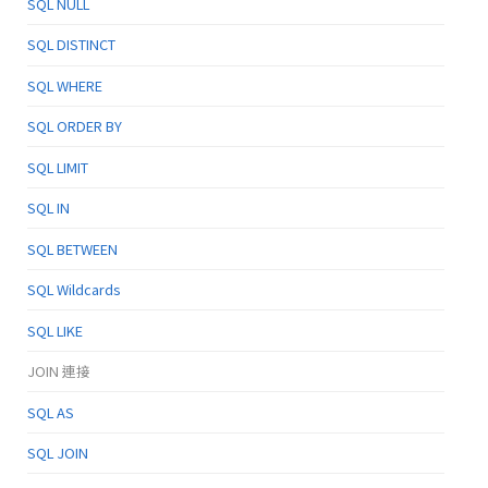
SQL NULL
SQL DISTINCT
SQL WHERE
SQL ORDER BY
SQL LIMIT
SQL IN
SQL BETWEEN
SQL Wildcards
SQL LIKE
JOIN 連接
SQL AS
SQL JOIN