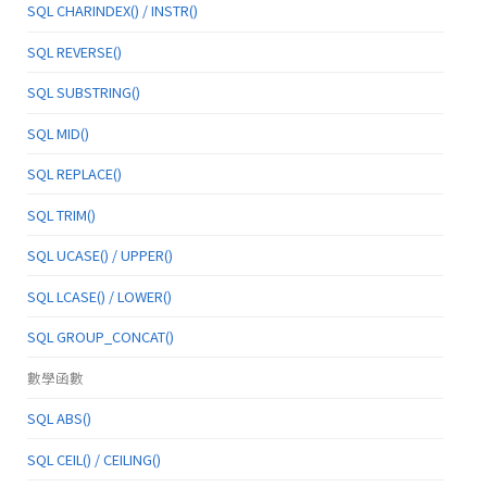
SQL CHARINDEX() / INSTR()
SQL REVERSE()
SQL SUBSTRING()
SQL MID()
SQL REPLACE()
SQL TRIM()
SQL UCASE() / UPPER()
SQL LCASE() / LOWER()
SQL GROUP_CONCAT()
數學函數
SQL ABS()
SQL CEIL() / CEILING()