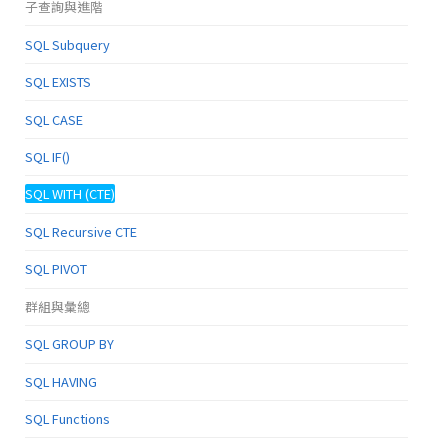
子查詢與進階
SQL Subquery
SQL EXISTS
SQL CASE
SQL IF()
SQL WITH (CTE)
SQL Recursive CTE
SQL PIVOT
群組與彙總
SQL GROUP BY
SQL HAVING
SQL Functions