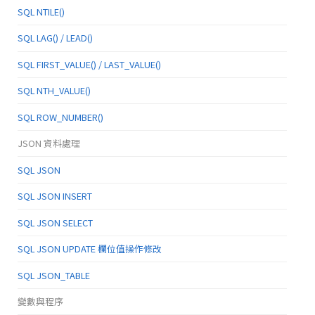
SQL NTILE()
SQL LAG() / LEAD()
SQL FIRST_VALUE() / LAST_VALUE()
SQL NTH_VALUE()
SQL ROW_NUMBER()
JSON 資料處理
SQL JSON
SQL JSON INSERT
SQL JSON SELECT
SQL JSON UPDATE 欄位值操作修改
SQL JSON_TABLE
變數與程序