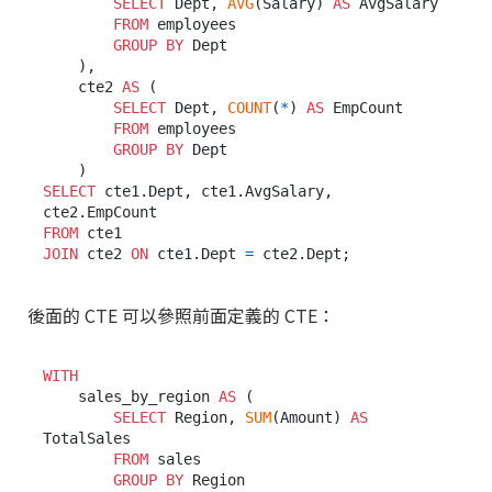
SELECT
 Dept, 
AVG
(Salary) 
AS
 AvgSalary

FROM
 employees

GROUP
BY
 Dept

    ),

    cte2 
AS
 (

SELECT
 Dept, 
COUNT
(
*
) 
AS
 EmpCount

FROM
 employees

GROUP
BY
 Dept

SELECT
 cte1.Dept, cte1.AvgSalary, 
FROM
JOIN
 cte2 
ON
 cte1.Dept 
=
後面的 CTE 可以參照前面定義的 CTE：
WITH
    sales_by_region 
AS
 (

SELECT
 Region, 
SUM
(Amount) 
AS
TotalSales

FROM
 sales

GROUP
BY
 Region
