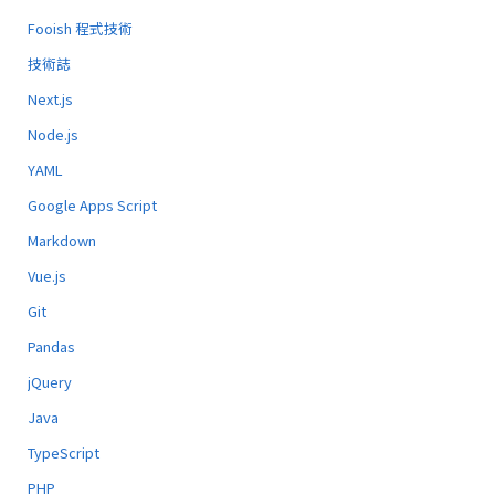
Fooish 程式技術
技術誌
Next.js
Node.js
YAML
Google Apps Script
Markdown
Vue.js
Git
Pandas
jQuery
Java
TypeScript
PHP