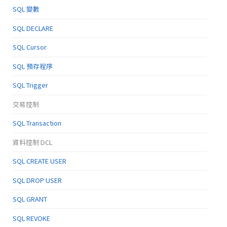
SQL 變數
SQL DECLARE
SQL Cursor
SQL 預存程序
SQL Trigger
交易控制
SQL Transaction
資料控制 DCL
SQL CREATE USER
SQL DROP USER
SQL GRANT
SQL REVOKE