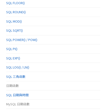
SQL FLOOR()
SQL ROUND()
SQL MOD()
SQL SQRT()
SQL POWER() / POW()
SQL PI()
SQL EXP()
SQL LOG() / LN()
SQL 三角函數
日期函數
SQL 日期與時間
MySQL 日期函數