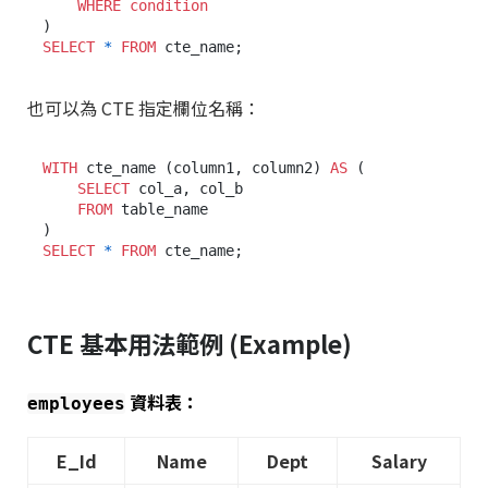
WHERE
condition
SELECT
*
FROM
也可以為 CTE 指定欄位名稱：
WITH
 cte_name (column1, column2) 
AS
 (

SELECT
 col_a, col_b

FROM
 table_name

SELECT
*
FROM
CTE 基本用法範例 (Example)
資料表：
employees
E_Id
Name
Dept
Salary