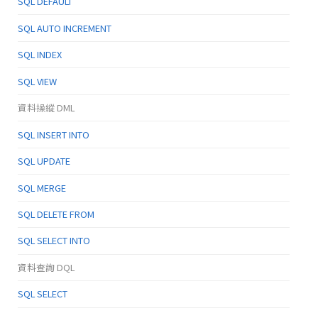
SQL DEFAULT
SQL AUTO INCREMENT
SQL INDEX
SQL VIEW
資料操縱 DML
SQL INSERT INTO
SQL UPDATE
SQL MERGE
SQL DELETE FROM
SQL SELECT INTO
資料查詢 DQL
SQL SELECT