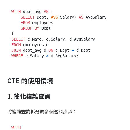
WITH
 dept_avg 
AS
 (

SELECT
 Dept, 
AVG
(Salary) 
AS
 AvgSalary

FROM
 employees

GROUP
BY
 Dept

SELECT
FROM
JOIN
 dept_avg d 
ON
 e.Dept 
=
WHERE
 e.Salary 
>
CTE 的使用情境
1. 簡化複雜查詢
將複雜查詢拆分成多個邏輯步驟：
WITH