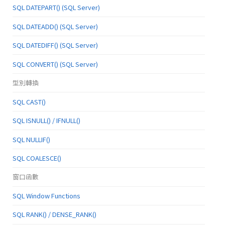
SQL DATEPART() (SQL Server)
SQL DATEADD() (SQL Server)
SQL DATEDIFF() (SQL Server)
SQL CONVERT() (SQL Server)
型別轉換
SQL CAST()
SQL ISNULL() / IFNULL()
SQL NULLIF()
SQL COALESCE()
窗口函數
SQL Window Functions
SQL RANK() / DENSE_RANK()