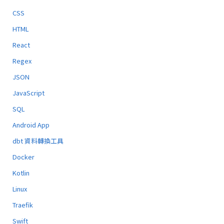
CSS
HTML
React
Regex
JSON
JavaScript
SQL
Android App
dbt 資料轉換工具
Docker
Kotlin
Linux
Traefik
Swift