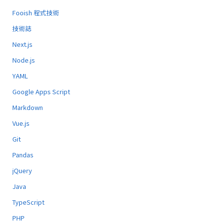
Fooish 程式技術
技術誌
Next.js
Node.js
YAML
Google Apps Script
Markdown
Vue.js
Git
Pandas
jQuery
Java
TypeScript
PHP