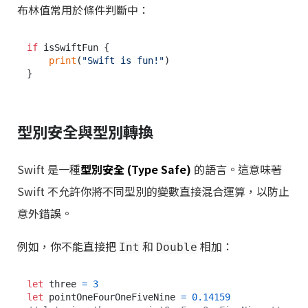
布林值常用於條件判斷中：
if
 isSwiftFun {

print
(
"Swift is fun!"
)

型別安全與型別轉換
Swift 是一種
型別安全 (Type Safe)
的語言。這意味著
Swift 不允許你將不同型別的變數直接混合運算，以防止
意外錯誤。
例如，你不能直接把
和
相加：
Int
Double
let
 three 
=
3
let
 pointOneFourOneFiveNine 
=
0.14159