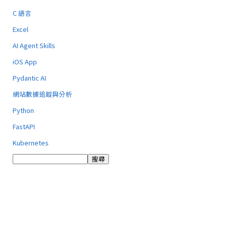
C 語言
Excel
AI Agent Skills
iOS App
Pydantic AI
網站數據追蹤與分析
Python
FastAPI
Kubernetes