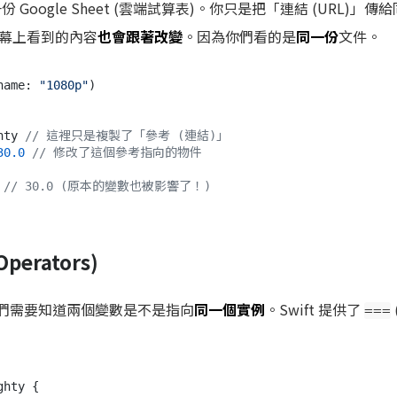
Google Sheet (雲端試算表)。你只是把「連結 (URL)」
幕上看到的內容
也會跟著改變
。因為你們看的是
同一份
文件。
name: 
"1080p"
)

hty 
// 這裡只是複製了「參考 (連結)」
30.0
// 修改了這個參考指向的物件
 
// 30.0 (原本的變數也被影響了！)
perators)
候我們需要知道兩個變數是不是指向
同一個實例
。Swift 提供了
===
hty {
