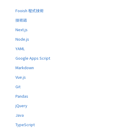
Fooish 程式技術
技術誌
Next.js
Node.js
YAML
Google Apps Script
Markdown
Vue.js
Git
Pandas
jQuery
Java
TypeScript