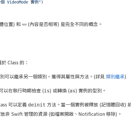
VideoMode 實例"
)

體位置) 和
(內容是否相等) 是完全不同的概念。
==
 Class 的：
別可以繼承另一個類別，獲得其屬性與方法。(詳見
類別繼承
)
可以在執行時期檢查 (
) 或轉換 (
) 實例的型別。
is
as
lass 可以定義
方法。當一個實例被釋放 (記憶體回收) 
deinit
wift 管理的資源 (如檔案開啟、Notification 移除)。