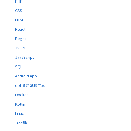
PHP
CSS
HTML
React
Regex
JSON
JavaScript
SQL
Android App
dbt 資料轉換工具
Docker
Kotlin
Linux
Traefik