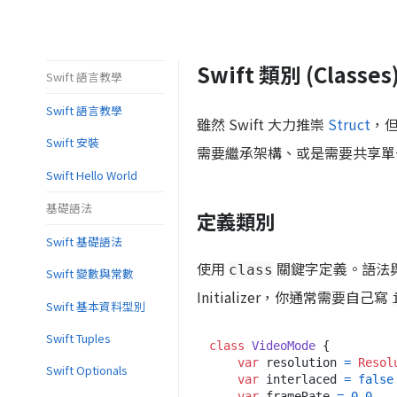
Swift 類別 (Classe
Swift 語言教學
Swift 語言教學
雖然 Swift 大力推崇
Struct
，
Swift 安裝
需要繼承架構、或是需要共享單一
Swift Hello World
基礎語法
定義類別
Swift 基礎語法
使用
關鍵字定義。語法與 S
class
Swift 變數與常數
Initializer，你通常需要自己寫
Swift 基本資料型別
Swift Tuples
class
VideoMode
 {

var
 resolution 
=
Resol
Swift Optionals
var
 interlaced 
=
false
var
 frameRate 
=
0.0