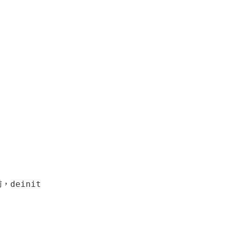
前，
deinit