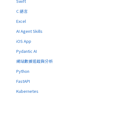
Swift
C 語言
Excel
AI Agent Skills
iOS App
Pydantic AI
網站數據追蹤與分析
Python
FastAPI
Kubernetes