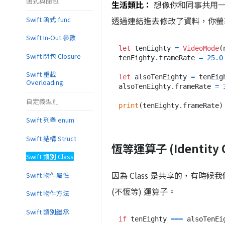
函式與閉包
生活類比：
想像你和同事共用一份 
透過連結進去修改了資料，你螢
Swift 函式 func
Swift In-Out 參數
let
 tenEighty 
=
VideoMode
(
Swift 閉包 Closure
tenEighty.frameRate 
=
25.0
Swift 重載
let
 alsoTenEighty 
=
 tenEig
Overloading
alsoTenEighty.frameRate 
=
自定義型別
print
(tenEighty.frameRate)
Swift 列舉 enum
Swift 結構 Struct
恆等運算子 (Identity O
Swift 類別 Class
因為 Class 是共享的，有時
Swift 物件屬性
(不恆等) 運算子。
Swift 物件方法
Swift 類別繼承
if
 tenEighty 
===
 alsoTenEig