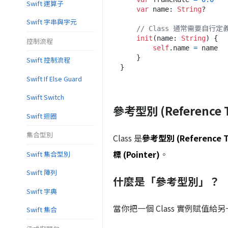
Swift 運算子
var
 name: 
String
?

Swift 字串與字元
// Class 通常需要自行
init
(
name
: 
String
) {

控制流程
self
.name 
=
 name

    }

Swift 控制流程
Swift If Else Guard
Swift Switch
參考型別 (Reference 
Swift 迴圈
集合型別
Class 是
參考型別 (Reference T
標 (Pointer)
。
Swift 集合型別
Swift 陣列
什麼是「參考型別」？
Swift 字典
當你把一個 Class 實例賦值給
Swift 集合