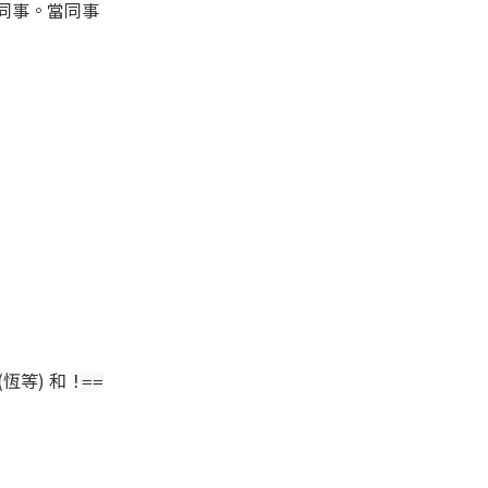
傳給同事。當同事
(恆等) 和
!==