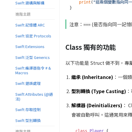
print
(
"這兩個變數指向同一個 
Swift 建構與解構
進階主題
注意：
(是否指向同一記憶
Swift 記憶體 ARC
===
Swift 協定 Protocols
Class 獨有的功能
Swift Extensions
Swift 泛型 Generics
以下功能是 Struct 做不到，專屬於
Swift 編譯器指令 # &
Macros
繼承 (Inheritance)
：一個類
Swift 錯誤處理
型別轉換 (Type Casting)
：
Swift Attributes (@語
法)
解構器 (Deinitializers)
： C
Swift 存取控制
會被自動呼叫。這通常用來釋放非 S
Swift 型別轉換
進階主題
class
Player
 {
