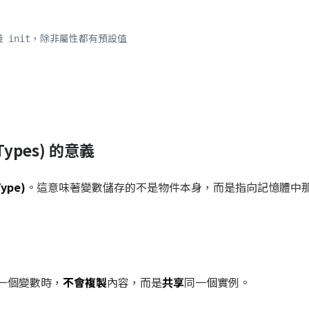
定義 init，除非屬性都有預設值
Types) 的意義
ype)
。這意味著變數儲存的不是物件本身，而是指向記憶體中
另一個變數時，
不會複製
內容，而是
共享
同一個實例。