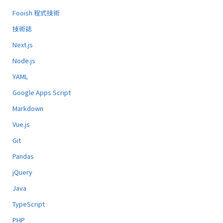
Fooish 程式技術
技術誌
Next.js
Node.js
YAML
Google Apps Script
Markdown
Vue.js
Git
Pandas
jQuery
Java
TypeScript
PHP