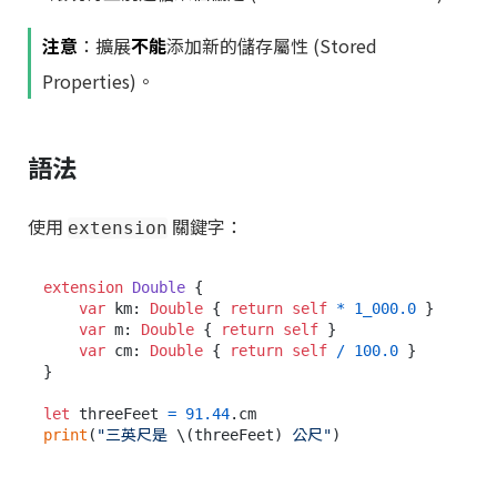
注意
：擴展
不能
添加新的儲存屬性 (Stored
Properties)。
語法
使用
關鍵字：
extension
extension
Double
 {

var
 km: 
Double
 { 
return
self
*
1_000.0
 }

var
 m: 
Double
 { 
return
self
 }

var
 cm: 
Double
 { 
return
self
/
100.0
 }

}

let
 threeFeet 
=
91.44
print
(
"三英尺是 
\(threeFeet)
 公尺"