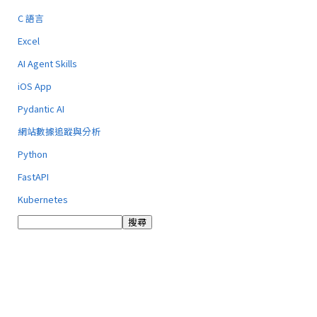
C 語言
Excel
AI Agent Skills
iOS App
Pydantic AI
網站數據追蹤與分析
Python
FastAPI
Kubernetes