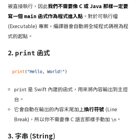
被直接執行，因此
我們不需要像 C 或 Java 那樣一定要
寫一個
函式作為程式進入點
。對於可執行檔
main
(Executable) 專案，編譯器會自動將全域程式碼視為程
式的起點。
2.
函式
print
print
(
"Hello, World!"
是 Swift 內建的函式，用來將內容輸出到主控
print
台。
它會自動在輸出的內容末尾加上
換行符號
(Line
Break)，所以你不需要像 C 語言那樣手動加
。
\n
3. 字串 (String)