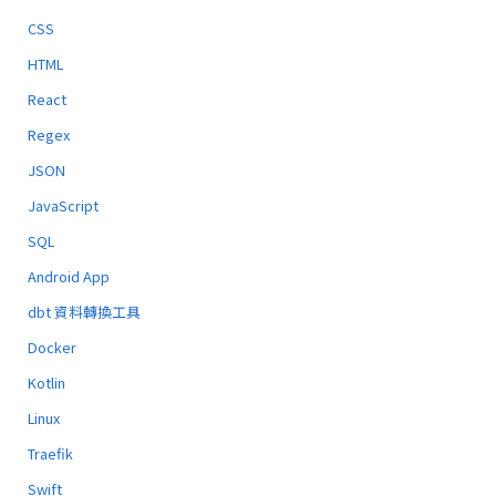
CSS
HTML
React
Regex
JSON
JavaScript
SQL
Android App
dbt 資料轉換工具
Docker
Kotlin
Linux
Traefik
Swift