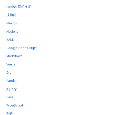
Fooish 程式技術
技術誌
Next.js
Node.js
YAML
Google Apps Script
Markdown
Vue.js
Git
Pandas
jQuery
Java
TypeScript
PHP