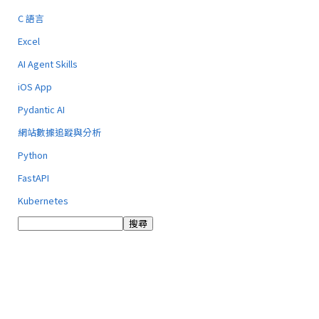
C 語言
Excel
AI Agent Skills
iOS App
Pydantic AI
網站數據追蹤與分析
Python
FastAPI
Kubernetes