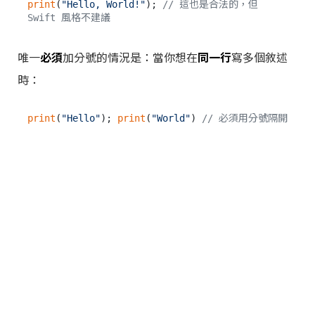
print
(
"Hello, World!"
); 
// 這也是合法的，但 
Swift 風格不建議
唯一
必須
加分號的情況是：當你想在
同一行
寫多個敘述
時：
print
(
"Hello"
); 
print
(
"World"
) 
// 必須用分號隔開