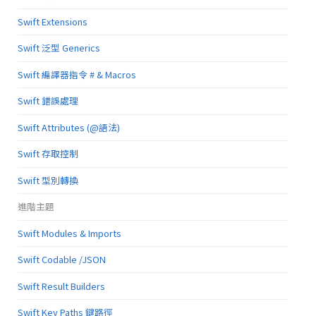
Swift Extensions
Swift 泛型 Generics
Swift 編譯器指令 # & Macros
Swift 錯誤處理
Swift Attributes (@語法)
Swift 存取控制
Swift 型別轉換
進階主題
Swift Modules & Imports
Swift Codable /JSON
Swift Result Builders
Swift Key Paths 鍵路徑