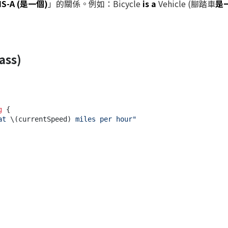
IS-A (是一個)
」的關係。例如：Bicycle
is a
Vehicle (腳踏車
是
ss)
g
 {

at 
\(currentSpeed)
 miles per hour"