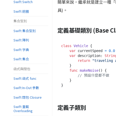
簡單來說，繼承就是建立一種「
Swift Switch
具)。
Swift 迴圈
集合型別
定義基礎類別 (Base Cla
Swift 集合型別
Swift 陣列
class
Vehicle
 {

Swift 字典
var
 currentSpeed 
=
0.0
var
 description: 
Strin
Swift 集合
return
"traveling 
    }

函式與閉包
func
makeNoise
() {

// 預設什麼都不做
Swift 函式 func
    }

Swift In-Out 參數
Swift 閉包 Closure
定義子類別
Swift 重載
Overloading