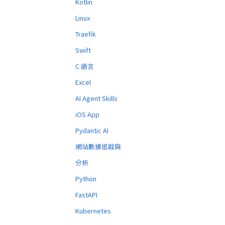
Kotlin
Linux
Traefik
Swift
C 語言
Excel
AI Agent Skills
iOS App
Pydantic AI
網站數據追蹤與
分析
Python
FastAPI
Kubernetes