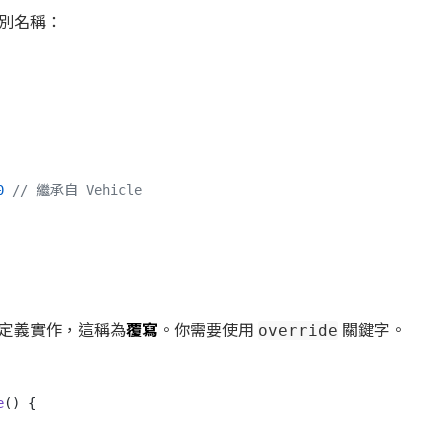
別名稱：
0
// 繼承自 Vehicle
定義實作，這稱為
覆寫
。你需要使用
關鍵字。
override
e
() {
