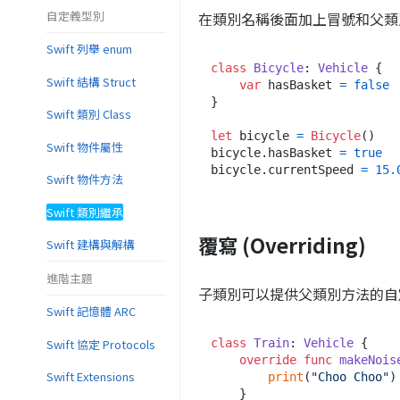
自定義型別
在類別名稱後面加上冒號和父類
Swift 列舉 enum
class
Bicycle
: 
Vehicle
 {

Swift 結構 Struct
var
 hasBasket 
=
false
}

Swift 類別 Class
let
 bicycle 
=
Bicycle
()

Swift 物件屬性
bicycle.hasBasket 
=
true
bicycle.currentSpeed 
=
15.
Swift 物件方法
Swift 類別繼承
覆寫 (Overriding)
Swift 建構與解構
進階主題
子類別可以提供父類別方法的自
Swift 記憶體 ARC
Swift 協定 Protocols
class
Train
: 
Vehicle
 {

override
func
makeNois
Swift Extensions
print
(
"Choo Choo"
)

    }
