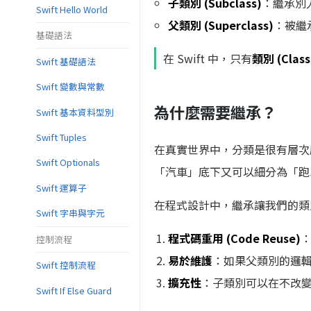
子類別 (Subclass)
：繼承別
Swift Hello World
父類別 (Superclass)
：被繼
基礎語法
在 Swift 中，只有
類別 (Class
Swift 基礎語法
Swift 變數與常數
為什麼需要繼承？
Swift 基本資料型別
Swift Tuples
在真實世界中，分類是很有層次
Swift Optionals
「汽車」底下又可以細分為「跑
Swift 運算子
在程式設計中，繼承讓我們的類
Swift 字串與字元
程式碼重用 (Code Reuse)
控制流程
易於維護
：如果父類別的邏輯
Swift 控制流程
擴充性
：子類別可以在不改
Swift If Else Guard