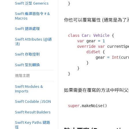
Swift 泛型 Generics
Swift 編譯器指令 # &
Macros
你也可以覆寫屬性 (通常是為了添加觀察
Swift 錯誤處理
class
Car
: 
Vehicle
 {

Swift Attributes (@語
var
 gear 
=
1
法)
override
var
 currentSp
didSet
 {

Swift 存取控制
            gear 
=
Int
(cur
        }

Swift 型別轉換
    }

進階主題
Swift Modules &
如果需要在覆寫的方法中呼叫
Imports
Swift Codable /JSON
super
Swift Result Builders
Swift Key Paths 鍵路
徑