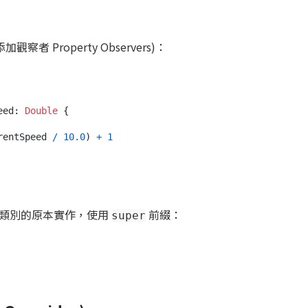
者 Property Observers)：
eed: 
Double
 {

rentSpeed 
/
10.0
) 
+
1
父類別的原本實作，使用
前綴：
super