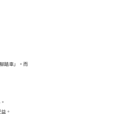
腳踏車」。而
碼。
受益。