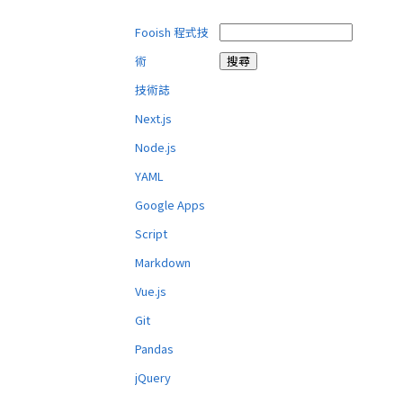
Fooish 程式技
術
技術誌
Next.js
Node.js
YAML
Google Apps
Script
Markdown
Vue.js
Git
Pandas
jQuery