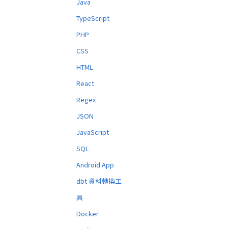
Java
TypeScript
PHP
CSS
HTML
React
Regex
JSON
JavaScript
SQL
Android App
dbt 資料轉換工
具
Docker