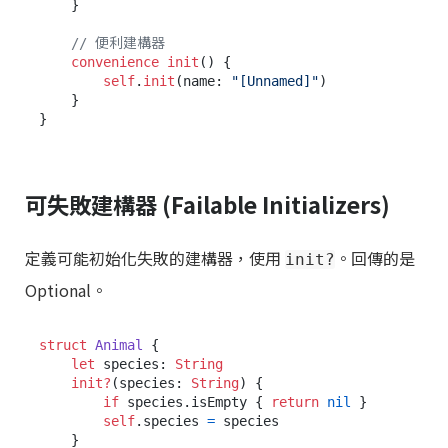
    }

// 便利建構器
convenience
init
() {

self
.
init
(name: 
"[Unnamed]"
)

    }

可失敗建構器 (Failable Initializers)
定義可能初始化失敗的建構器，使用
。回傳的是
init?
Optional。
struct
Animal
 {

let
 species: 
String
init?
(
species
: 
String
) {

if
 species.isEmpty { 
return
nil
 }

self
.species 
=
 species

    }
