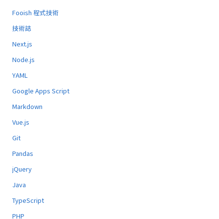
Fooish 程式技術
技術誌
Next.js
Node.js
YAML
Google Apps Script
Markdown
Vue.js
Git
Pandas
jQuery
Java
TypeScript
PHP