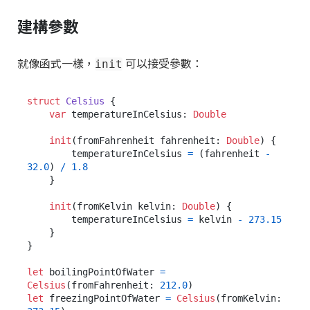
建構參數
就像函式一樣，
可以接受參數：
init
struct
Celsius
 {

var
 temperatureInCelsius: 
Double
init
(
fromFahrenheit
fahrenheit
: 
Double
) {

        temperatureInCelsius 
=
 (fahrenheit 
-
32.0
) 
/
1.8
    }

init
(
fromKelvin
kelvin
: 
Double
) {

        temperatureInCelsius 
=
 kelvin 
-
273.15
    }

}

let
 boilingPointOfWater 
=
Celsius
(fromFahrenheit: 
212.0
let
 freezingPointOfWater 
=
Celsius
(fromKelvin: 