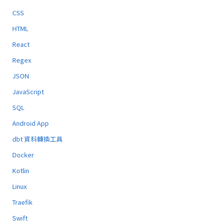
CSS
HTML
React
Regex
JSON
JavaScript
SQL
Android App
dbt 資料轉換工具
Docker
Kotlin
Linux
Traefik
Swift