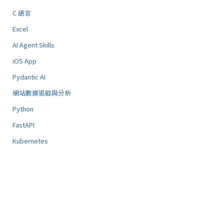
C 語言
Excel
AI Agent Skills
iOS App
Pydantic AI
網站數據追蹤與分析
Python
FastAPI
Kubernetes