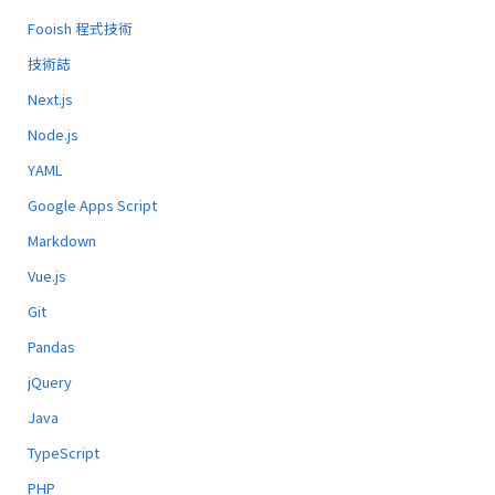
Fooish 程式技術
技術誌
Next.js
Node.js
YAML
Google Apps Script
Markdown
Vue.js
Git
Pandas
jQuery
Java
TypeScript
PHP