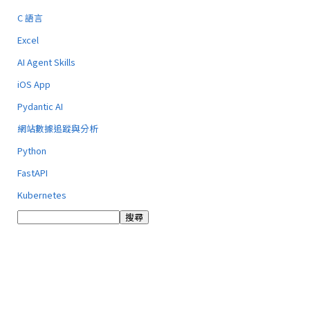
C 語言
Excel
AI Agent Skills
iOS App
Pydantic AI
網站數據追蹤與分析
Python
FastAPI
Kubernetes