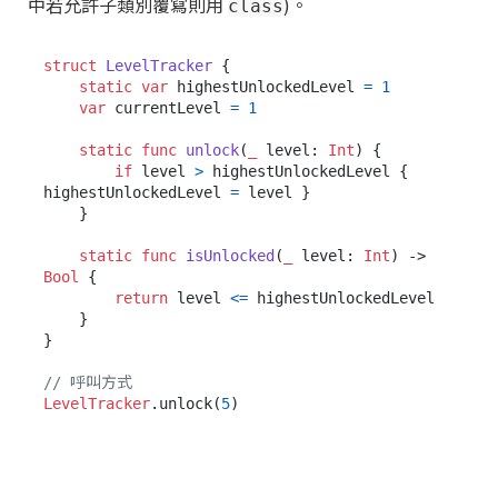
中若允許子類別覆寫則用
)。
class
struct
LevelTracker
 {

static
var
 highestUnlockedLevel 
=
1
var
 currentLevel 
=
1
static
func
unlock
(
_
level
: 
Int
) {

if
 level 
>
 highestUnlockedLevel { 
highestUnlockedLevel 
=
 level }

    }

static
func
isUnlocked
(
_
level
: 
Int
) -> 
Bool
 {

return
 level 
<=
 highestUnlockedLevel

    }

}

// 呼叫方式
LevelTracker
.unlock(
5