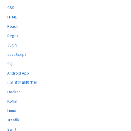
CSS
HTML
React
Regex
JSON
JavaScript
SQL
Android App
dbt 資料轉換工具
Docker
Kotlin
Linux
Traefik
Swift