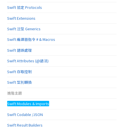
Swift 協定 Protocols
Swift Extensions
Swift 泛型 Generics
Swift 編譯器指令 # & Macros
Swift 錯誤處理
Swift Attributes (@語法)
Swift 存取控制
Swift 型別轉換
進階主題
Swift Modules & Imports
Swift Codable /JSON
Swift Result Builders