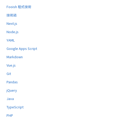
Fooish 程式技術
技術誌
Next.js
Node.js
YAML
Google Apps Script
Markdown
Vue.js
Git
Pandas
jQuery
Java
TypeScript
PHP