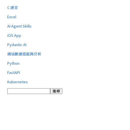
C 語言
Excel
AI Agent Skills
iOS App
Pydantic AI
網站數據追蹤與分析
Python
FastAPI
Kubernetes