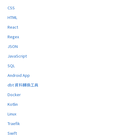
CSS
HTML
React
Regex
JSON
JavaScript
SQL
Android App
dbt 資料轉換工具
Docker
Kotlin
Linux
Traefik
Swift