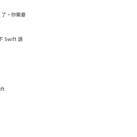
ft 了。你需要
wift 語
ft