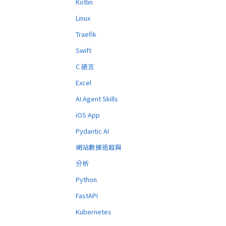
Kotlin
Linux
Traefik
Swift
C 語言
Excel
AI Agent Skills
iOS App
Pydantic AI
網站數據追蹤與
分析
Python
FastAPI
Kubernetes