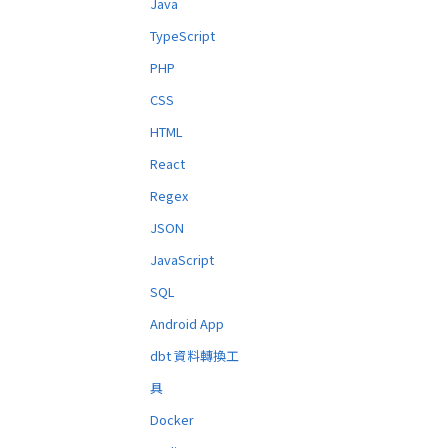
Java
TypeScript
PHP
CSS
HTML
React
Regex
JSON
JavaScript
SQL
Android App
dbt 資料轉換工
具
Docker