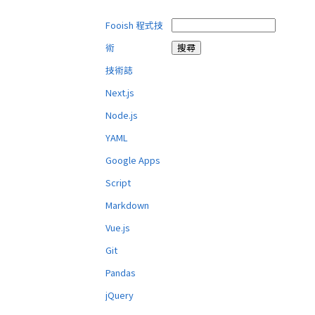
Fooish 程式技
術
技術誌
Next.js
Node.js
YAML
Google Apps
Script
Markdown
Vue.js
Git
Pandas
jQuery