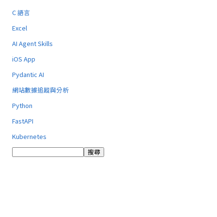
C 語言
Excel
AI Agent Skills
iOS App
Pydantic AI
網站數據追蹤與分析
Python
FastAPI
Kubernetes