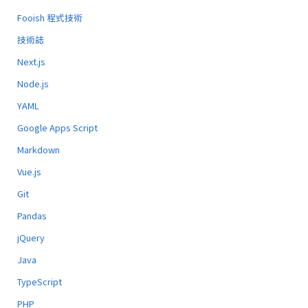
Fooish 程式技術
技術誌
Next.js
Node.js
YAML
Google Apps Script
Markdown
Vue.js
Git
Pandas
jQuery
Java
TypeScript
PHP