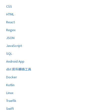
CSS
HTML
React
Regex
JSON
JavaScript
SQL
Android App
dbt 資料轉換工具
Docker
Kotlin
Linux
Traefik
Swift