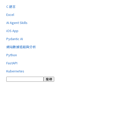
C 語言
Excel
AI Agent Skills
iOS App
Pydantic AI
網站數據追蹤與分析
Python
FastAPI
Kubernetes