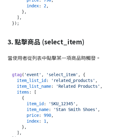
index
: 
2
,

    },

  ],

3. 點擊商品 (select_item)
當使用者從列表中點擊某一項商品時觸發。
gtag
(
'event'
, 
'select_item'
, {

item_list_id
: 
'related_products'
,

item_list_name
: 
'Related Products'
,

items
: [

    {

item_id
: 
'SKU_12345'
,

item_name
: 
'Stan Smith Shoes'
,

price
: 
990
,

index
: 
1
,

    },

  ],
