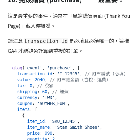
這是最重要的事件。通常在「感謝購買頁面 (Thank You
Page)」載入時觸發。
請注意
是必填且必須唯一的，這樣
transaction_id
GA4 才能避免計算到重複的訂單。
gtag
(
'event'
, 
'purchase'
, {

transaction_id
: 
'T_12345'
, 
// 訂單編號 (必填)
value
: 
2040
, 
// 訂單總金額 (含稅、運費)
tax
: 
0
, 
// 稅額
shipping
: 
60
, 
// 運費
currency
: 
'TWD'
,

coupon
: 
'SUMMER_FUN'
,

items
: [

    {

item_id
: 
'SKU_12345'
,

item_name
: 
'Stan Smith Shoes'
,

price
: 
990
,

quantity
: 
2
,
