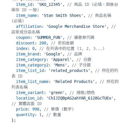
item_id
: 
'SKU_12345'
, 
// 商品 ID (必填，與後台
庫存 ID 一致)
item_name
: 
'Stan Smith Shoes'
, 
// 商品名稱 
(必填)
affiliation
: 
'Google Merchandise Store'
, 
// 
店家或分店名稱
coupon
: 
'SUMMER_FUN'
, 
// 優惠券代碼
discount
: 
200
, 
// 折扣金額
index
: 
0
, 
// 在列表中的位置 (1, 2, 3...)
item_brand
: 
'Google'
, 
// 品牌
item_category
: 
'Apparel'
, 
// 分類
item_category2
: 
'Mens'
, 
// 子分類
item_list_id
: 
'related_products'
, 
// 所在的列
表 ID
item_list_name
: 
'Related Products'
, 
// 所在的
列表名稱
item_variant
: 
'green'
, 
// 規格/顏色
location_id
: 
'ChIJIQBpAG2ahYAR_6128GcTUEo'
, 
// 實體店面 ID
price
: 
990
, 
// 單價 (數字)
quantity
: 
1
, 
// 數量