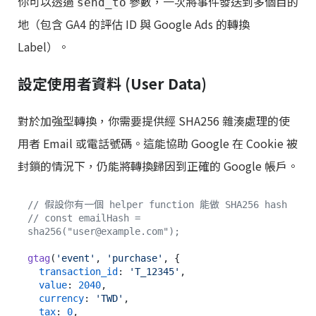
你可以透過
參數，一次將事件發送到多個目的
send_to
地（包含 GA4 的評估 ID 與 Google Ads 的轉換
Label）。
設定使用者資料 (User Data)
對於加強型轉換，你需要提供經 SHA256 雜湊處理的使
用者 Email 或電話號碼。這能協助 Google 在 Cookie 被
封鎖的情況下，仍能將轉換歸因到正確的 Google 帳戶。
// 假設你有一個 helper function 能做 SHA256 hash
// const emailHash = 
sha256("user@example.com");
gtag
(
'event'
, 
'purchase'
, {

transaction_id
: 
'T_12345'
,

value
: 
2040
,

currency
: 
'TWD'
,

tax
: 
0
,
