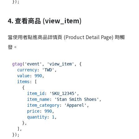
4. 查看商品 (view_item)
當使用者點進商品詳情頁 (Product Detail Page) 時觸
發。
gtag
(
'event'
, 
'view_item'
, {

currency
: 
'TWD'
,

value
: 
990
,

items
: [

    {

item_id
: 
'SKU_12345'
,

item_name
: 
'Stan Smith Shoes'
,

item_category
: 
'Apparel'
,

price
: 
990
,

quantity
: 
1
,

    },

  ],
