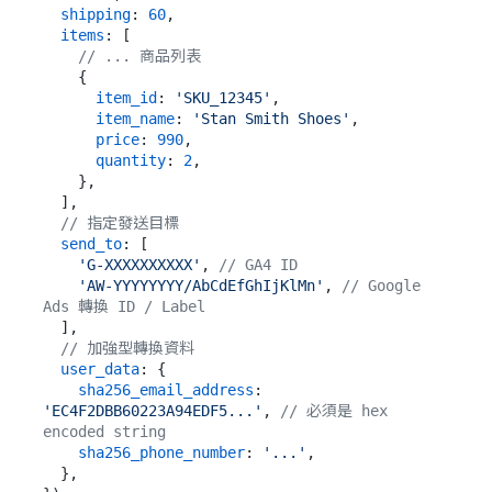
shipping
: 
60
,

items
: [

// ... 商品列表
    {

item_id
: 
'SKU_12345'
,

item_name
: 
'Stan Smith Shoes'
,

price
: 
990
,

quantity
: 
2
,

    },

  ],

// 指定發送目標
send_to
: [

'G-XXXXXXXXXX'
, 
// GA4 ID
'AW-YYYYYYYY/AbCdEfGhIjKlMn'
, 
// Google 
Ads 轉換 ID / Label
  ],

// 加強型轉換資料
user_data
: {

sha256_email_address
: 
'EC4F2DBB60223A94EDF5...'
, 
// 必須是 hex 
encoded string
sha256_phone_number
: 
'...'
,

  },
