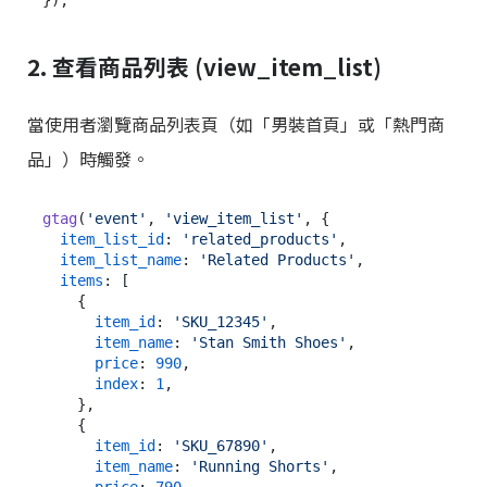
2. 查看商品列表 (view_item_list)
當使用者瀏覽商品列表頁（如「男裝首頁」或「熱門商
品」）時觸發。
gtag
(
'event'
, 
'view_item_list'
, {

item_list_id
: 
'related_products'
,

item_list_name
: 
'Related Products'
,

items
: [

    {

item_id
: 
'SKU_12345'
,

item_name
: 
'Stan Smith Shoes'
,

price
: 
990
,

index
: 
1
,

    },

    {

item_id
: 
'SKU_67890'
,

item_name
: 
'Running Shorts'
,

price
: 
790
,
