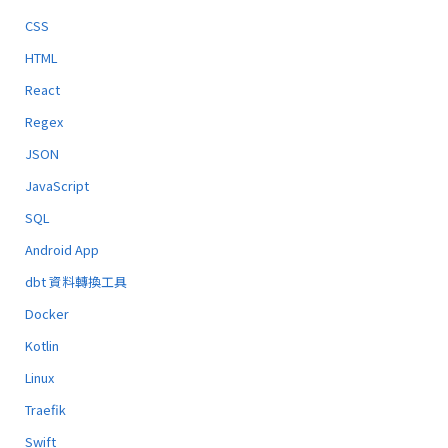
CSS
HTML
React
Regex
JSON
JavaScript
SQL
Android App
dbt 資料轉換工具
Docker
Kotlin
Linux
Traefik
Swift