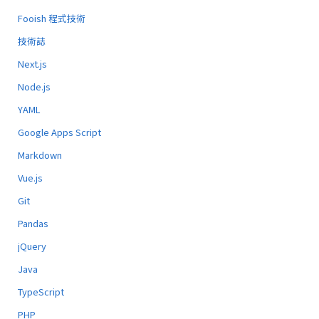
Fooish 程式技術
技術誌
Next.js
Node.js
YAML
Google Apps Script
Markdown
Vue.js
Git
Pandas
jQuery
Java
TypeScript
PHP