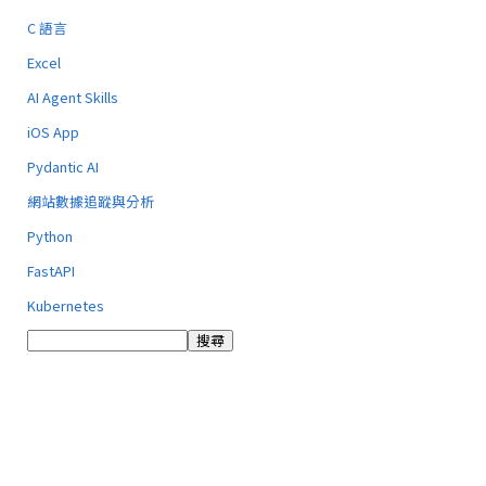
C 語言
Excel
AI Agent Skills
iOS App
Pydantic AI
網站數據追蹤與分析
Python
FastAPI
Kubernetes