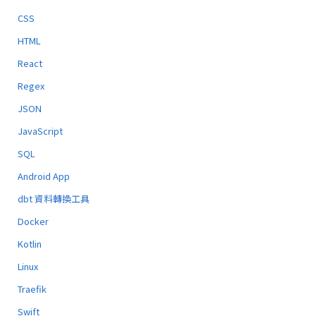
CSS
HTML
React
Regex
JSON
JavaScript
SQL
Android App
dbt 資料轉換工具
Docker
Kotlin
Linux
Traefik
Swift