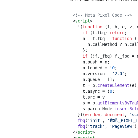
<!-- Meta Pixel Code -->
<
script
>
  !(
function
 (
f, b, e, v, 
if
 (f.
fbq
) 
return
;

    n = f.
fbq
 = 
function
 (
      n.
callMethod
 ? n.
cal
    };

if
 (!f.
_fbq
) f.
_fbq
 = n
    n.
push
 = n;

    n.
loaded
 = !
0
;

    n.
version
 = 
'2.0'
;

    n.
queue
 = [];

    t = b.
createElement
(e);
    t.
async
 = !
0
;

    t.
src
 = v;

    s = b.
getElementsByTag
    s.
parentNode
.
insertBef
  })(
window
, 
document
, 
'sc
fbq
(
'init'
, 
'你的_PIXEL_I
fbq
(
'track'
, 
'PageView'
</
script
>