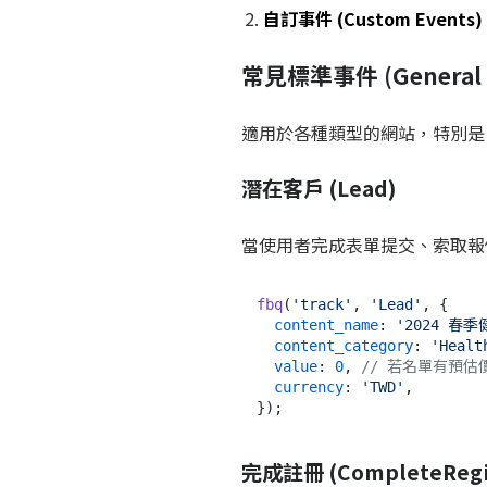
自訂事件 (Custom Events)
常見標準事件 (General /
適用於各種類型的網站，特別是 
潛在客戶 (Lead)
當使用者完成表單提交、索取報
fbq
(
'track'
, 
'Lead'
, {

content_name
: 
'2024 春
content_category
: 
'Healt
value
: 
0
, 
// 若名單有預估
currency
: 
'TWD'
,

完成註冊 (CompleteRegis