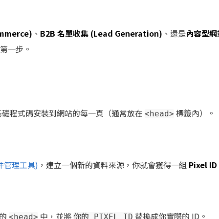
mmerce)
、
B2B 名單收集 (Lead Generation)
、還是
內容型網
效的第一步。
el 的基礎程式碼安裝到網站的每一頁（通常放在
標籤內）。
<head>
 (事件管理工具)
，建立一個新的資料來源，你就會獲得一組
Pixel ID
面的
中，並將
替換成你實際的 ID。
<head>
你的_PIXEL_ID