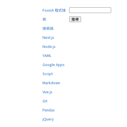
Fooish 程式技
術
技術誌
Next.js
Node.js
YAML
Google Apps
Script
Markdown
Vue.js
Git
Pandas
jQuery