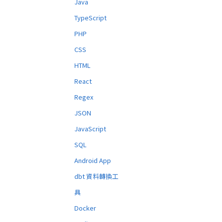
Java
TypeScript
PHP
CSS
HTML
React
Regex
JSON
JavaScript
SQL
Android App
dbt 資料轉換工
具
Docker