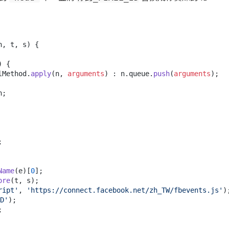
n, t, s
) {

) {

lMethod
.
apply
(n, 
arguments
) : n.
queue
.
push
(
arguments
);

;



Name
(e)[
0
];

ore
(t, s);

ript'
, 
'https://connect.facebook.net/zh_TW/fbevents.js'
);
D'
);
