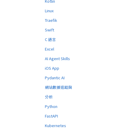
Kotlin
Linux
Traefik
Swift
C 語言
Excel
AI Agent Skills
iOS App
Pydantic AI
網站數據追蹤與
分析
Python
FastAPI
Kubernetes