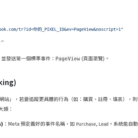
ook.com/tr?id=你的_PIXEL_ID&ev=PageView&noscript=1"
->
，並發送第一個標準事件：
(頁面瀏覽)。
PageView
ing)
網站」，若要追蹤更具體的行為（如：購買、註冊、填表），則
兩大類：
s)
：Meta 預定義好的事件名稱，如
,
。系統能自動
Purchase
Lead