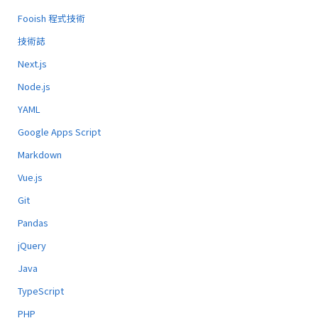
Fooish 程式技術
技術誌
Next.js
Node.js
YAML
Google Apps Script
Markdown
Vue.js
Git
Pandas
jQuery
Java
TypeScript
PHP