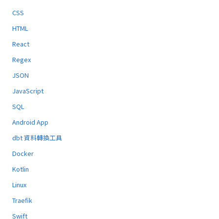
CSS
HTML
React
Regex
JSON
JavaScript
SQL
Android App
dbt 資料轉換工具
Docker
Kotlin
Linux
Traefik
Swift