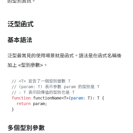
的型別資訊。
泛型函式
基本語法
泛型最常見的使用場景就是函式。語法是在函式名稱後
加上
。
<型別參數>
// <T> 宣告了一個型別變數 T
// (param: T) 表示參數 param 的型別是 T
// : T 表示回傳值的型別也是 T
function
 functionName<T>(
param
: T): T {

return
 param;

多個型別參數