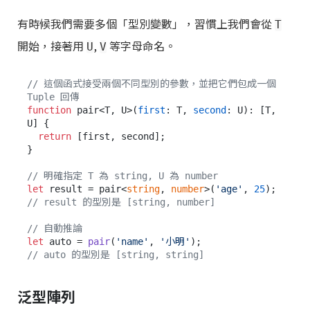
有時候我們需要多個「型別變數」，習慣上我們會從
T
開始，接著用
,
等字母命名。
U
V
// 這個函式接受兩個不同型別的參數，並把它們包成一個 
Tuple 回傳
function
 pair<T, U>(
first
: T, 
second
: U): [T, 
U] {

return
 [first, second];

}

// 明確指定 T 為 string, U 為 number
let
 result = pair<
string
, 
number
>(
'age'
, 
25
// result 的型別是 [string, number]
// 自動推論
let
 auto = 
pair
(
'name'
, 
'小明'
// auto 的型別是 [string, string]
泛型陣列