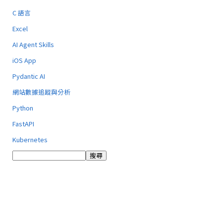
C 語言
Excel
AI Agent Skills
iOS App
Pydantic AI
網站數據追蹤與分析
Python
FastAPI
Kubernetes