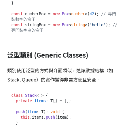
}

const
 numberBox = 
new
Box
<
number
>(
42
); 
// 專門
裝數字的盒子
const
 stringBox = 
new
Box
<
string
>(
'hello'
); 
// 
專門裝字串的盒子
泛型類別 (Generic Classes)
類別使用泛型的方式與介面類似，這讓數據結構（如
Stack, Queue）的實作變得非常方便且安全。
class
Stack
<T> {

private
items
: T[] = [];

push
(
item
: T): 
void
 {

this
.
items
.
push
(item);

  }
