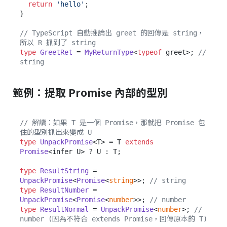
return
'hello'
;

}

// TypeScript 自動推論出 greet 的回傳是 string，
所以 R 抓到了 string
type
GreetRet
 = 
MyReturnType
<
typeof
 greet>; 
// 
string
範例：提取 Promise 內部的型別
// 解讀：如果 T 是一個 Promise，那就把 Promise 包
住的型別抓出來變成 U
type
UnpackPromise
<T> = T 
extends
Promise
<infer U> ? U : T;

type
ResultString
 = 
UnpackPromise
<
Promise
<
string
>>; 
// string
type
ResultNumber
 = 
UnpackPromise
<
Promise
<
number
>>; 
// number
type
ResultNormal
 = 
UnpackPromise
<
number
>; 
// 
number (因為不符合 extends Promise，回傳原本的 T)