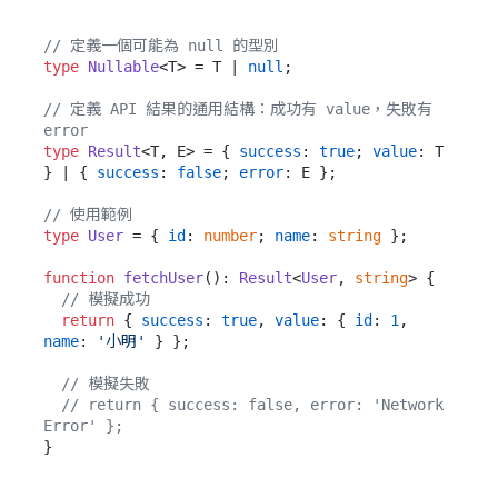
// 定義一個可能為 null 的型別
type
Nullable
<T> = T | 
null
;

// 定義 API 結果的通用結構：成功有 value，失敗有 
error
type
Result
<T, E> = { 
success
: 
true
; 
value
: T 
} | { 
success
: 
false
; 
error
: E };

// 使用範例
type
User
 = { 
id
: 
number
; 
name
: 
string
 };

function
fetchUser
(
): 
Result
<
User
, 
string
> {

// 模擬成功
return
 { 
success
: 
true
, 
value
: { 
id
: 
1
, 
name
: 
'小明'
 } };

// 模擬失敗
// return { success: false, error: 'Network 
Error' };