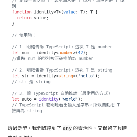
// 定義一個泛型 T，表示輸入是 T 型別，回傳也是 T 型
別
function
 identity<T>(
value
: T): T {

return
 value;

}

// 使用時：
// 1. 明確告訴 TypeScript，這次 T 是 number
let
 num = identity<
number
>(
42
//此時 num 的型別被正確推論為 number
// 2. 明確告訴 TypeScript，這次 T 是 string
let
 str = identity<
string
>(
'hello'
// str 是 string
// 3. 讓 TypeScript 自動推論 (最常用的方式)
let
 auto = 
identity
(
'world'
// TypeScript 聰明地看出輸入是字串，所以自動把 T 
推論為 string
透過泛型，我們既達到了
的靈活性，又保留了具體
any