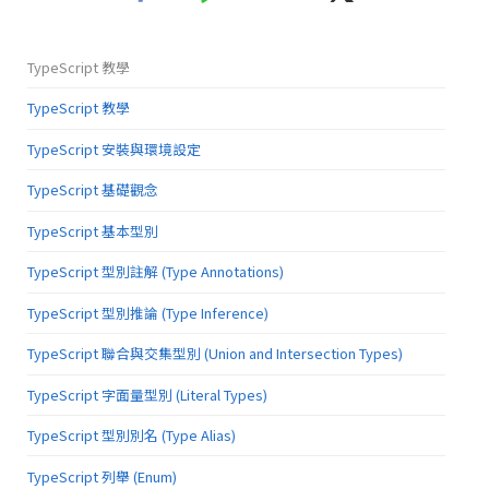
TypeScript 教學
TypeScript 教學
TypeScript 安裝與環境設定
TypeScript 基礎觀念
TypeScript 基本型別
TypeScript 型別註解 (Type Annotations)
TypeScript 型別推論 (Type Inference)
TypeScript 聯合與交集型別 (Union and Intersection Types)
TypeScript 字面量型別 (Literal Types)
TypeScript 型別別名 (Type Alias)
TypeScript 列舉 (Enum)