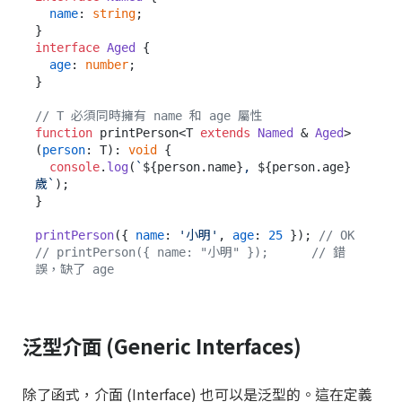
name
: 
string
;

interface
Aged
 {

age
: 
number
;

}

// T 必須同時擁有 name 和 age 屬性
function
 printPerson<T 
extends
Named
 & 
Aged
>
(
person
: T): 
void
 {

console
.
log
(
`
${person.name}
, 
${person.age}
歲`
);

}

printPerson
({ 
name
: 
'小明'
, 
age
: 
25
 }); 
// OK
// printPerson({ name: "小明" });      // 錯
誤，缺了 age
泛型介面 (Generic Interfaces)
除了函式，介面 (Interface) 也可以是泛型的。這在定義