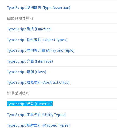
TypeScript 型別斷言 (Type Assertion)
函式與物件導向
TypeScript 函式 (Function)
TypeScript 物件型別 (Object Types)
TypeScript 陣列與元組 (Array and Tuple)
TypeScript 介面 (Interface)
TypeScript 類別 (Class)
TypeScript 抽象類別 (Abstract Class)
進階型別技巧
TypeScript 泛型 (Generics)
TypeScript 工具型別 (Utility Types)
TypeScript 映射型別 (Mapped Types)