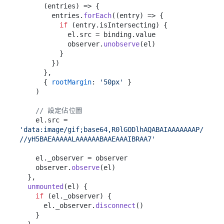
(
entries
) =>
 {

        entries.
forEach
(
(
entry
) =>
 {

if
 (entry.
isIntersecting
) {

            el.
src
 = binding.
value
            observer.
unobserve
(el)

          }

        })

      },

      { 
rootMargin
: 
'50px'
 }

    )

// 設定佔位圖
    el.
src
 = 
'data:image/gif;base64,R0lGODlhAQABAIAAAAAAAP/
//yH5BAEAAAAALAAAAAABAAEAAAIBRAA7'
    el.
_observer
 = observer

    observer.
observe
(el)

  },

unmounted
(
el
) {

if
 (el.
_observer
) {

      el.
_observer
.
disconnect
()

    }
