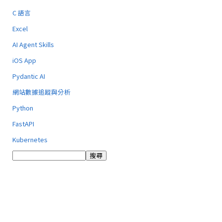
C 語言
Excel
AI Agent Skills
iOS App
Pydantic AI
網站數據追蹤與分析
Python
FastAPI
Kubernetes