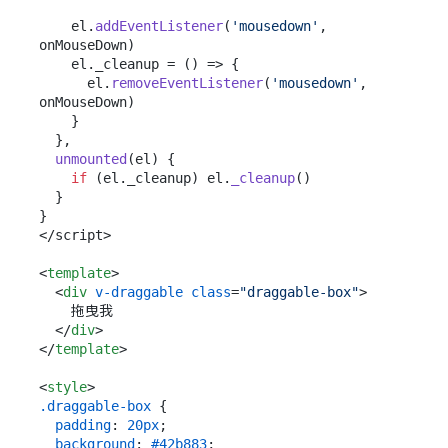
    el.
addEventListener
(
'mousedown'
, 
onMouseDown)

    el.
_cleanup
 = 
() =>
 {

      el.
removeEventListener
(
'mousedown'
, 
onMouseDown)

    }

  },

unmounted
(
el
) {

if
 (el.
_cleanup
) el.
_cleanup
()

  }

}

</script>

<
template
>
<
div
v-draggable
class
=
"draggable-box"
>
    拖曳我

</
div
>
</
template
>
<
style
>
.draggable-box
 {

padding
: 
20px
;

background
: 
#42b883
;
