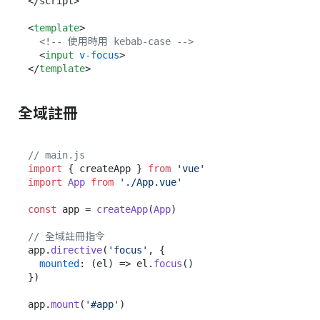
</script>

<
template
>
<!-- 使用時用 kebab-case -->
<
input
v-focus
>
</
template
>
全域註冊
// main.js
import
 { createApp } 
from
'vue'
import
App
from
'./App.vue'
const
 app = 
createApp
(
App
)

// 全域註冊指令
app.
directive
(
'focus'
, {

mounted
: 
(
el
) =>
 el.
focus
()

})

app.
mount
(
'#app'