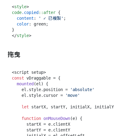
<
style
>
code
.copied
::after
 {

content
: 
' ✓ 已複製'
;

color
: green;

</
style
>
拖曳
const
 vDraggable = {

mounted
(
el
) {

    el.
style
.
position
 = 
'absolute'
    el.
style
.
cursor
 = 
'move'
let
 startX, startY, initialX, initialY

function
onMouseDown
(
e
) {

      startX = e.
clientX
      startY = e.
clientY
      initialX = el.
offsetLeft