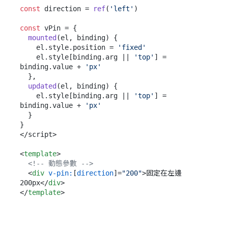
const
 direction = 
ref
(
'left'
)

const
 vPin = {

mounted
(
el, binding
) {

    el.
style
.
position
 = 
'fixed'
    el.
style
[binding.
arg
 || 
'top'
] = 
binding.
value
 + 
'px'
  },

updated
(
el, binding
) {

    el.
style
[binding.
arg
 || 
'top'
] = 
binding.
value
 + 
'px'
  }

}

</script>

<
template
>
<!-- 動態參數 -->
<
div
v-pin:
[
direction
]=
"200"
>
固定在左邊 
200px
</
div
>
</
template
>