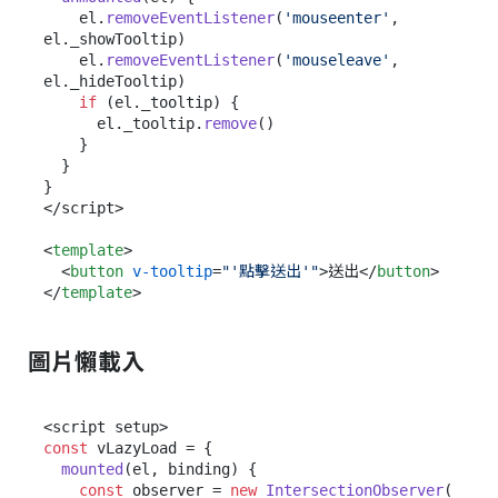
    el.
removeEventListener
(
'mouseenter'
, 
el.
_showTooltip
)

    el.
removeEventListener
(
'mouseleave'
, 
el.
_hideTooltip
)

if
 (el.
_tooltip
) {

      el.
_tooltip
.
remove
()

    }

  }

}

</script>

<
template
>
<
button
v-tooltip
=
"'點擊送出'"
>
送出
</
button
>
</
template
>
圖片懶載入
const
 vLazyLoad = {

mounted
(
el, binding
) {

const
 observer = 
new
IntersectionObserver
(
