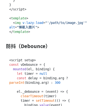
  }

}

</script>

<
template
>
<
img
v-lazy-load
=
"'/path/to/image.jpg'"
alt
=
"懶載入圖片"
>
</
template
>
防抖（Debounce）
const
 vDebounce = {

mounted
(
el, binding
) {

let
 timer = 
null
const
 delay = binding.
arg
 ? 
parseInt
(binding.
arg
) : 
300
    el.
_debounce
 = 
(
event
) =>
 {

clearTimeout
(timer)

      timer = 
setTimeout
(
() =>
 {

        binding.
value
(event)
