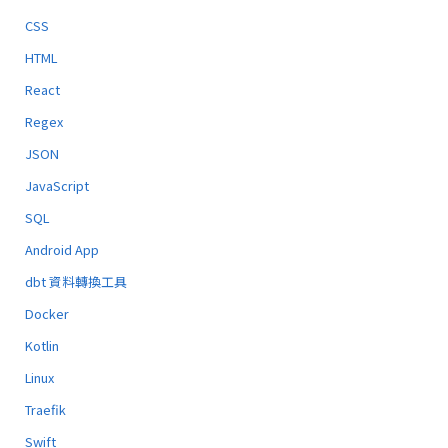
CSS
HTML
React
Regex
JSON
JavaScript
SQL
Android App
dbt 資料轉換工具
Docker
Kotlin
Linux
Traefik
Swift