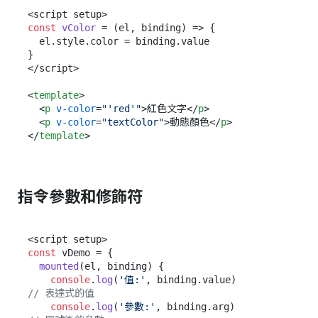
const
vColor
 = (
el, binding
) => {

  el.
style
.
color
 = binding.
value
}

</script>

<
template
>
<
p
v-color
=
"'red'"
>
紅色文字
</
p
>
<
p
v-color
=
"textColor"
>
動態顏色
</
p
>
</
template
>
指令參數和修飾符
const
 vDemo = {

mounted
(
el, binding
) {

console
.
log
(
'值:'
, binding.
value
)          
// 表達式的值
console
.
log
(
'參數:'
, binding.
arg
)          