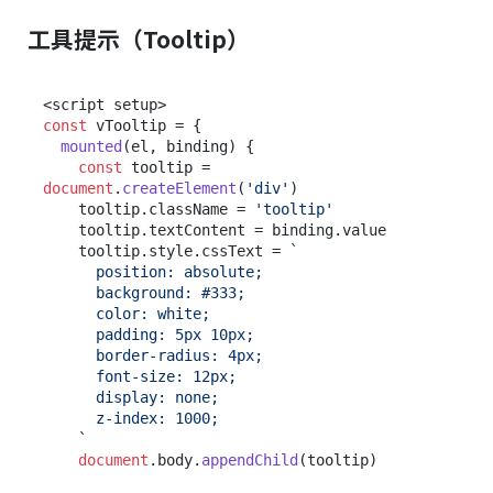
工具提示（Tooltip）
const
 vTooltip = {

mounted
(
el, binding
) {

const
 tooltip = 
document
.
createElement
(
'div'
)

    tooltip.
className
 = 
'tooltip'
    tooltip.
textContent
 = binding.
value
    tooltip.
style
.
cssText
 = 
`

      position: absolute;

      background: #333;

      color: white;

      padding: 5px 10px;

      border-radius: 4px;

      font-size: 12px;

      display: none;

      z-index: 1000;

    `
document
.
body
.
appendChild
(tooltip)
