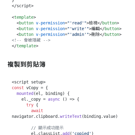
</script>

<
template
>
<
button
v-permission
=
"'read'"
>
檢視
</
button
>
<
button
v-permission
=
"'write'"
>
編輯
</
button
>
<
button
v-permission
=
"'admin'"
>
刪除
</
button
>
<!-- 會被隱藏 -->
</
template
>
複製到剪貼簿
const
 vCopy = {

mounted
(
el, binding
) {

    el.
_copy
 = 
async
 () => {

try
 {

await
navigator.
clipboard
.
writeText
(binding.
value
)

// 顯示成功提示
        el.
classList
.
add
(
'copied'
)
