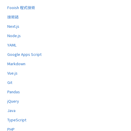
Fooish 程式技術
技術誌
Next.js
Node.js
YAML
Google Apps Script
Markdown
Vue.js
Git
Pandas
jQuery
Java
TypeScript
PHP