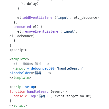
      }, delay)

    }

    el.
addEventListener
(
'input'
, el.
_debounce
)

  },

unmounted
(
el
) {

    el.
removeEventListener
(
'input'
, 
el.
_debounce
)

  }

}

</script>

<
template
>
<!-- 500ms 防抖 -->
<
input
v-debounce:500
=
"handleSearch"
placeholder
=
"搜尋..."
>
</
template
>
<
script
setup
>
function
handleSearch
(
event
) {

console
.
log
(
'搜尋：'
, event.
target
.
value
)

</
script
>