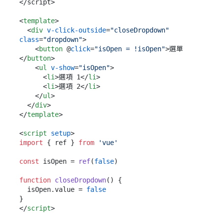
</script>

<
template
>
<
div
v-click-outside
=
"closeDropdown"
class
=
"dropdown"
>
<
button
 @
click
=
"isOpen = !isOpen"
>
選單
</
button
>
<
ul
v-show
=
"isOpen"
>
<
li
>
選項 1
</
li
>
<
li
>
選項 2
</
li
>
</
ul
>
</
div
>
</
template
>
<
script
setup
>
import
 { ref } 
from
'vue'
const
 isOpen = 
ref
(
false
)

function
closeDropdown
(
) {

  isOpen.
value
 = 
false
</
script
>