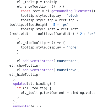
    el.
_tooltip
 = tooltip

    el.
_showTooltip
 = 
() =>
 {

const
 rect = el.
getBoundingClientRect
()

      tooltip.
style
.
display
 = 
'block'
      tooltip.
style
.
top
 = rect.
top
 - 
tooltip.
offsetHeight
 - 
5
 + 
'px'
      tooltip.
style
.
left
 = rect.
left
 + 
(rect.
width
 - tooltip.
offsetWidth
) / 
2
 + 
'px'
    }

    el.
_hideTooltip
 = 
() =>
 {

      tooltip.
style
.
display
 = 
'none'
    }

    el.
addEventListener
(
'mouseenter'
, 
el.
_showTooltip
)

    el.
addEventListener
(
'mouseleave'
, 
el.
_hideTooltip
)

  },

updated
(
el, binding
) {

if
 (el.
_tooltip
) {

      el.
_tooltip
.
textContent
 = binding.
value
    }

  },

unmounted
(
el
) {
