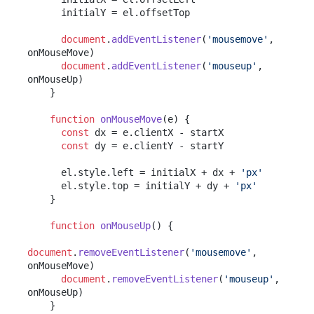
      initialY = el.
offsetTop
document
.
addEventListener
(
'mousemove'
, 
onMouseMove)

document
.
addEventListener
(
'mouseup'
, 
onMouseUp)

    }

function
onMouseMove
(
e
) {

const
 dx = e.
clientX
 - startX

const
 dy = e.
clientY
 - startY

      el.
style
.
left
 = initialX + dx + 
'px'
      el.
style
.
top
 = initialY + dy + 
'px'
    }

function
onMouseUp
(
) {

document
.
removeEventListener
(
'mousemove'
, 
onMouseMove)

document
.
removeEventListener
(
'mouseup'
, 
onMouseUp)

    }
