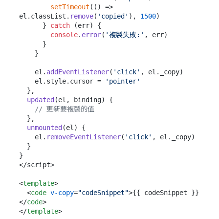
setTimeout
(
() =>
el.
classList
.
remove
(
'copied'
), 
1500
)

      } 
catch
 (err) {

console
.
error
(
'複製失敗:'
, err)

      }

    }

    el.
addEventListener
(
'click'
, el.
_copy
)

    el.
style
.
cursor
 = 
'pointer'
  },

updated
(
el, binding
) {

// 更新要複製的值
  },

unmounted
(
el
) {

    el.
removeEventListener
(
'click'
, el.
_copy
)

  }

}

</script>

<
template
>
<
code
v-copy
=
"codeSnippet"
>
{{ codeSnippet }}
</
code
>
</
template
>