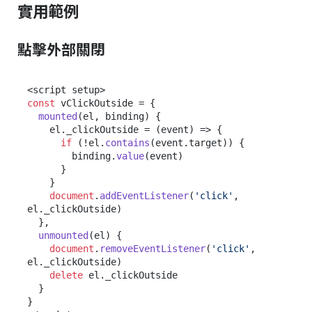
實用範例
點擊外部關閉
const
 vClickOutside = {

mounted
(
el, binding
) {

    el.
_clickOutside
 = 
(
event
) =>
 {

if
 (!el.
contains
(event.
target
)) {

        binding.
value
(event)

      }

    }

document
.
addEventListener
(
'click'
, 
el.
_clickOutside
)

  },

unmounted
(
el
) {

document
.
removeEventListener
(
'click'
, 
el.
_clickOutside
)

delete
 el.
_clickOutside
  }

}
