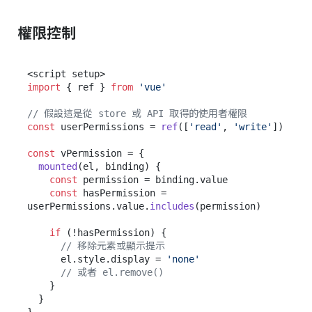
權限控制
import
 { ref } 
from
'vue'
// 假設這是從 store 或 API 取得的使用者權限
const
 userPermissions = 
ref
([
'read'
, 
'write'
])

const
 vPermission = {

mounted
(
el, binding
) {

const
 permission = binding.
value
const
 hasPermission = 
userPermissions.
value
.
includes
(permission)

if
 (!hasPermission) {

// 移除元素或顯示提示
      el.
style
.
display
 = 
'none'
// 或者 el.remove()
    }

  }

}
